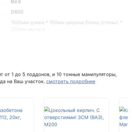
B3.5
о 16:00
D600
1500мм длина * 150мм ширина блока (стены) *
250мм высота
перемычка
45.57 кг
1 шт
0.056 шт
 от 1 до 5 поддонов, и 10 тонные манипуляторы,
 помещение Н8 (вывеска "Мир кирпича")
да на Ваш участок.
смотреть подробнее
20
320 шт