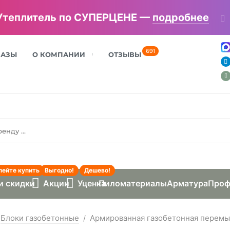
Утеплитель по СУПЕРЦЕНЕ —
подробнее
691
БАЗЫ
О КОМПАНИИ
ОТЗЫВЫ
пейте купить
Выгодно!
Дешево!
и скидки
Акции
Уценка
Пиломатериалы
Арматура
Проф
Блоки газобетонные
Армированная газобетонная перемыч
/