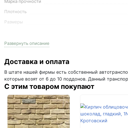
Марка прочности
Плотность
Размеры
Тип
Развернуть описание
Вес
Кол-во в поддоне, шт
Доставка и оплата
Кол-во в м3, шт
В штате нашей фирмы есть собственный автотранспор
которые возят от 6 до 10 поддонов. Данный транспо
Кол-во поддонов в машине
С этим товаром покупают
Кол-во в машине