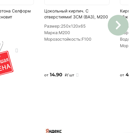
бетона Селформ
Цокольный кирпич. С
Кирпи
сновит
отверстиями! ЗСМ (ВАЗ), М200
обжиг,
Размер:
250х120х65
Разме
Марка:
М200
Марка
Морозостойкость:
F100
Водоп
Мороз
14.90
43
от
₽/ шт
от