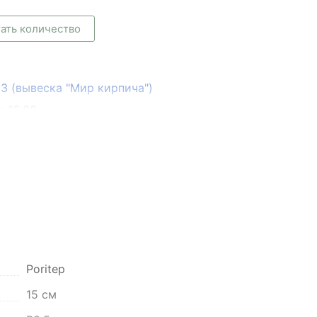
ать количество
133 (вывеска "Мир кирпича")
о 16:00
Poritep
он, село Преображенка, улица Ленинская, 75
15 см