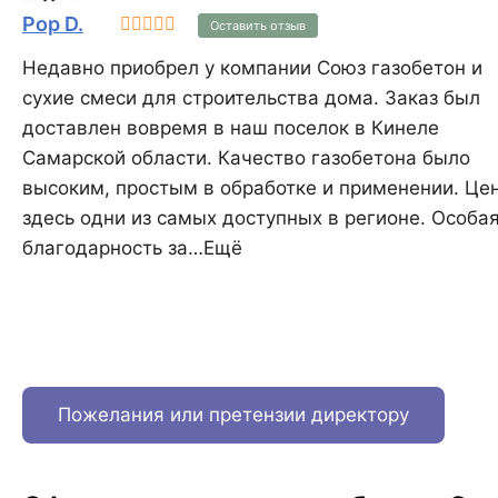
Декоративный кирпич,
Pop D.
Оставить отзыв
коллекция Бремен Брик 305-
20
Недавно приобрел у компании Союз газобетон и
сухие смеси для строительства дома. Заказ был
доставлен вовремя в наш поселок в Кинеле
Самарской области. Качество газобетона было
высоким, простым в обработке и применении. Цены
здесь одни из самых доступных в регионе. Особая
благодарность за…Ещё
Пожелания или претензии директору