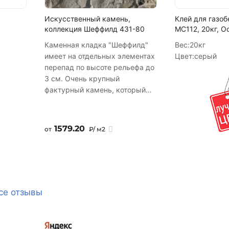
Написать в Telegram
Искусственный камень,
Клей для газо
коллекция Шеффилд 431-80
МС112, 20кг, О
Написать на почту
Каменная кладка "Шеффилд"
Вес:
20кг
имеет на отдельных элементах
Цвет:
серый
перепад по высоте рельефа до
3 см. Очень крупный
фактурный камень, который
безупречно подходит для
отделки цоколей зданий,
фасадов, где требуется
1579.20
от
₽/ м2
подчеркнуть массивность и
монументальность.
Рекомендован для отделки
общественных зданий,
больших жилых комплексов,
загородных вилл, особняков и
се отзывы
резиденций. Укладывается со
швом. Искусственный камень,
коллекция Шеффилд 431-80