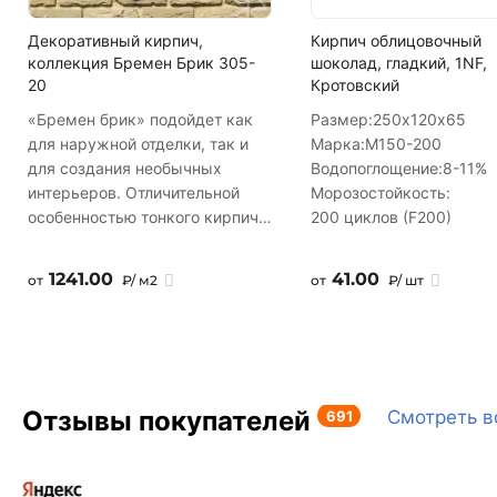
Декоративный кирпич,
Кирпич облицовочный
коллекция Бремен Брик 305-
шоколад, гладкий, 1NF,
20
Кротовский
«Бремен брик» подойдет как
Размер:
250х120х65
для наружной отделки, так и
Марка:
М150-200
для создания необычных
Водопоглощение:
8-11%
интерьеров. Отличительной
Морозостойкость:
особенностью тонкого кирпича
200 циклов (F200)
является его легкий вес и
экономичные размеры.
1241.00
41.00
от
₽/ м2
от
₽/ шт
Укладывается со швом.
Представленный цвет
продукции в рекламных
материалах и на официальном
сайте передан со степенью
точности, допускаемой
Отзывы покупателей
691
Смотреть в
современными
компьютерными технологиями
и возможностями полиграфии.