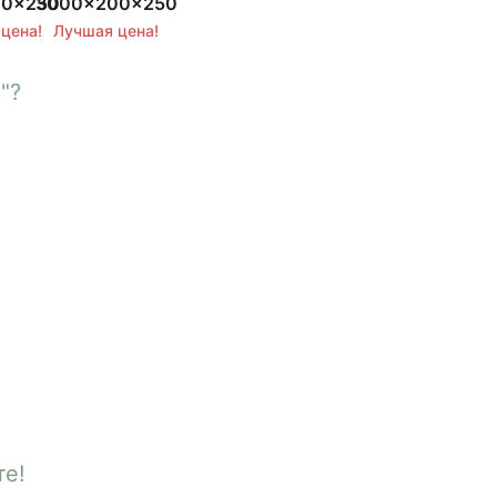
00x250
3000x200x250
цена!
Лучшая цена!
"?
те!