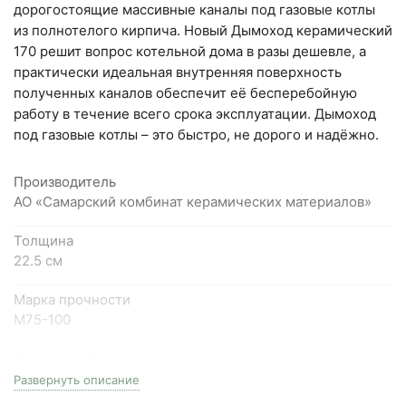
Написать на почту
дорогостоящие массивные каналы под газовые котлы
из полнотелого кирпича. Новый Дымоход керамический
Самарская область, Волжский район, село
170 решит вопрос котельной дома в разы дешевле, а
Преображенка, улица Ленинская, 75 (вывеска "Мир
практически идеальная внутренняя поверхность
полученных каналов обеспечит её бесперебойную
кирпича")
работу в течение всего срока эксплуатации. Дымоход
пн-пт с 9:00 до 18:00, сб с 10:00 до 16:00
под газовые котлы – это быстро, не дорого и надёжно.
+7 (846) 215-18-18
+7 (993) 993-77-44
Производитель
АО «Самарский комбинат керамических материалов»
Написать в МАКС
Толщина
Написать в Telegram
22.5 см
Написать на почту
Марка прочности
М75-100
г.Самара, ул. Садовая, дом 199, помещение Н8
Морозостойкость
(вывеска "Мир кирпича")
F50
Развернуть описание
пн-пт с 9:00 до 18:00