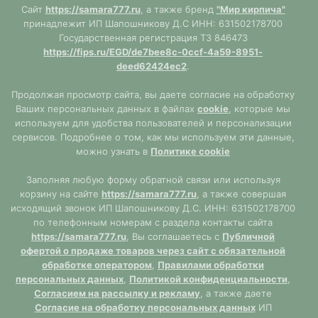
Сайт
https://samara777.ru
, а также бренд
"Мир кирпича"
принадлежит ИП Шапошникову Д.С ИНН: 631502178700
Государственная регистрация ТЗ 846473
https://fips.ru/EGD/de7bee8c-0ccf-4a59-8951-
deed62424ec2
.
Продолжая просмотр сайта, вы даете согласие на обработку
Ваших персональных данных в файлах
cookie
, которые мы
используем для удобства пользователей и персонализации
сервисов. Подробнее о том, как мы используем эти данные,
можно узнать в
Политике cookie
Заполняя любую форму обратной связи или используя
корзину на сайте
https://samara777.ru
, а также совершая
исходящий звонок ИП Шапошникову Д.С. ИНН: 631502178700
по телефонным номерам с раздела контакты сайта
https://samara777.ru
, Вы соглашаетесь с
Публичной
офертой о продаже товаров через сайт с обязательной
обработке оператором
,
Правилами обработки
персональных данных
,
Политикой конфиденциальности
,
Согласием на рассылку и рекламу
, а также даете
Согласие на обработку персональных данных
ИП