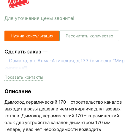
Для уточнения цены звоните!
Нужна консультация
Рассчитать количество
Сделать заказ —
г. Самара, ул. Алма-Атинская, д.133 (вывеска "Мир
кирпича")
пн-пт с 9:00 до 18:00, сб с 10:00 до 16:00
Показать контакты
+7 (846) 215-17-17
Описание
+7 (993) 993-77-33
Дымоход керамический 170 – строительство каналов
Написать в МАКС
выходит в разы дешевле чем из кирпича для газовых
котлов. Дымоход керамический 170 – керамический
Написать в Telegram
блок для устройства каналов диаметром 170 мм.
Теперь, у вас нет необходимости возводить