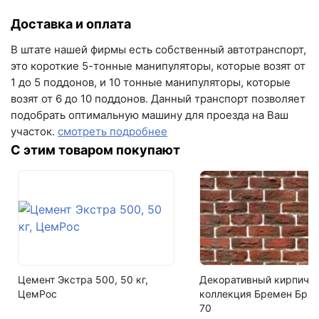
+7 (846) 215-16-16
Размеры
Доставка и оплата
230мм х 230мм х 219мм, d170 мм
+7 (993) 993-77-22
В штате нашей фирмы есть собственный автотранспорт,
Фактор НФ
Написать в МАКС
это короткие 5-тонные манипуляторы, которые возят от
5.9NF
1 до 5 поддонов, и 10 тонные манипуляторы, которые
Написать в Telegram
возят от 6 до 10 поддонов. Данный транспорт позволяет
Вес
подобрать оптимальную машину для проезда на Ваш
8.68 кг
Написать на почту
участок.
смотреть подробнее
На поддоне
С этим товаром покупают
60 шт
Номенклатура
Дымоход керамический 170
Кол-во поддонов в машине
20
Цемент Экстра 500, 50 кг,
Декоративный кирпич,
Кол-во в машине
ЦемРос
коллекция Бремен Брик
1200 шт
70