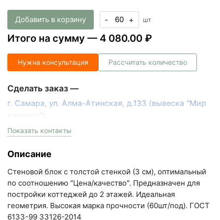
Добавить в корзину
-
+
шт
Итого на сумму —
4 080.00 ₽
Нужна консультация
Рассчитать количество
Сделать заказ —
г. Самара, ул. Алма-Атинская, д.133 (вывеска "Мир
кирпича")
пн-пт с 9:00 до 18:00, сб с 10:00 до 16:00
Показать контакты
+7 (846) 215-17-17
Описание
+7 (993) 993-77-33
Стеновой блок с толстой стенкой (3 см), оптимальный
Написать в МАКС
по соотношению "Цена/качество". Предназначен для
постройки коттеджей до 2 этажей. Идеальная
Написать в Telegram
геометрия. Высокая марка прочности (60шт/под). ГОСТ
6133-99 33126-2014