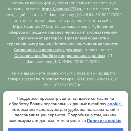
Заполняя любую форму обратной связи или используя
корзину на сайте
https://samara777.ru
, а также совершая
исходящий звонок ИП Шапошникову Д.С. ИНН: 631502178700
по телефонным номерам с раздела контакты сайта
https://samara777.ru
, Вы соглашаетесь с
Публичной
офертой о продаже товаров через сайт с обязательной
обработке оператором
,
Правилами обработки
персональных данных
,
Политикой конфиденциальности
,
Согласием на рассылку и рекламу
, а также даете
Согласие на обработку персональных данных
ИП
Шапошникову Д.С. ИНН: 631502178700.
Также вы можете ознакомиться с правилами возврата
товара в разделе
"Возврат товара"
ИП Шапошникова Д.С.
ИНН: 631502178700.
Сайт
https://samara777.ru
не является публичной офертой,
Продолжая просмотр сайта, вы даете согласие на
ВСЯ информация размещена в ознакомительных целях.
обработку Ваших персональных данных в файлах
cookie
,
Согласно правилам описанным в разделе
"Публичная
которые мы используем для удобства пользователей и
оферта"
публичная оферта используется только при
персонализации сервисов. Подробнее о том, как мы
обязательном оформлении заказа через Оператора сайта
используем эти данные, можно узнать в
Политике cookie
.
https://samara777.ru
с последующей выдачей кассового