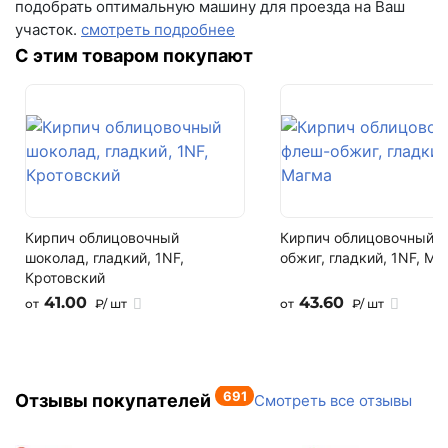
подобрать оптимальную машину для проезда на Ваш
62.5 шт.
+7 (846) 215-16-16
участок.
смотреть подробнее
+7 (993) 993-77-22
Кол-во в 1м2
С этим товаром покупают
12.5 шт.
Написать в МАКС
Вес
14,5 кг
Написать в Telegram
На поддоне
Написать на почту
60 шт
Кирпич облицовочный
Кирпич облицовочный 
Залог за поддоны
шоколад, гладкий, 1NF,
обжиг, гладкий, 1NF, Ма
Поддон залоговый, 1 штука стоит - 460 рублей
Кротовский
41.00
43.60
от
₽/ шт
от
₽/ шт
Состав
70% керамзит, 30% доломит
Тип
691
стеновой
Отзывы покупателей
Смотреть все отзывы
Номенклатура