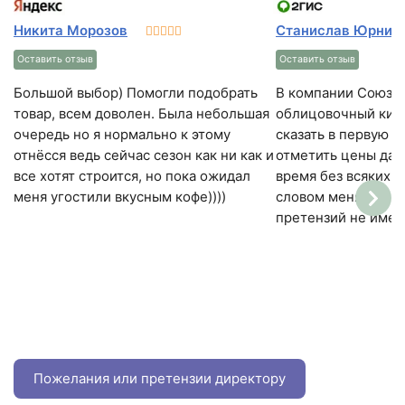
СТАНДАРТ ПЛЮС
Никита Морозов
Станислав Юрник
Кол-во поддонов в машине
Оставить отзыв
Оставить отзыв
24
Большой выбор) Помогли подобрать
В компании Союз я
Кол-во в машине
товар, всем доволен. Была небольшая
облицовочный кирп
1440 шт
очередь но я нормально к этому
сказать в первую о
отнёсся ведь сейчас сезон как ни как и
отметить цены да 
все хотят строится, но пока ожидал
время без всяких 
меня угостили вкусным кофе))))
словом меня все у
претензий не имею
Пожелания или претензии директору