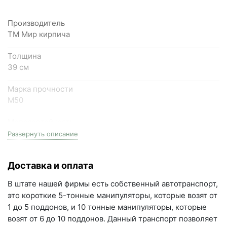
Написать на почту
Производитель
Самарская область, Волжский район, село
ТМ Мир кирпича
Преображенка, улица Ленинская, 75 (вывеска "Мир
кирпича")
Толщина
39 см
пн-пт с 9:00 до 18:00, сб с 10:00 до 16:00
+7 (846) 215-18-18
Марка прочности
+7 (993) 993-77-44
М50
Морозостойкость
Написать в МАКС
F50
Развернуть описание
Написать в Telegram
Плотность
Доставка и оплата
D1100
Написать на почту
В штате нашей фирмы есть собственный автотранспорт,
Размеры
г.Самара, ул. Садовая, дом 199, помещение Н8
это короткие 5-тонные манипуляторы, которые возят от
188мм длина x 390мм ширина стены x 190мм высота
(вывеска "Мир кирпича")
1 до 5 поддонов, и 10 тонные манипуляторы, которые
возят от 6 до 10 поддонов. Данный транспорт позволяет
пн-пт с 9:00 до 18:00
Расход 1м3