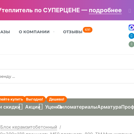
Утеплитель по СУПЕРЦЕНЕ —
подробнее
691
БАЗЫ
О КОМПАНИИ
ОТЗЫВЫ
пейте купить
Выгодно!
Дешево!
и скидки
Акции
Уценка
Пиломатериалы
Арматура
Проф
Блок керамзитобетонный
/