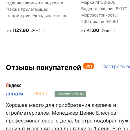
Марка:
М150-200
здания снаружи и внутри, а
Водопоглощение:
8-11%
также прилегающей
Морозостойкость:
территории. Укладывается со
200 циклов (F200)
швом. Представленный цвет
продукции в рекламных
1127.80
41.00
от
₽/ м2
от
₽/ шт
материалах и на официальном
сайте передан со степенью
точности, допускаемой
современными
компьютерными технологиями
Отзывы покупателей
691
Смотреть в
и возможностями полиграфии.
Декоративный кирпич,
коллекция Алтен Брик 310-40
анна м.
Оставить отзыв
Хорошее место для приобретения кирпича и
стройматериалов. Менеджер Денис Блеснов-
профессионал своего дела, быстро подобрал нуж
вариант и организовал доставку за 1 день. Все во