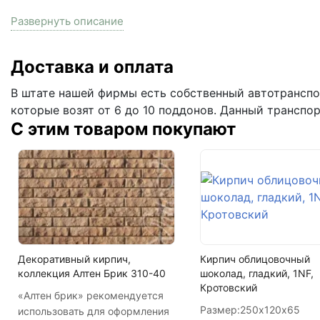
Вес
Развернуть описание
На поддоне
Залог за поддоны
Доставка и оплата
Состав
В штате нашей фирмы есть собственный автотранспор
которые возят от 6 до 10 поддонов. Данный транспо
Тип
С этим товаром покупают
Кол-во поддонов в машине
Кол-во в машине
Декоративный кирпич,
Кирпич облицовочный
коллекция Алтен Брик 310-40
шоколад, гладкий, 1NF,
Кротовский
«Алтен брик» рекомендуется
Размер:
250х120х65
использовать для оформления