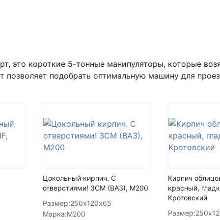
Написать в МАКС
Написать в Telegram
Написать на почту
т, это короткие 5-тонные манипуляторы, которые возят
г.Самара, ул. Садовая, дом 199,
рт позволяет подобрать оптимальную машину для проез
пн-пт с 9:00 до 18:00
+7 (846) 215-16-16
+7 (993) 993-77-22
Написать в МАКС
Написать в Telegram
Цокольный кирпич. С
Кирпич облицо
отверстиями! ЗСМ (ВАЗ), М200
красный, гладк
Написать на почту
Кротовский
Размер:
250х120х65
Размер:
250х1
Марка:
М200