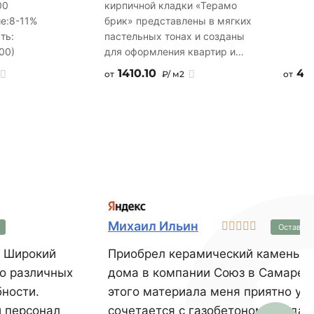
00
кирпичной кладки «Терамо
е:
8-11%
брик» представлены в мягких
ть:
пастельных тонах и созданы
00)
для оформления квартир и
загородных домов.
1410.10
40
от
₽/ м2
от
Укладывается со швом.
Представленный цвет
продукции в рекламных
материалах и на официальном
сайте передан со степенью
точности, допускаемой
современными
компьютерными технологиями
и возможностями полиграфии.
Декоративный кирпич,
Михаил Ильин
Оставить
коллекция Терамо Брик 353-
70
. Широкий
Приобрел керамический камень К
до различных
дома в компании Союз в Самаре. Качество и выбор
бности.
этого материала меня приятно уд
 персонал
сочетается с газобетоном, созда