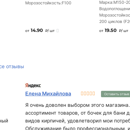
Марка:
М150-2
Морозостойкость:
F100
Водопоглощени
Морозостойкос
200 циклов (F2
14.90
19.50
от
₽/ шт
от
₽/ шт
се отзывы
Елена Михайлова
Оставить отзыв
Я очень доволен выбором этого магазина
ассортимент товаров, от бочек для бани 
ный
видов кирпичей, удовлетворил мои потре
Обслуживание было профессиональным, и