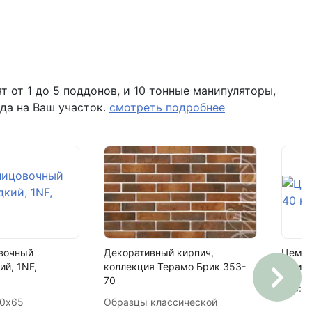
11 кг
105 шт
Поддон залоговый, 1 штука стоит - 390 рублей
100% керамзит
 от 1 до 5 поддонов, и 10 тонные манипуляторы,
 помещение Н8 (вывеска "Мир кирпича")
да на Ваш участок.
смотреть подробнее
стеновой
18
1890 шт
вочный
Декоративный кирпич,
Цемент
ий, 1NF,
коллекция Терамо Брик 353-
Цеме
70
Вес:
40
20х65
Образцы классической