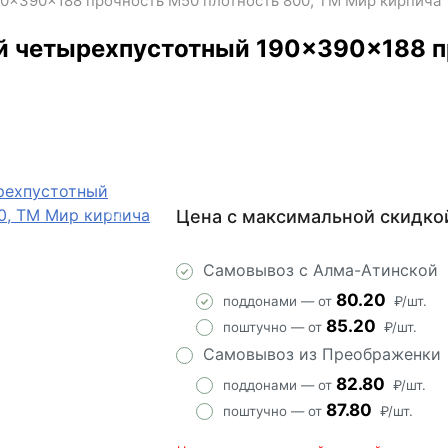
0×390×188 прочность М50 плотность 800, ТМ Мир кирпича
й четырехпустотный 190×390×188 п
Цена с максимальной скидко
Самовывоз с Алма-Атинской
80.20
поддонами — от
₽/шт.
85.20
поштучно — от
₽/шт.
Самовывоз из Преображенки
82.80
поддонами — от
₽/шт.
87.80
поштучно — от
₽/шт.