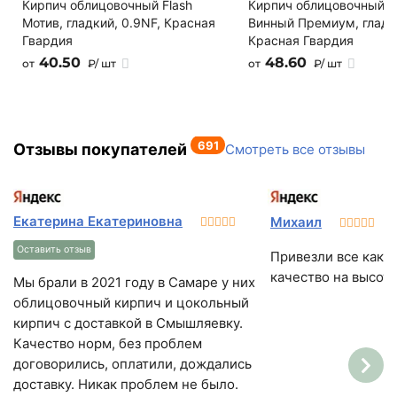
Кирпич облицовочный Flash
Кирпич облицовочный 
Написать на почту
Мотив, гладкий, 0.9NF, Красная
Винный Премиум, гладки
Гвардия
Красная Гвардия
40.50
48.60
от
₽/ шт
от
₽/ шт
691
Отзывы покупателей
Смотреть все отзывы
Екатерина Екатериновна
Михаил
Оставить отзыв
Привезли все как и
качество на высоте
Мы брали в 2021 году в Самаре у них
облицовочный кирпич и цокольный
кирпич с доставкой в Смышляевку.
Качество норм, без проблем
договорились, оплатили, дождались
доставку. Никак проблем не было.