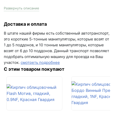
+7 (846) 215-18-18
Номенклатура
PLITONIT Антифриз
+7 (993) 993-77-44
Развернуть описание
Объем
Написать в МАКС
Доставка и оплата
10 л
Написать в Telegram
В штате нашей фирмы есть собственный автотранспорт,
Плотность
это короткие 5-тонные манипуляторы, которые возят от
1,27-1,31 г/см3
Написать на почту
1 до 5 поддонов, и 10 тонные манипуляторы, которые
возят от 6 до 10 поддонов. Данный транспорт позволяет
На поддоне
г.Самара, ул. Садовая, дом 199, помещение Н8
подобрать оптимальную машину для проезда на Ваш
40 шт
(вывеска "Мир кирпича")
участок.
смотреть подробнее
пн-пт с 9:00 до 18:00
С этим товаром покупают
+7 (846) 215-16-16
+7 (993) 993-77-22
Написать в МАКС
Написать в Telegram