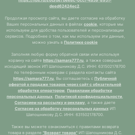
https://fips.ru/EGD/de7bee8c-0ccf-4a59-8951-
deed62424ec2
.
Продолжая просмотр сайта, вы даете согласие на обработку
Ваших персональных данных в файлах
cookie
, которые мы
используем для удобства пользователей и персонализации
сервисов. Подробнее о том, как мы используем эти данные,
можно узнать в
Политике cookie
Заполняя любую форму обратной связи или используя
корзину на сайте
https://samara777.ru
, а также совершая
исходящий звонок ИП Шапошникову Д.С. ИНН: 631502178700
по телефонным номерам с раздела контакты сайта
https://samara777.ru
, Вы соглашаетесь с
Публичной
офертой о продаже товаров через сайт с обязательной
обработке оператором
,
Правилами обработки
персональных данных
,
Политикой конфиденциальности
,
Согласием на рассылку и рекламу
, а также даете
Согласие на обработку персональных данных
ИП
Шапошникову Д.С. ИНН: 631502178700.
Также вы можете ознакомиться с правилами возврата
товара в разделе
"Возврат товара"
ИП Шапошникова Д.С.