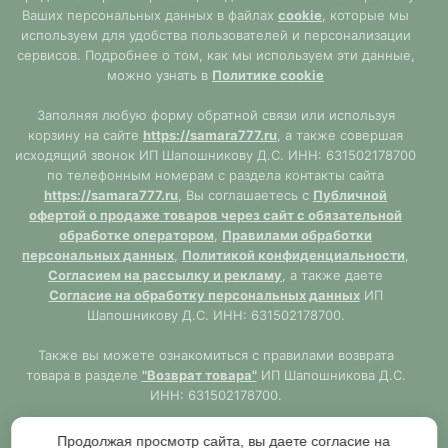
Ваших персональных данных в файлах
cookie
, которые мы
используем для удобства пользователей и персонализации
сервисов. Подробнее о том, как мы используем эти данные,
можно узнать в
Политике cookie
Заполняя любую форму обратной связи или используя
корзину на сайте
https://samara777.ru
, а также совершая
исходящий звонок ИП Шапошникову Д.С. ИНН: 631502178700
по телефонным номерам с раздела контакты сайта
https://samara777.ru
, Вы соглашаетесь с
Публичной
офертой о продаже товаров через сайт с обязательной
обработке оператором
,
Правилами обработки
персональных данных
,
Политикой конфиденциальности
,
Согласием на рассылку и рекламу
, а также даете
Согласие на обработку персональных данных
ИП
Шапошникову Д.С. ИНН: 631502178700.
Также вы можете ознакомиться с правилами возврата
товара в разделе
"Возврат товара"
ИП Шапошникова Д.С.
ИНН: 631502178700.
Сайт
https://samara777.ru
не является публичной офертой,
Продолжая просмотр сайта, вы даете согласие на