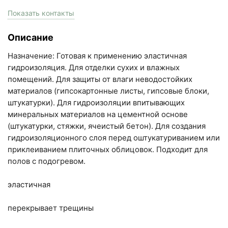
пн-пт с 9:00 до 18:00, сб с 10:00 до 16:00
Показать контакты
+7 (846) 215-17-17
Описание
+7 (993) 993-77-33
Назначение: Готовая к применению эластичная
Написать в МАКС
гидроизоляция. Для отделки сухих и влажных
помещений. Для защиты от влаги неводостойких
Написать в Telegram
материалов (гипсокартонные листы, гипсовые блоки,
штукатурки). Для гидроизоляции впитывающих
Написать на почту
минеральных материалов на цементной основе
(штукатурки, стяжки, ячеистый бетон). Для создания
Самарская область, Волжский район, село
гидроизоляционного слоя перед оштукатуриванием или
Преображенка, улица Ленинская, 75 (вывеска "Мир
приклеиванием плиточных облицовок. Подходит для
полов с подогревом.
кирпича")
пн-пт с 9:00 до 18:00, сб с 10:00 до 16:00
эластичная
+7 (846) 215-18-18
+7 (993) 993-77-44
перекрывает трещины