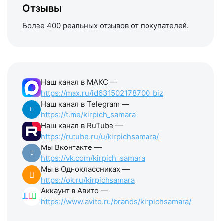
Отзывы
Более 400 реальных отзывов от покупателей.
Наш канал в МАКС —
https://max.ru/id631502178700_biz
Наш канал в Telegram —
https://t.me/kirpich_samara
Наш канал в RuTube —
https://rutube.ru/u/kirpichsamara/
Мы Вконтакте —
https://vk.com/kirpich_samara
Мы в Одноклассниках —
https://ok.ru/kirpichsamara
Аккаунт в Авито —
https://www.avito.ru/brands/kirpichsamara/