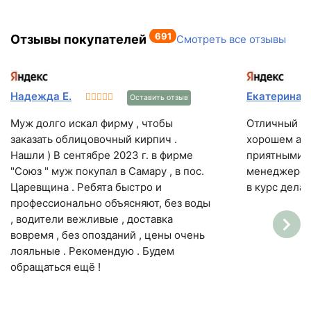
691
Отзывы покупателей
Смотреть все отзывы
Надежда Е.
Екатерина
Оставить отзыв
Муж долго искал фирму , чтобы
Отличный ма
заказать облицовочный кирпич .
хорошем асс
Нашли ) В сентябре 2023 г. в фирме
приятными ц
"Союз " муж покупал в Самару , в пос.
менеджером
Царевщина . Ребята быстро и
в курс дела ...
профессионально объясняют, без воды
, водители вежливые , доставка
вовремя , без опозданий , цены очень
лояльные . Рекомендую . Будем
обращаться ещё !