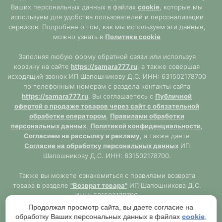
Ваших персональных данных в файлах
cookie
, которые мы
используем для удобства пользователей и персонализации
сервисов. Подробнее о том, как мы используем эти данные,
можно узнать в
Политике cookie
Заполняя любую форму обратной связи или используя
корзину на сайте
https://samara777.ru
, а также совершая
исходящий звонок ИП Шапошникову Д.С. ИНН: 631502178700
по телефонным номерам с раздела контакты сайта
https://samara777.ru
, Вы соглашаетесь с
Публичной
офертой о продаже товаров через сайт с обязательной
обработке оператором
,
Правилами обработки
персональных данных
,
Политикой конфиденциальности
,
Согласием на рассылку и рекламу
, а также даете
Согласие на обработку персональных данных
ИП
Шапошникову Д.С. ИНН: 631502178700.
Также вы можете ознакомиться с правилами возврата
товара в разделе
"Возврат товара"
ИП Шапошникова Д.С.
ИНН: 631502178700.
Продолжая просмотр сайта, вы даете согласие на
Сайт
https://samara777.ru
не является публичной офертой,
обработку Ваших персональных данных в файлах
cookie
,