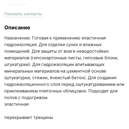
кирпича")
пн-пт с 9:00 до 18:00, сб с 10:00 до 16:00
Показать контакты
+7 (846) 215-17-17
Описание
+7 (993) 993-77-33
Назначение: Готовая к применению эластичная
Написать в МАКС
гидроизоляция. Для отделки сухих и влажных
помещений. Для защиты от влаги неводостойких
Написать в Telegram
материалов (гипсокартонные листы, гипсовые блоки,
штукатурки). Для гидроизоляции впитывающих
Написать на почту
минеральных материалов на цементной основе
(штукатурки, стяжки, ячеистый бетон). Для создания
Самарская область, Волжский район, село
гидроизоляционного слоя перед оштукатуриванием или
Преображенка, улица Ленинская, 75 (вывеска "Мир
приклеиванием плиточных облицовок. Подходит для
полов с подогревом.
кирпича")
эластичная
пн-пт с 9:00 до 18:00, сб с 10:00 до 16:00
+7 (846) 215-18-18
перекрывает трещины
+7 (993) 993-77-44