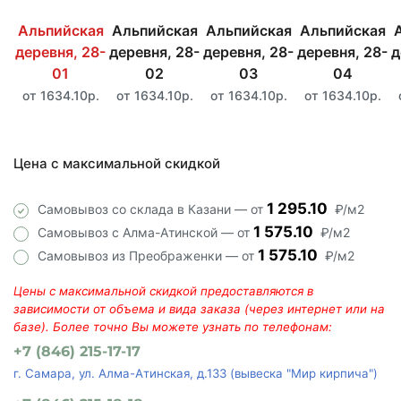
Альпийская
Альпийская
Альпийская
Альпийская
деревня, 28-
деревня, 28-
деревня, 28-
деревня, 28-
д
01
02
03
04
от 1634.10р.
от 1634.10р.
от 1634.10р.
от 1634.10р.
Цена с максимальной скидкой
1 295.10
Самовывоз со склада в Казани — от
₽/м2
1 575.10
Самовывоз с Алма-Атинской — от
₽/м2
1 575.10
Самовывоз из Преображенки — от
₽/м2
Цены с максимальной скидкой предоставляются в
зависимости от объема и вида заказа (через интернет или на
базе). Более точно Вы можете узнать по телефонам:
+7 (846) 215-17-17
г. Самара, ул. Алма-Атинская, д.133 (вывеска "Мир кирпича")