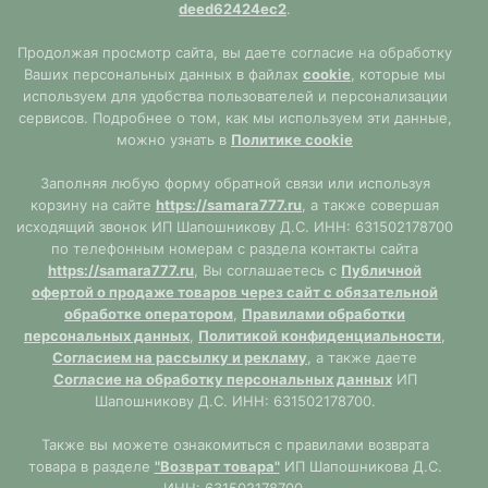
deed62424ec2
.
Продолжая просмотр сайта, вы даете согласие на обработку
Ваших персональных данных в файлах
cookie
, которые мы
используем для удобства пользователей и персонализации
сервисов. Подробнее о том, как мы используем эти данные,
можно узнать в
Политике cookie
Заполняя любую форму обратной связи или используя
корзину на сайте
https://samara777.ru
, а также совершая
исходящий звонок ИП Шапошникову Д.С. ИНН: 631502178700
по телефонным номерам с раздела контакты сайта
https://samara777.ru
, Вы соглашаетесь с
Публичной
офертой о продаже товаров через сайт с обязательной
обработке оператором
,
Правилами обработки
персональных данных
,
Политикой конфиденциальности
,
Согласием на рассылку и рекламу
, а также даете
Согласие на обработку персональных данных
ИП
Шапошникову Д.С. ИНН: 631502178700.
Также вы можете ознакомиться с правилами возврата
товара в разделе
"Возврат товара"
ИП Шапошникова Д.С.