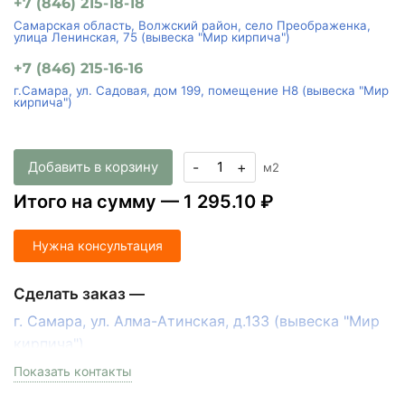
+7 (846) 215-18-18
Самарская область, Волжский район, село Преображенка,
улица Ленинская, 75 (вывеска "Мир кирпича")
+7 (846) 215-16-16
г.Самара, ул. Садовая, дом 199, помещение Н8 (вывеска "Мир
кирпича")
Добавить в корзину
-
+
м2
Итого на сумму —
1 295.10 ₽
Нужна консультация
Сделать заказ —
г. Самара, ул. Алма-Атинская, д.133 (вывеска "Мир
кирпича")
пн-пт с 9:00 до 18:00, сб с 10:00 до 16:00
Показать контакты
+7 (846) 215-17-17