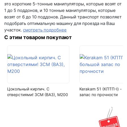
это короткие 5-тонные манипуляторы, которые возят от
28-01
Написать на почту
1 до 5 поддонов, и 10 тонные манипуляторы, которые
возят от 6 до 10 поддонов. Данный транспорт позволяет
Вес упаковки
г.Самара, ул. Садовая, дом 199, помещение Н8
подобрать оптимальную машину для проезда на Ваш
30 кг (прямой эл-т), 15 кг (угл. эл-т)
(вывеска "Мир кирпича")
участок.
смотреть подробнее
Количество в упаковке
пн-пт с 9:00 до 18:00
С этим товаром покупают
С учетом шва 20 - 30 мм: Плоскостные 1м2, Угловые
+7 (846) 215-16-16
1 пог. м.
+7 (993) 993-77-22
Вес в 1м2
30 кг (прямой эл-т), 15 кг (угл. эл-т)
Написать в МАКС
Количество м2 в упаковке
Написать в Telegram
1 м2 (прямой эл-т), 1 пог. м (угл. эл-т)
Цокольный кирпич. С
Kerakam 51 (КПТП-I) - 
Написать на почту
отверстиями! ЗСМ (ВАЗ), М200
запас по прочности
Кол-во поддонов в машине
50
Кол-во в машине
50 м2