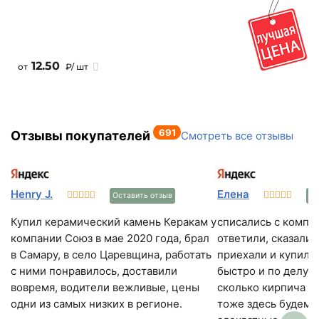
Кол-во в машине
78 м2
12.50
от
₽/ шт
691
Отзывы покупателей
Смотреть все отзывы
Henry J.
Елена
Оставить отзыв
Ос
Купил керамический камень Керакам у
списались с компа
компании Союз в мае 2020 года, брал
ответили, сказали 
в Самару, в село Царевщина, работать
приехали и купили
с ними понравилось, доставили
быстро и по делу. 
вовремя, водители вежливые, цены
сколько кирпича н
одни из самых низких в регионе.
тоже здесь будем 