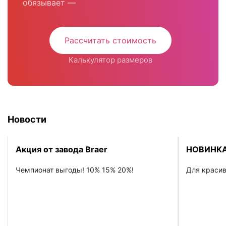
обязывает —
Рассчитать стоимость
Калькулятор размеров
Новости
Акция от завода Braer
НОВИНКА
Чемпионат выгоды! 10% 15% 20%!
Для красив