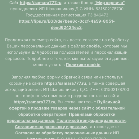
Сайт
https://samara777.ru
, а также бренд
"Мир кирпича"
принадлежит ИП Шапошникову Д.С ИНН: 631502178700
Государственная регистрация ТЗ 846473
https://fips.ru/EGD/de7bee8c-0ccf-4a59-8951-
deed62424ec2
.
Продолжая просмотр сайта, вы даете согласие на обработку
Ваших персональных данных в файлах
cookie
, которые мы
используем для удобства пользователей и персонализации
сервисов. Подробнее о том, как мы используем эти данные,
можно узнать в
Политике cookie
Заполняя любую форму обратной связи или используя
корзину на сайте
https://samara777.ru
, а также совершая
исходящий звонок ИП Шапошникову Д.С. ИНН: 631502178700
по телефонным номерам с раздела контакты сайта
https://samara777.ru
, Вы соглашаетесь с
Публичной
офертой о продаже товаров через сайт с обязательной
обработке оператором
,
Правилами обработки
персональных данных
,
Политикой конфиденциальности
,
Согласием на рассылку и рекламу
, а также даете
Согласие на обработку персональных данных
ИП