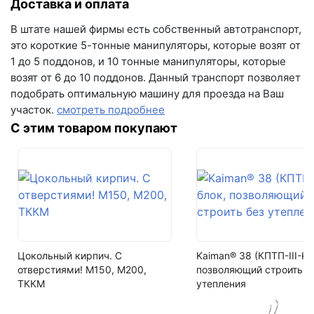
Доставка и оплата
Серия
Античный кирпич
Написать в Telegram
В штате нашей фирмы есть собственный автотранспорт,
это короткие 5-тонные манипуляторы, которые возят от
Артикул
Написать на почту
1 до 5 поддонов, и 10 тонные манипуляторы, которые
02-014
возят от 6 до 10 поддонов. Данный транспорт позволяет
г.Самара, ул. Садовая, дом 199, помещение Н8
подобрать оптимальную машину для проезда на Ваш
Вес упаковки
(вывеска "Мир кирпича")
участок.
смотреть подробнее
11,4 кг (прямой эл-т), 12 кг (угл. эл-т), 9 кг (тычковые)
пн-пт с 9:00 до 18:00
С этим товаром покупают
Количество в упаковке
+7 (846) 215-16-16
С учетом шва 10 - 12 мм: Плоскостные 0,6 м2 и 1,2
+7 (993) 993-77-22
м2, Угловые 2 пог. м., Тычковые 0,5 м2
Вес в 1м2
Написать в МАКС
19 кг (прямой эл-т), 6 кг (угл. эл-т)
Написать в Telegram
Количество м2 в упаковке
Цокольный кирпич. С
Kaiman® 38 (КПТП-III-K) 
0,6 м2 (прямой эл-т), 2 пог. м (угл. эл-т)
Написать на почту
отверстиями! М150, М200,
позволяющий строить б
ТККМ
утепления
Кол-во поддонов в машине
130