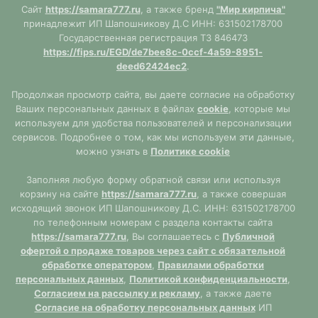
Сайт
https://samara777.ru
, а также бренд
"Мир кирпича"
принадлежит ИП Шапошникову Д.С ИНН: 631502178700
Государственная регистрация ТЗ 846473
https://fips.ru/EGD/de7bee8c-0ccf-4a59-8951-
deed62424ec2
.
Продолжая просмотр сайта, вы даете согласие на обработку
Ваших персональных данных в файлах
cookie
, которые мы
используем для удобства пользователей и персонализации
сервисов. Подробнее о том, как мы используем эти данные,
можно узнать в
Политике cookie
Заполняя любую форму обратной связи или используя
корзину на сайте
https://samara777.ru
, а также совершая
исходящий звонок ИП Шапошникову Д.С. ИНН: 631502178700
по телефонным номерам с раздела контакты сайта
https://samara777.ru
, Вы соглашаетесь с
Публичной
офертой о продаже товаров через сайт с обязательной
обработке оператором
,
Правилами обработки
персональных данных
,
Политикой конфиденциальности
,
Согласием на рассылку и рекламу
, а также даете