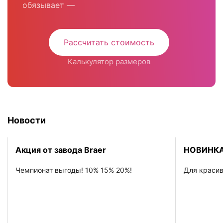
Консультация бесплатна и ни к чему вас не
обязывает —
Рассчитать стоимость
Калькулятор размеров
Новости
Акция от завода Braer
НОВИНКА
Чемпионат выгоды! 10% 15% 20%!
Для красив