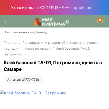
Профлист (профнастил) - ВЫГОДНАЯ ЦЕНА! —
подробнее
0
Главная
/
Реставрация и ремонт объектов культурного
наследия
/
Клеевые смеси
/
Клей базовый TA-01,
Петромикс
Клей базовый TA-01, Петромикс, купить в
Самаре
Артикул:
31770-7710