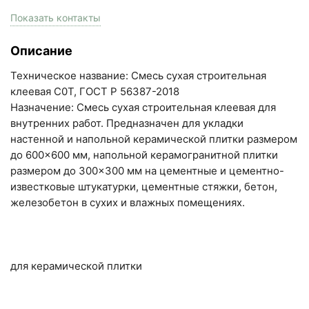
кирпича")
пн-пт с 9:00 до 18:00, сб с 10:00 до 16:00
Показать контакты
+7 (846) 215-17-17
Описание
+7 (993) 993-77-33
Техническое название: Смесь сухая строительная
Написать в МАКС
клеевая С0T, ГОСТ Р 56387-2018
Назначение: Смесь сухая строительная клеевая для
Написать в Telegram
внутренних работ. Предназначен для укладки
настенной и напольной керамической плитки размером
Написать на почту
до 600×600 мм, напольной керамогранитной плитки
размером до 300×300 мм на цементные и цементно-
Самарская область, Волжский район, село
известковые штукатурки, цементные стяжки, бетон,
Преображенка, улица Ленинская, 75 (вывеска "Мир
железобетон в сухих и влажных помещениях.
кирпича")
пн-пт с 9:00 до 18:00, сб с 10:00 до 16:00
+7 (846) 215-18-18
для керамической плитки
+7 (993) 993-77-44