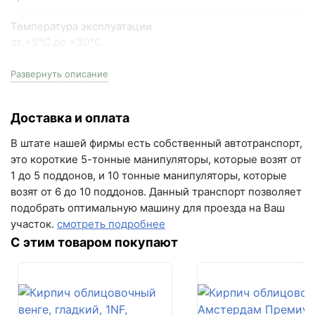
0,63 мм
Температура эксплуатации
от +5°С до +30°С
Расход воды
Развернуть описание
0,18–0,22 л 4,5–5,5 л
Доставка и оплата
Жизнеспособность смеси
не менее 4 ч
В штате нашей фирмы есть собственный автотранспорт,
это короткие 5-тонные манипуляторы, которые возят от
Производитель
1 до 5 поддонов, и 10 тонные манипуляторы, которые
Петромикс
возят от 6 до 10 поддонов. Данный транспорт позволяет
подобрать оптимальную машину для проезда на Ваш
участок.
смотреть подробнее
С этим товаром покупают