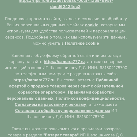
https://fips.ru/EGD/de7bee8c-0ccf-4a59-8951-
deed62424ec2
.
Продолжая просмотр сайта, вы даете согласие на обработку
Ваших персональных данных в файлах
cookie
, которые мы
используем для удобства пользователей и персонализации
сервисов. Подробнее о том, как мы используем эти данные,
можно узнать в
Политике cookie
Заполняя любую форму обратной связи или используя
корзину на сайте
https://samara777.ru
, а также совершая
исходящий звонок ИП Шапошникову Д.С. ИНН: 631502178700
по телефонным номерам с раздела контакты сайта
https://samara777.ru
, Вы соглашаетесь с
Публичной
офертой о продаже товаров через сайт с обязательной
обработке оператором
,
Правилами обработки
персональных данных
,
Политикой конфиденциальности
,
Согласием на рассылку и рекламу
, а также даете
Согласие на обработку персональных данных
ИП
Шапошникову Д.С. ИНН: 631502178700.
Также вы можете ознакомиться с правилами возврата
товара в разделе
"Возврат товара"
ИП Шапошникова Д.С.