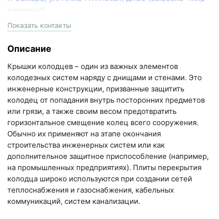
кирпича")
пн-пт с 9:00 до 18:00, сб с 10:00 до 16:00
Показать контакты
+7 (846) 215-17-17
Описание
+7 (993) 993-77-33
Крышки колодцев – один из важных элементов
Написать в МАКС
колодезных систем наряду с днищами и стенами. Это
инженерные конструкции, призванные защитить
Написать в Telegram
колодец от попадания внутрь посторонних предметов
или грязи, а также своим весом предотвратить
Написать на почту
горизонтальное смещение колец всего сооружения.
Обычно их применяют на этапе окончания
Самарская область, Волжский район, село
строительства инженерных систем или как
Преображенка, улица Ленинская, 75 (вывеска "Мир
дополнительное защитное приспособление (например,
на промышленных предприятиях). Плиты перекрытия
кирпича")
колодца широко используются при создании сетей
пн-пт с 9:00 до 18:00, сб с 10:00 до 16:00
теплоснабжения и газоснабжения, кабельных
+7 (846) 215-18-18
коммуникаций, систем канализации.
+7 (993) 993-77-44