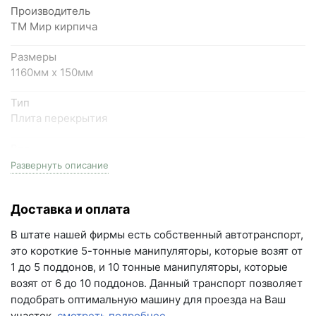
Производитель
Написать в МАКС
ТМ Мир кирпича
Написать в Telegram
Размеры
1160мм x 150мм
Написать на почту
Тип
Плита перекрытия
г.Самара, ул. Садовая, дом 199, помещение Н8
(вывеска "Мир кирпича")
Вес
пн-пт с 9:00 до 18:00
250 кг
Развернуть описание
+7 (846) 215-16-16
Кол-во поддонов в машине
+7 (993) 993-77-22
Доставка и оплата
10
Написать в МАКС
В штате нашей фирмы есть собственный автотранспорт,
Кол-во в машине
это короткие 5-тонные манипуляторы, которые возят от
10 шт
Написать в Telegram
1 до 5 поддонов, и 10 тонные манипуляторы, которые
возят от 6 до 10 поддонов. Данный транспорт позволяет
Написать на почту
подобрать оптимальную машину для проезда на Ваш
участок.
смотреть подробнее