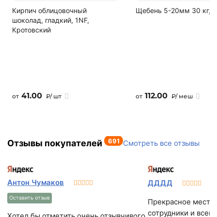
Кирпич облицовочный
Щебень 5-20мм 30 кг, 
Написать на почту
шоколад, гладкий, 1NF,
Кротовский
41.00
112.00
от
₽/ шт
от
₽/ меш
691
Отзывы покупателей
Смотреть все отзывы
Антон Чумаков
ДДДД
О
Оставить отзыв
Прекрасное место
сотрудники и всег
Хотел бы отметить очень отзывчивого