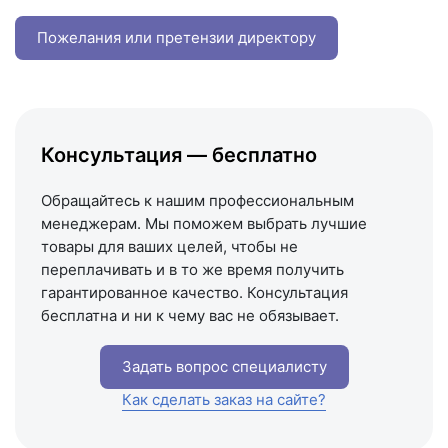
+7 (846) 215-16-16
+7 (993) 993-77-22
Пожелания или претензии директору
Написать в МАКС
Написать в Telegram
Написать на почту
Консультация — бесплатно
Схема проезда
Обращайтесь к нашим профессиональным
менеджерам. Мы поможем выбрать лучшие
товары для ваших целей, чтобы не
переплачивать и в то же время получить
гарантированное качество. Консультация
бесплатна и ни к чему вас не обязывает.
Задать вопрос специалисту
Как сделать заказ на сайте?