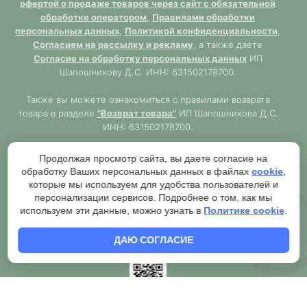
офертой о продаже товаров через сайт с обязательной
обработке оператором
,
Правилами обработки
персональных данных
,
Политикой конфиденциальности
,
Согласием на рассылку и рекламу
, а также даете
Согласие на обработку персональных данных
ИП
Шапошникову Д.С. ИНН: 631502178700.
Также вы можете ознакомиться с правилами возврата
товара в разделе
"Возврат товара"
ИП Шапошникова Д.С.
ИНН: 631502178700.
Сайт
https://samara777.ru
не является публичной офертой,
Продолжая просмотр сайта, вы даете согласие на
ВСЯ информация размещена в ознакомительных целях.
обработку Ваших персональных данных в файлах
cookie
,
Согласно правилам описанным в разделе
"Публичная
которые мы используем для удобства пользователей и
оферта"
публичная оферта используется только при
персонализации сервисов. Подробнее о том, как мы
обязательном оформлении заказа через Оператора сайта
используем эти данные, можно узнать в
Политике cookie
.
https://samara777.ru
с последующей выдачей кассового
чека.
ДАЮ СОГЛАСИЕ