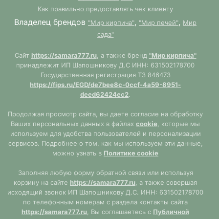
Как правильно предоставлять чек клиенту
Владелец брендов
,
,
"Мир кирпича"
"Мир печей"
Мир
сада"
Сайт
https://samara777.ru
, а также бренд
"Мир кирпича"
принадлежит ИП Шапошникову Д.С ИНН: 631502178700
Государственная регистрация ТЗ 846473
https://fips.ru/EGD/de7bee8c-0ccf-4a59-8951-
deed62424ec2
.
Продолжая просмотр сайта, вы даете согласие на обработку
Ваших персональных данных в файлах
cookie
, которые мы
используем для удобства пользователей и персонализации
сервисов. Подробнее о том, как мы используем эти данные,
можно узнать в
Политике cookie
Заполняя любую форму обратной связи или используя
корзину на сайте
https://samara777.ru
, а также совершая
исходящий звонок ИП Шапошникову Д.С. ИНН: 631502178700
по телефонным номерам с раздела контакты сайта
https://samara777.ru
, Вы соглашаетесь с
Публичной