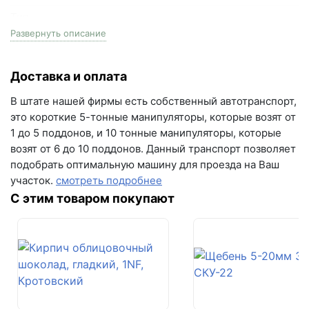
+7 (846) 215-18-18
Тип
в прутках
+7 (993) 993-77-44
Развернуть описание
Написать в МАКС
Доставка и оплата
Написать в Telegram
В штате нашей фирмы есть собственный автотранспорт,
это короткие 5-тонные манипуляторы, которые возят от
Написать на почту
1 до 5 поддонов, и 10 тонные манипуляторы, которые
возят от 6 до 10 поддонов. Данный транспорт позволяет
г.Самара, ул. Садовая, дом 199, помещение Н8
подобрать оптимальную машину для проезда на Ваш
(вывеска "Мир кирпича")
участок.
смотреть подробнее
пн-пт с 9:00 до 18:00
С этим товаром покупают
+7 (846) 215-16-16
+7 (993) 993-77-22
Написать в МАКС
Написать в Telegram