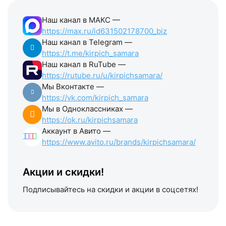
Наш канал в МАКС —
https://max.ru/id631502178700_biz
Наш канал в Telegram —
https://t.me/kirpich_samara
Наш канал в RuTube —
https://rutube.ru/u/kirpichsamara/
Мы Вконтакте —
https://vk.com/kirpich_samara
Мы в Одноклассниках —
https://ok.ru/kirpichsamara
Аккаунт в Авито —
https://www.avito.ru/brands/kirpichsamara/
Акции и скидки!
Подписывайтесь на скидки и акции в соцсетях!