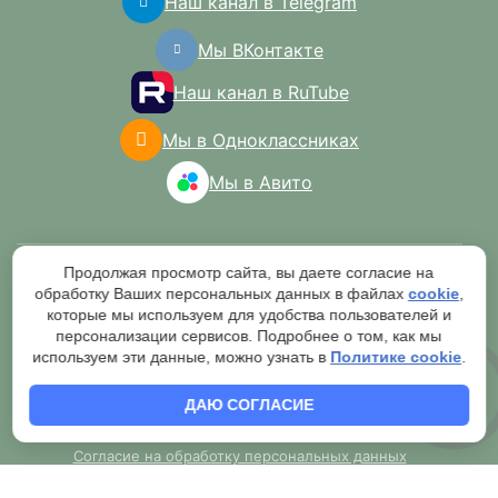
Наш канал в Telegram
Мы ВКонтакте
Наш канал в RuTube
Мы в Одноклассниках
Мы в Авито
Продолжая просмотр сайта, вы даете согласие на
обработку Ваших персональных данных в файлах
cookie
,
которые мы используем для удобства пользователей и
персонализации сервисов. Подробнее о том, как мы
2007-2026 © Торговая сеть "Мир
используем эти данные, можно узнать в
Политике cookie
.
кирпича"
ДАЮ СОГЛАСИЕ
Публичная оферта о продаже товаров через сайт и
обязательной обработке оператором
Согласие на обработку персональных данных
Правила обработки персональных данных