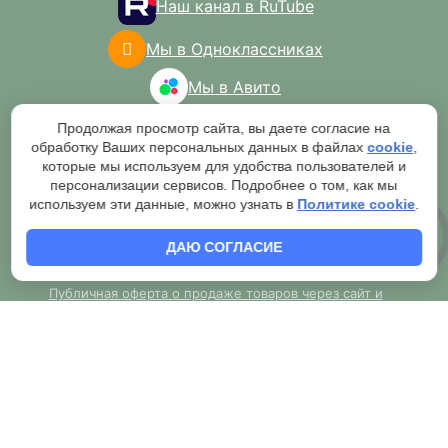
Наш канал в RuTube
Мы в Одноклассниках
Мы в Авито
Продолжая просмотр сайта, вы даете согласие на
обработку Ваших персональных данных в файлах
cookie
,
которые мы используем для удобства пользователей и
персонализации сервисов. Подробнее о том, как мы
используем эти данные, можно узнать в
Политике cookie
.
2007-2026 © Торговая сеть "Мир
ДАЮ СОГЛАСИЕ
кирпича"
Публичная оферта о продаже товаров через сайт и
обязательной обработке оператором
Согласие на обработку персональных данных
Правила обработки персональных данных
Политика конфиденциальности
Согласие на рассылку и рекламу
Правила применения рекомендательных технологий