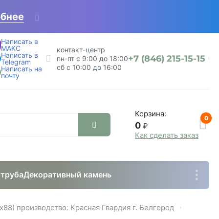
бнее
Написать в
МАКС
контакт-центр
Написать в
+7 (846) 215-15-15
пн-пт с 9:00 до 18:00
Telegram
сб с 10:00 до 16:00
Написать на
почту
Корзина:
0
0
₽
Как сделать заказ
труба
Декоративный камень
х88) производство: Красная Гвардия г. Белгород