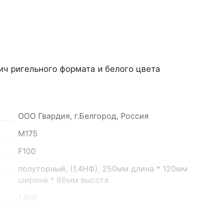
ч ригельного формата и белого цвета
он, село Преображенка, улица Ленинская, 75
ООО Гвардия, г.Белгород, Россия
М175
о 16:00
F100
полуторный, (1.4НФ), 250мм длина * 120мм
ширина * 88мм высота
1.4NF
3 кг