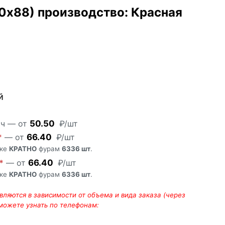
0х88) производство: Красная
й
юч — от
50.50
₽/шт
*
— от
66.40
₽/шт
пке
КРАТНО
фурам
6336 шт
.
*
— от
66.40
₽/шт
пке
КРАТНО
фурам
6336 шт
.
ляются в зависимости от объема и вида заказа (через
 можете узнать по телефонам: