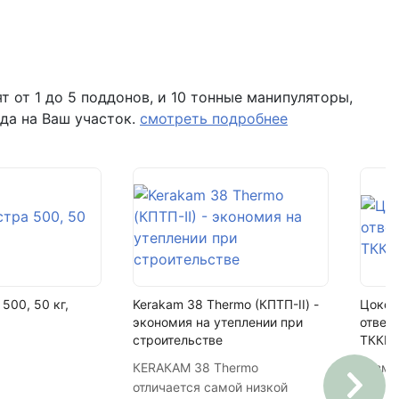
352 шт
Flash Аккорд
 помещение Н8 (вывеска "Мир кирпича")
coral
 от 1 до 5 поддонов, и 10 тонные манипуляторы,
да на Ваш участок.
смотреть подробнее
18
6336 шт
500, 50 кг,
Kerakam 38 Thermo (КПТП-II) -
Цокол
экономия на утеплении при
отвер
строительстве
ТККМ
КЕRАКАМ 38 Thermo
Разме
отличается самой низкой
Марка