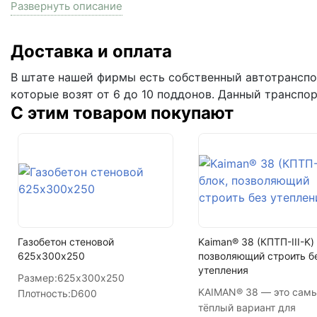
Развернуть описание
На поддоне
Цвет
Доставка и оплата
Фактура
В штате нашей фирмы есть собственный автотранспор
которые возят от 6 до 10 поддонов. Данный транспо
Кол-во поддонов в машине
С этим товаром покупают
Кол-во в машине
Газобетон стеновой
Kaiman® 38 (КПТП-III-K) 
625х300х250
позволяющий строить б
утепления
Размер:
625х300х250
KAIMAN® 38 — это сам
Плотность:
D600
тёплый вариант для