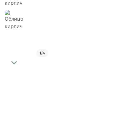
1
/
4