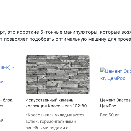
Написать на почту
г.Самара, ул. Садовая, дом 199,
т, это короткие 5-тонные манипуляторы, которые возят
пн-пт с 9:00 до 18:00
рт позволяет подобрать оптимальную машину для проез
+7 (846) 215-16-16
+7 (993) 993-77-22
Написать в МАКС
Написать в Telegram
Написать на почту
- блок,
Искусственный камень,
Цемент Экстра 
ез
коллекция Кросс Фелл 102-80
ЦемРос
«Кросс Фелл» укладываются
Вес:
50 кг
ый
встык, горизонтальными
линейными рядами с