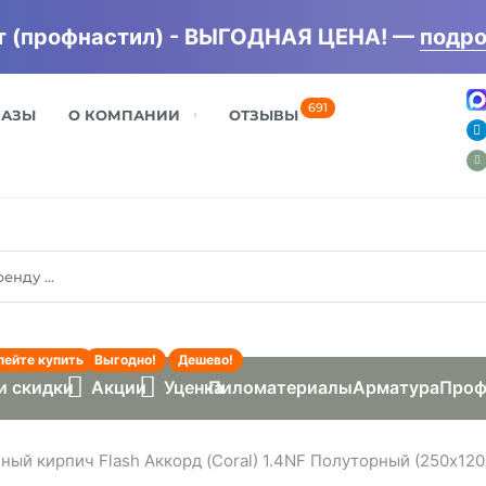
 (профнастил) - ВЫГОДНАЯ ЦЕНА! —
подро
691
БАЗЫ
О КОМПАНИИ
ОТЗЫВЫ
пейте купить
Выгодно!
Дешево!
и скидки
Акции
Уценка
Пиломатериалы
Арматура
Проф
ый кирпич Flash Аккорд (Coral) 1.4NF Полуторный (250х120