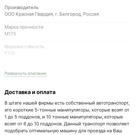
Производитель
Самарская область, Волжский район, село
ООО Красная Гвардия, г. Белгород, Россия
Преображенка, улица Ленинская, 75 (вывеска "Мир
Марка прочности
кирпича")
М175
пн-пт с 9:00 до 18:00, сб с 10:00 до 16:00
+7 (846) 215-18-18
Морозостойкость
F100
+7 (993) 993-77-44
Размеры
Написать в МАКС
полуторный, (1.4НФ), 250мм длина * 120мм ширина *
Развернуть описание
88мм высота
Написать в Telegram
Доставка и оплата
Фактор НФ
Написать на почту
1.4NF
В штате нашей фирмы есть собственный автотранспорт,
это короткие 5-тонные манипуляторы, которые возят от
г.Самара, ул. Садовая, дом 199, помещение Н8
Вес
1 до 5 поддонов, и 10 тонные манипуляторы, которые
3 кг
(вывеска "Мир кирпича")
возят от 6 до 10 поддонов. Данный транспорт позволяет
пн-пт с 9:00 до 18:00
подобрать оптимальную машину для проезда на Ваш
На поддоне