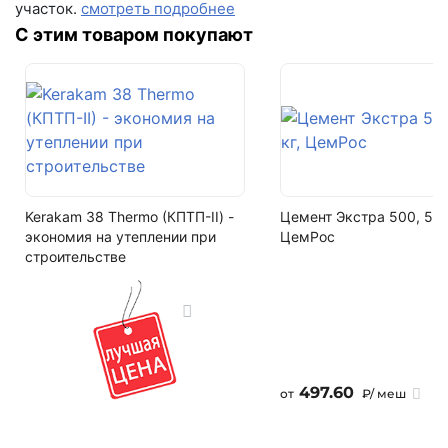
+7 (846) 215-16-16
участок.
смотреть подробнее
352 шт
+7 (993) 993-77-22
С этим товаром покупают
Цвет
Old House Premium
Написать в МАКС
Фактура
Написать в Telegram
гладкий
Написать на почту
Кол-во поддонов в машине
18
Kerakam 38 Thermo (КПТП-II) -
Цемент Экстра 500, 50 
экономия на утеплении при
ЦемРос
Кол-во в машине
строительстве
6336 шт
497.60
от
₽/ меш