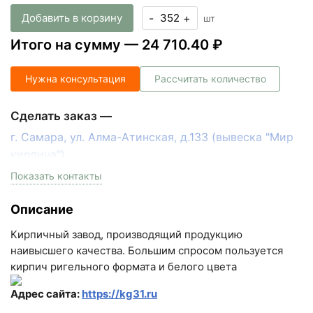
Добавить в корзину
-
+
шт
Итого на сумму —
24 710.40 ₽
Нужна консультация
Рассчитать количество
Сделать заказ —
г. Самара, ул. Алма-Атинская, д.133 (вывеска "Мир
кирпича")
пн-пт с 9:00 до 18:00, сб с 10:00 до 16:00
Показать контакты
+7 (846) 215-17-17
Описание
+7 (993) 993-77-33
Кирпичный завод, производящий продукцию
Написать в МАКС
наивысшего качества. Большим спросом пользуется
кирпич ригельного формата и белого цвета
Написать в Telegram
Адрес сайта:
https://kg31.ru
Написать на почту