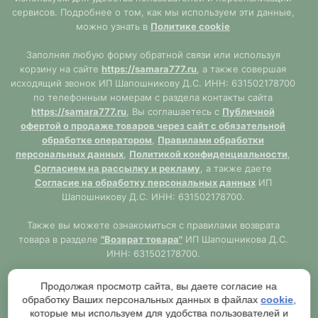
сервисов. Подробнее о том, как мы используем эти данные,
можно узнать в
Политике cookie
Заполняя любую форму обратной связи или используя
корзину на сайте
https://samara777.ru
, а также совершая
исходящий звонок ИП Шапошникову Д.С. ИНН: 631502178700
по телефонным номерам с раздела контакты сайта
https://samara777.ru
, Вы соглашаетесь с
Публичной
офертой о продаже товаров через сайт с обязательной
обработке оператором
,
Правилами обработки
персональных данных
,
Политикой конфиденциальности
,
Согласием на рассылку и рекламу
, а также даете
Согласие на обработку персональных данных
ИП
Шапошникову Д.С. ИНН: 631502178700.
Также вы можете ознакомиться с правилами возврата
товара в разделе
"Возврат товара"
ИП Шапошникова Д.С.
ИНН: 631502178700.
Сайт
https://samara777.ru
не является публичной офертой,
Продолжая просмотр сайта, вы даете согласие на
ВСЯ информация размещена в ознакомительных целях.
обработку Ваших персональных данных в файлах
cookie
,
Согласно правилам описанным в разделе
"Публичная
которые мы используем для удобства пользователей и