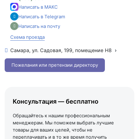
Написать в МАКС
Написать в Telegram
Написать на почту
Схема проезда
Самара, ул. Садовая, 199, помещение Н8
+7 (846) 215-16-16
+7 (993) 993-77-22
Пожелания или претензии директору
Написать в МАКС
Написать в Telegram
Написать на почту
Консультация — бесплатно
Схема проезда
Обращайтесь к нашим профессиональным
менеджерам. Мы поможем выбрать лучшие
товары для ваших целей, чтобы не
переплачивать и в то же время получить