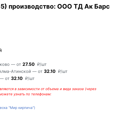
) производство: ООО ТД Ак Барс
й
аково — от
27.50
₽/шт
 Алма-Атинской — от
32.10
₽/шт
 — от
32.10
₽/шт
ляются в зависимости от объема и вида заказа (через
 можете узнать по телефонам:
веска "Мир кирпича")