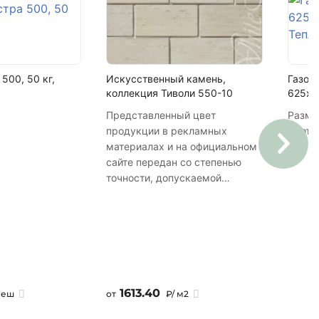
18
8640 шт
500, 50 кг,
Искусственный камень,
Газоб
коллекция Тиволи 550-10
625х3
Представленный цвет
Разме
продукции в рекламных
Плотн
материалах и на официальном
сайте передан со степенью
точности, допускаемой
современными
компьютерными технологиями
и возможностями полиграфии.
Искусственный камень,
коллекция Тиволи 550-10
1613.40
меш
от
₽/ м2