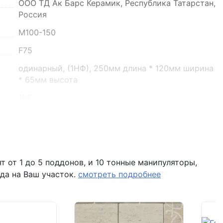
ООО ТД Ак Барс Керамик, Республика Татарстан,
Россия
 помещение Н8 (вывеска "Мир кирпича")
М100-150
F75
одинарный, (1НФ), 250мм длина * 120мм ширина
* 65мм высота
1NF
396 шт
57 шт
2.11 кг
 от 1 до 5 поддонов, и 10 тонные манипуляторы,
480 шт
да на Ваш участок.
смотреть подробнее
солома
гладкий