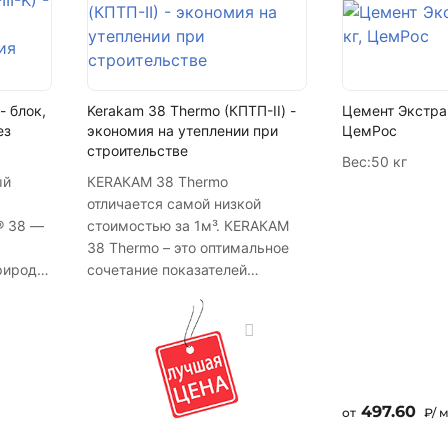
- блок,
Kerakam 38 Thermo (КПТП-II) -
Цемент Экстра 
ез
экономия на утеплении при
ЦемРос
строительстве
Вес:
50 кг
ый
КЕRАКАМ 38 Thermo
отличается самой низкой
® 38 —
стоимостью за 1м³. КЕRАКАМ
38 Thermo – это оптимальное
рироде,
сочетание показателей
теплопроводности и прочности.
ния
Он более тёплый, чем
ами до
КЕRАКАМ 38, но немного
мя он
проигрывает ему в прочности,
м
однако её достаточно для
возведения несущих стен
497.60
от
₽/ 
зданий до 5-ти этажей.
работ с