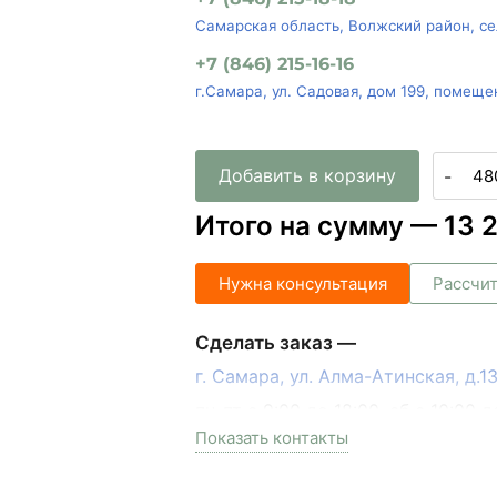
Самарская область, Волжский район, се
+7 (846) 215-16-16
г.Самара, ул. Садовая, дом 199, помеще
Добавить в корзину
-
Итого на сумму —
13 
Нужна консультация
Рассчит
Сделать заказ —
г. Самара, ул. Алма-Атинская, д.
пн-пт с 9:00 до 18:00, сб с 10:00 д
Показать контакты
+7 (846) 215-17-17
+7 (993) 993-77-33