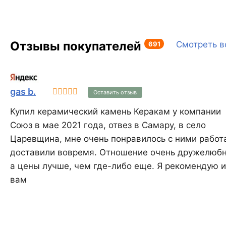
использованием этого б
стены достаточно прос
оштукатурить или испол
Отзывы покупателей
любую другую облицов
691
Смотреть в
систему, избегая
дополнительных затрат 
систему утепления KAI
38 не имеет аналогов в 
gas b.
Оставить отзыв
Купил керамический камень Керакам у компании
Союз в мае 2021 года, отвез в Самару, в село
Царевщина, мне очень понравилось с ними работа
доставили вовремя. Отношение очень дружелюбн
а цены лучше, чем где-либо еще. Я рекомендую и
вам