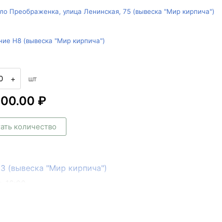
ло Преображенка, улица Ленинская, 75 (вывеска "Мир кирпича")
ние Н8 (вывеска "Мир кирпича")
+
шт
200.00 ₽
ать количество
133 (вывеска "Мир кирпича")
о 16:00