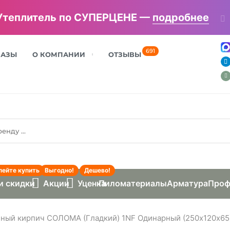
Утеплитель по СУПЕРЦЕНЕ —
подробнее
691
БАЗЫ
О КОМПАНИИ
ОТЗЫВЫ
пейте купить
Выгодно!
Дешево!
и скидки
Акции
Уценка
Пиломатериалы
Арматура
Проф
ный кирпич СОЛОМА (Гладкий) 1NF Одинарный (250х120х65)