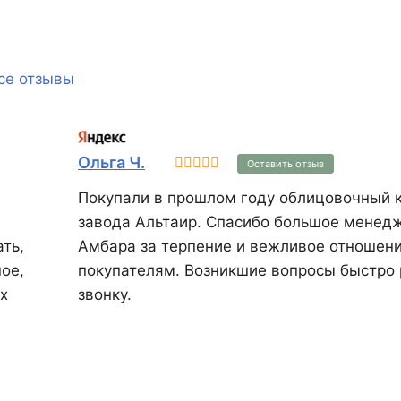
лока,
то
ьзовать
очную
се отзывы
на
MAN®
России.
Ольга Ч.
Оставить отзыв
Покупали в прошлом году облицовочный 
завода Альтаир. Спасибо большое менедж
ть,
Амбара за терпение и вежливое отношени
ое,
покупателям. Возникшие вопросы быстро
х
звонку.