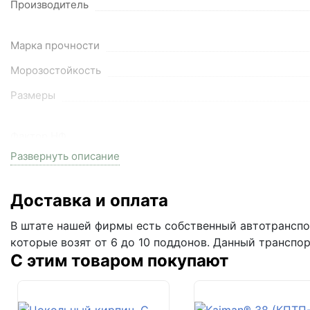
Производитель
Марка прочности
Морозостойкость
Размеры
Фактор НФ
Развернуть описание
Расход 1м3
Кол-во в 1м2
Доставка и оплата
Вес
В штате нашей фирмы есть собственный автотранспор
На поддоне
которые возят от 6 до 10 поддонов. Данный транспо
С этим товаром покупают
Цвет
Фактура