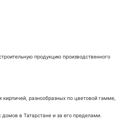
он, село Преображенка, улица Ленинская, 75
 строительную продукцию производственного
о 16:00
м кирпичей, разнообразных по цветовой гамме,
 домов в Татарстане и за его пределами.