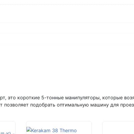
г.Самара, ул. Садовая, дом 199,
пн-пт с 9:00 до 18:00
+7 (846) 215-16-16
+7 (993) 993-77-22
Написать в МАКС
Написать в Telegram
Написать на почту
т, это короткие 5-тонные манипуляторы, которые возят
рт позволяет подобрать оптимальную машину для проез