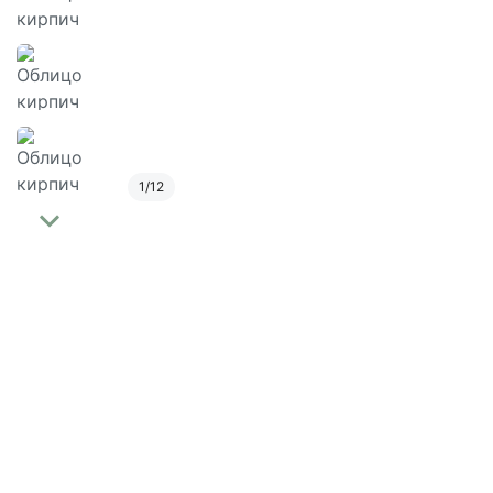
1
/
12