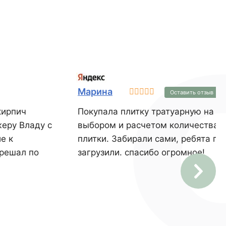
Марина
Оставить отзыв
кирпич
Покупала плитку тратуарную на да
еру Владу с
выбором и расчетом количества 
е к
плитки. Забирали сами, ребята по
 решал по
загрузили. спасибо огромное!