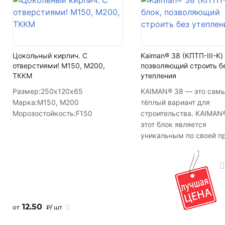
Кол-во поддонов в машине
Кол-во в машине
Цокольный кирпич. С
Kaiman® 38 (КПТП-III-K) 
отверстиями! М150, М200,
позволяющий строить б
ТККМ
утепления
Размер:
250х120х65
KAIMAN® 38 — это сам
Марка:
М150, М200
тёплый вариант для
Морозостойкость:
F150
строительства. KAIMAN
этот блок является
уникальным по своей п
т.к. имея достаточную
прочность для возведе
домов с несущими стен
3-х этажей, в тоже вре
обладает сверхвысоки
сопротивлением
12.50
от
₽/ шт
теплопередаче. После
завершения кладочных 