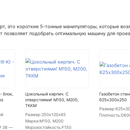
Написать в Telegram
Написать на почту
т, это короткие 5-тонные манипуляторы, которые возят
г.Самара, ул. Садовая, дом 199,
рт позволяет подобрать оптимальную машину для проез
пн-пт с 9:00 до 18:00
+7 (846) 215-16-16
+7 (993) 993-77-22
Написать в МАКС
Написать в Telegram
- блок,
Цокольный кирпич. С
Газобетон стен
ез
отверстиями! М150, М200,
625х300х250
Написать на почту
ТККМ
Размер:
625х3
ый
Размер:
250х120х65
Плотность:
D60
Марка:
М150, М200
® 38 —
Морозостойкость:
F150