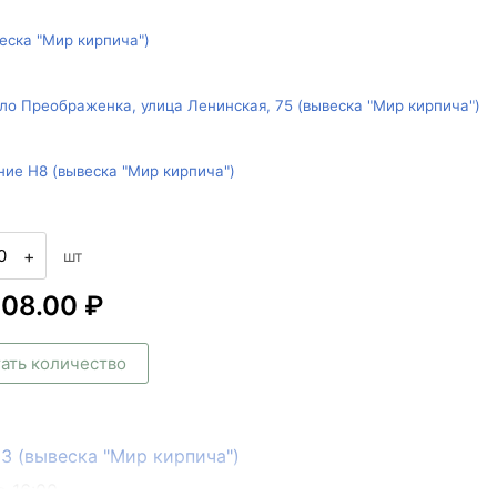
веска "Мир кирпича")
ло Преображенка, улица Ленинская, 75 (вывеска "Мир кирпича")
ние Н8 (вывеска "Мир кирпича")
+
шт
408.00 ₽
ать количество
133 (вывеска "Мир кирпича")
о 16:00