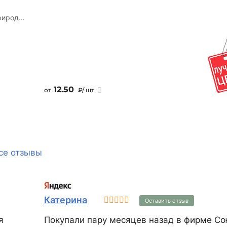
рироде,
ния
ами до
мя он
м
12.50
от
₽/ шт
работ с
лока,
то
ьзовать
очную
се отзывы
на
MAN®
России.
Катерина
Оставить отзыв
я
Покупали пару месяцев назад в фирме Со