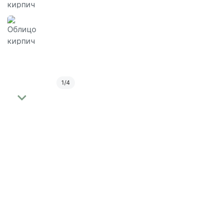
1
/
4