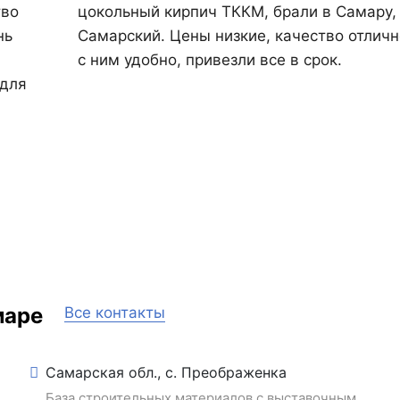
тво
цокольный кирпич ТККМ, брали в Самару, 
нь
Самарский. Цены низкие, качество отличн
с ним удобно, привезли все в срок.
 для
маре
Все контакты
Самарская обл., с. Преображенка
База строительных материалов с выставочным