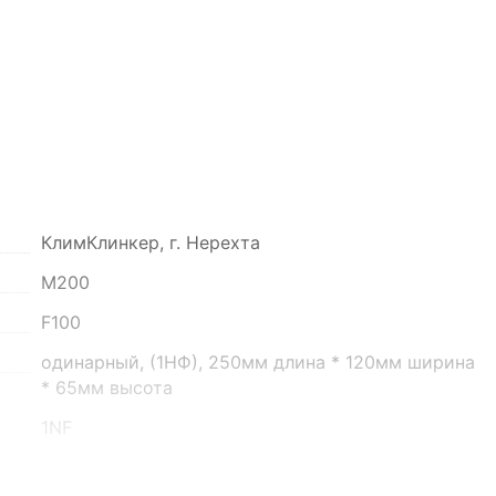
КлимКлинкер, г. Нерехта
он, село Преображенка, улица Ленинская, 75
М200
F100
о 16:00
одинарный, (1НФ), 250мм длина * 120мм ширина
* 65мм высота
1NF
2.6 кг