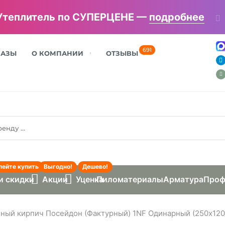
 (профнастил) - ВЫГОДНАЯ ЦЕНА! —
подро
691
БАЗЫ
О КОМПАНИИ
ОТЗЫВЫ
пейте купить
Выгодно!
Дешево!
и скидки
Акции
Уценка
Пиломатериалы
Арматура
Проф
ный кирпич Посейдон (Фактурный) 1NF Одинарный (250х120