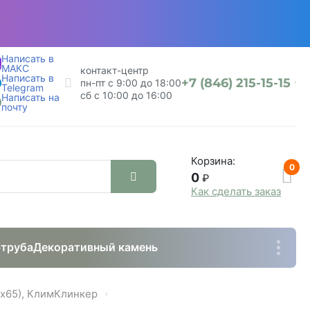
бнее
Написать в
МАКС
контакт-центр
Написать в
+7 (846) 215-15-15
пн-пт с 9:00 до 18:00
Telegram
сб с 10:00 до 16:00
Написать на
почту
Корзина:
0
0
₽
Как сделать заказ
труба
Декоративный камень
х65), КлимКлинкер