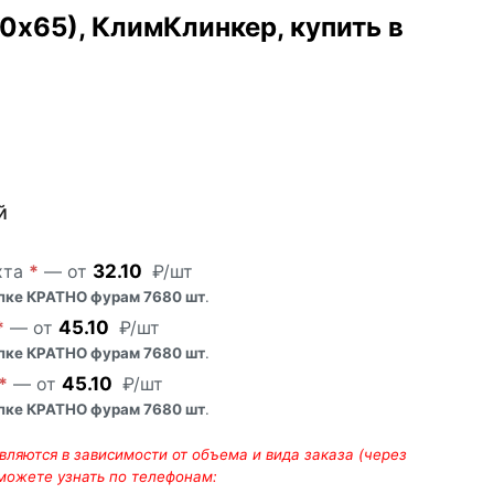
х65), КлимКлинкер, купить в
й
хта
*
— от
32.10
₽/шт
упке КРАТНО фурам 7680 шт
.
*
— от
45.10
₽/шт
упке КРАТНО фурам 7680 шт
.
*
— от
45.10
₽/шт
упке КРАТНО фурам 7680 шт
.
ляются в зависимости от объема и вида заказа (через
 можете узнать по телефонам: