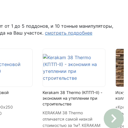
480 шт
8%
Посейдон
 от 1 до 5 поддонов, и 10 тонные манипуляторы,
 помещение Н8 (вывеска "Мир кирпича")
да на Ваш участок.
смотреть подробнее
фактурный
16
7680 шт
овой
Kerakam 38 Thermo (КПТП-II) -
Искус
экономия на утеплении при
колле
строительстве
00х250
«Крос
КЕRАКАМ 38 Thermo
0
встык
отличается самой низкой
линей
стоимостью за 1м³. КЕRАКАМ
перевязк