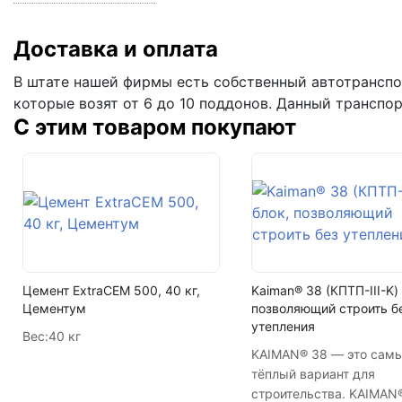
На поддоне
Водопоглощение
Доставка и оплата
Цвет
В штате нашей фирмы есть собственный автотранспор
которые возят от 6 до 10 поддонов. Данный транспо
Фактура
С этим товаром покупают
Кол-во поддонов в машине
Кол-во в машине
Цемент ExtraCEM 500, 40 кг,
Kaiman® 38 (КПТП-III-K) 
Цементум
позволяющий строить б
утепления
Вес:
40 кг
KAIMAN® 38 — это сам
тёплый вариант для
строительства. KAIMAN