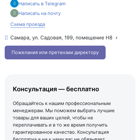
Написать в Telegram
Написать на почту
Схема проезда
Самара, ул. Садовая, 199, помещение Н8
+7 (846) 215-16-16
+7 (993) 993-77-22
Пожелания или претензии директору
Написать в МАКС
Написать в Telegram
Написать на почту
Консультация — бесплатно
Схема проезда
Обращайтесь к нашим профессиональным
менеджерам. Мы поможем выбрать лучшие
товары для ваших целей, чтобы не
переплачивать и в то же время получить
гарантированное качество. Консультация
бесплатна и ни к чему вас не обязывает.