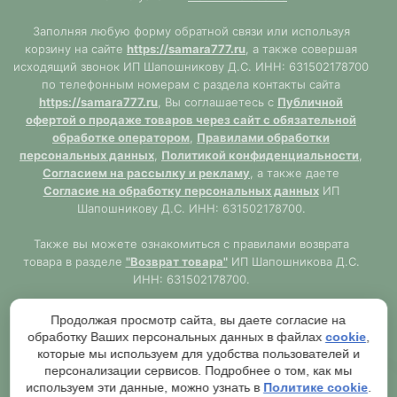
Заполняя любую форму обратной связи или используя
корзину на сайте
https://samara777.ru
, а также совершая
исходящий звонок ИП Шапошникову Д.С. ИНН: 631502178700
по телефонным номерам с раздела контакты сайта
https://samara777.ru
, Вы соглашаетесь с
Публичной
офертой о продаже товаров через сайт с обязательной
обработке оператором
,
Правилами обработки
персональных данных
,
Политикой конфиденциальности
,
Согласием на рассылку и рекламу
, а также даете
Согласие на обработку персональных данных
ИП
Шапошникову Д.С. ИНН: 631502178700.
Также вы можете ознакомиться с правилами возврата
товара в разделе
"Возврат товара"
ИП Шапошникова Д.С.
ИНН: 631502178700.
Сайт
https://samara777.ru
не является публичной офертой,
Продолжая просмотр сайта, вы даете согласие на
ВСЯ информация размещена в ознакомительных целях.
обработку Ваших персональных данных в файлах
cookie
,
Согласно правилам описанным в разделе
"Публичная
которые мы используем для удобства пользователей и
оферта"
публичная оферта используется только при
персонализации сервисов. Подробнее о том, как мы
обязательном оформлении заказа через Оператора сайта
используем эти данные, можно узнать в
Политике cookie
.