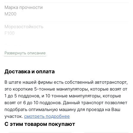
Марка прочности
Самарская область, Волжский район, село
М200
Преображенка, улица Ленинская, 75 (вывеска "Мир
Морозостойкость
кирпича")
F100
пн-пт с 9:00 до 18:00, сб с 10:00 до 16:00
+7 (846) 215-18-18
Размеры
одинарный, (1НФ), 250мм длина * 120мм ширина *
+7 (993) 993-77-44
Развернуть описание
65мм высота
Написать в МАКС
Доставка и оплата
Фактор НФ
1NF
Написать в Telegram
В штате нашей фирмы есть собственный автотранспорт,
это короткие 5-тонные манипуляторы, которые возят от
Вес
Написать на почту
1 до 5 поддонов, и 10 тонные манипуляторы, которые
2.6 кг
возят от 6 до 10 поддонов. Данный транспорт позволяет
г.Самара, ул. Садовая, дом 199, помещение Н8
подобрать оптимальную машину для проезда на Ваш
На поддоне
(вывеска "Мир кирпича")
участок.
смотреть подробнее
480 шт
пн-пт с 9:00 до 18:00
С этим товаром покупают
Водопоглощение
+7 (846) 215-16-16