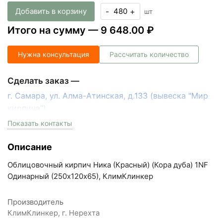
Добавить в корзину
-
+
шт
Итого на сумму —
9 648.00 ₽
Нужна консультация
Рассчитать количество
Сделать заказ —
г. Самара, ул. Алма-Атинская, д.133 (вывеска "Мир
кирпича")
пн-пт с 9:00 до 18:00, сб с 10:00 до 16:00
Показать контакты
+7 (846) 215-17-17
Описание
+7 (993) 993-77-33
Облицовочный кирпич Ника (Красный) (Кора дуба) 1NF
Написать в МАКС
Одинарный (250х120х65), КлимКлинкер
Написать в Telegram
Производитель
КлимКлинкер, г. Нерехта
Написать на почту