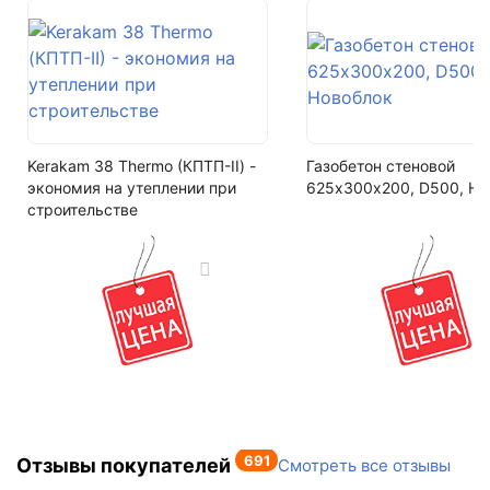
8%
+7 (993) 993-77-22
Цвет
Ника (Красный)
Написать в МАКС
Фактура
Написать в Telegram
вертикаль
Kerakam 38 Thermo (КПТП-II) -
Газобетон стеновой
Написать на почту
экономия на утеплении при
625х300х200, D500, Но
Кол-во поддонов в машине
строительстве
16
Кол-во в машине
7680 шт
691
Отзывы покупателей
Смотреть все отзывы