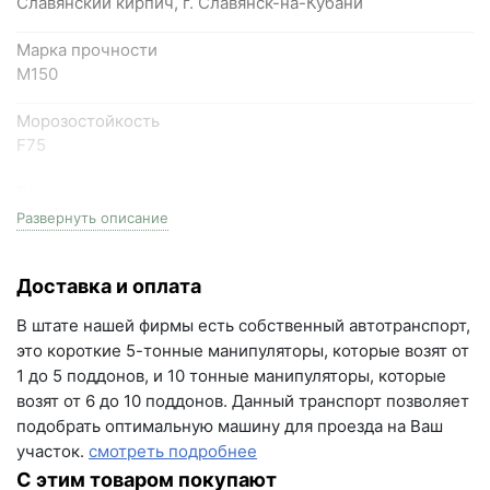
Славянский кирпич, г. Славянск-на-Кубани
Самарская область, Волжский район, село
Марка прочности
Преображенка, улица Ленинская, 75 (вывеска "Мир
М150
кирпича")
Морозостойкость
пн-пт с 9:00 до 18:00, сб с 10:00 до 16:00
F75
+7 (846) 215-18-18
Размеры
+7 (993) 993-77-44
одинарный, (1НФ), 250мм длина * 120мм ширина *
Развернуть описание
65мм высота
Написать в МАКС
Доставка и оплата
Фактор НФ
Написать в Telegram
1NF
В штате нашей фирмы есть собственный автотранспорт,
Написать на почту
это короткие 5-тонные манипуляторы, которые возят от
Вес
1 до 5 поддонов, и 10 тонные манипуляторы, которые
2.55 кг
г.Самара, ул. Садовая, дом 199, помещение Н8
возят от 6 до 10 поддонов. Данный транспорт позволяет
(вывеска "Мир кирпича")
подобрать оптимальную машину для проезда на Ваш
На поддоне
участок.
смотреть подробнее
пн-пт с 9:00 до 18:00
372 шт
С этим товаром покупают
+7 (846) 215-16-16