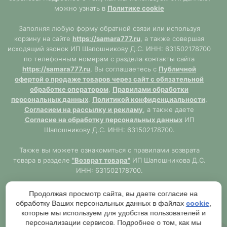
можно узнать в
Политике cookie
Заполняя любую форму обратной связи или используя
корзину на сайте
https://samara777.ru
, а также совершая
исходящий звонок ИП Шапошникову Д.С. ИНН: 631502178700
по телефонным номерам с раздела контакты сайта
https://samara777.ru
, Вы соглашаетесь с
Публичной
офертой о продаже товаров через сайт с обязательной
обработке оператором
,
Правилами обработки
персональных данных
,
Политикой конфиденциальности
,
Согласием на рассылку и рекламу
, а также даете
Согласие на обработку персональных данных
ИП
Шапошникову Д.С. ИНН: 631502178700.
Также вы можете ознакомиться с правилами возврата
товара в разделе
"Возврат товара"
ИП Шапошникова Д.С.
ИНН: 631502178700.
Сайт
https://samara777.ru
не является публичной офертой,
Продолжая просмотр сайта, вы даете согласие на
ВСЯ информация размещена в ознакомительных целях.
обработку Ваших персональных данных в файлах
cookie
,
Согласно правилам описанным в разделе
"Публичная
которые мы используем для удобства пользователей и
оферта"
публичная оферта используется только при
персонализации сервисов. Подробнее о том, как мы