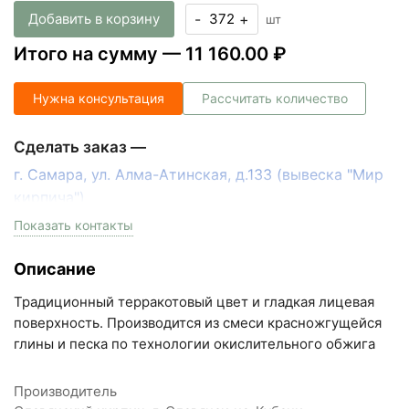
Добавить в корзину
-
+
шт
Итого на сумму —
11 160.00 ₽
Нужна консультация
Рассчитать количество
Сделать заказ —
г. Самара, ул. Алма-Атинская, д.133 (вывеска "Мир
кирпича")
пн-пт с 9:00 до 18:00, сб с 10:00 до 16:00
Показать контакты
+7 (846) 215-17-17
Описание
+7 (993) 993-77-33
Традиционный терракотовый цвет и гладкая лицевая
Написать в МАКС
поверхность. Производится из смеси красножгущейся
глины и песка по технологии окислительного обжига
Написать в Telegram
Производитель
Написать на почту