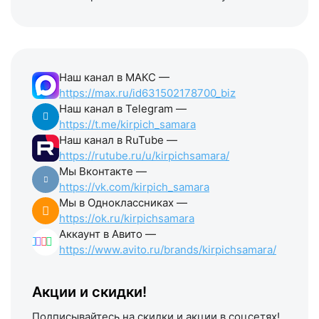
Наш канал в МАКС —
https://max.ru/id631502178700_biz
Наш канал в Telegram —
https://t.me/kirpich_samara
Наш канал в RuTube —
https://rutube.ru/u/kirpichsamara/
Мы Вконтакте —
https://vk.com/kirpich_samara
Мы в Одноклассниках —
https://ok.ru/kirpichsamara
Аккаунт в Авито —
https://www.avito.ru/brands/kirpichsamara/
Акции и скидки!
Подписывайтесь на скидки и акции в соцсетях!