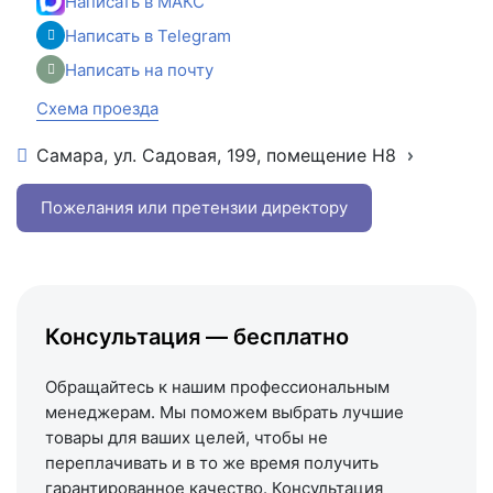
Написать в МАКС
Написать в Telegram
Написать на почту
Схема проезда
Самара, ул. Садовая, 199, помещение Н8
+7 (846) 215-16-16
+7 (993) 993-77-22
Пожелания или претензии директору
Написать в МАКС
Написать в Telegram
Написать на почту
Консультация — бесплатно
Схема проезда
Обращайтесь к нашим профессиональным
менеджерам. Мы поможем выбрать лучшие
товары для ваших целей, чтобы не
переплачивать и в то же время получить
гарантированное качество. Консультация