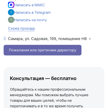
Написать в МАКС
Написать в Telegram
Написать на почту
Схема проезда
Самара, ул. Садовая, 199, помещение Н8
+7 (846) 215-16-16
+7 (993) 993-77-22
Пожелания или претензии директору
Написать в МАКС
Написать в Telegram
Написать на почту
Консультация — бесплатно
Схема проезда
Обращайтесь к нашим профессиональным
менеджерам. Мы поможем выбрать лучшие
товары для ваших целей, чтобы не
переплачивать и в то же время получить