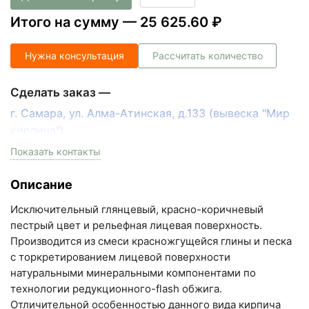
Итого на сумму —
25 625.60 ₽
Нужна консультация
Рассчитать количество
Сделать заказ —
г. Самара, ул. Алма-Атинская, д.133 (вывеска "Мир
кирпича")
пн-пт с 9:00 до 18:00, сб с 10:00 до 16:00
Показать контакты
+7 (846) 215-17-17
Описание
+7 (993) 993-77-33
Исключительный глянцевый, красно-коричневый
Написать в МАКС
пестрый цвет и рельефная лицевая поверхность.
Производится из смеси красножгущейся глины и песка
Написать в Telegram
с торкретированием лицевой поверхности
натуральными минеральными компонентами по
Написать на почту
технологии редукционного-flash обжига.
Отличительной особенностью данного вида кирпича