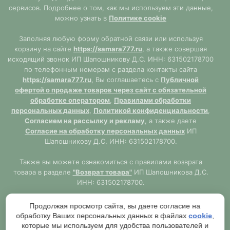
сервисов. Подробнее о том, как мы используем эти данные,
можно узнать в
Политике cookie
Заполняя любую форму обратной связи или используя
корзину на сайте
https://samara777.ru
, а также совершая
исходящий звонок ИП Шапошникову Д.С. ИНН: 631502178700
по телефонным номерам с раздела контакты сайта
https://samara777.ru
, Вы соглашаетесь с
Публичной
офертой о продаже товаров через сайт с обязательной
обработке оператором
,
Правилами обработки
персональных данных
,
Политикой конфиденциальности
,
Согласием на рассылку и рекламу
, а также даете
Согласие на обработку персональных данных
ИП
Шапошникову Д.С. ИНН: 631502178700.
Также вы можете ознакомиться с правилами возврата
товара в разделе
"Возврат товара"
ИП Шапошникова Д.С.
ИНН: 631502178700.
Сайт
https://samara777.ru
не является публичной офертой,
Продолжая просмотр сайта, вы даете согласие на
ВСЯ информация размещена в ознакомительных целях.
обработку Ваших персональных данных в файлах
cookie
,
Согласно правилам описанным в разделе
"Публичная
которые мы используем для удобства пользователей и