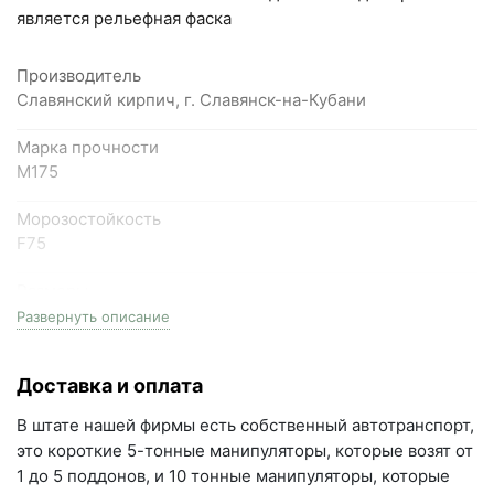
Самарская область, Волжский район, село
является рельефная фаска
Преображенка, улица Ленинская, 75 (вывеска "Мир
кирпича")
Производитель
пн-пт с 9:00 до 18:00, сб с 10:00 до 16:00
Славянский кирпич, г. Славянск-на-Кубани
+7 (846) 215-18-18
Марка прочности
+7 (993) 993-77-44
М175
Морозостойкость
Написать в МАКС
F75
Написать в Telegram
Размеры
одинарный (1НФ), 250мм длина * 120мм ширина *
Развернуть описание
Написать на почту
65мм высота
г.Самара, ул. Садовая, дом 199, помещение Н8
Доставка и оплата
Фактор НФ
(вывеска "Мир кирпича")
1NF
В штате нашей фирмы есть собственный автотранспорт,
пн-пт с 9:00 до 18:00
это короткие 5-тонные манипуляторы, которые возят от
+7 (846) 215-16-16
Вес
1 до 5 поддонов, и 10 тонные манипуляторы, которые
2.55 кг