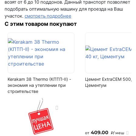
+7 (993) 993-77-22
возят от 6 до 10 поддонов. Данный транспорт позволяет
подобрать оптимальную машину для проезда на Ваш
На поддоне
Написать в МАКС
участок.
смотреть подробнее
448 шт
С этим товаром покупают
Написать в Telegram
Цвет
ливерпуль
Написать на почту
Фактура
кроста рф
Водопоглощение
до 9%
Kerakam 38 Thermo (КПТП-II) -
Цемент ExtraCEM 500, 4
экономия на утеплении при
Цементум
Кол-во поддонов в машине
строительстве
17
Кол-во в машине
7616 шт
409.00
от
₽/ меш