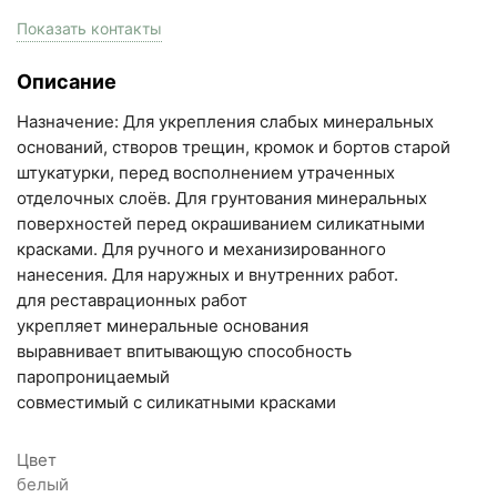
пн-пт с 9:00 до 18:00, сб с 10:00 до 16:00
Показать контакты
+7 (846) 215-17-17
Описание
+7 (993) 993-77-33
Назначение: Для укрепления слабых минеральных
Написать в МАКС
оснований, створов трещин, кромок и бортов старой
штукатурки, перед восполнением утраченных
Написать в Telegram
отделочных слоёв. Для грунтования минеральных
поверхностей перед окрашиванием силикатными
Написать на почту
красками. Для ручного и механизированного
нанесения. Для наружных и внутренних работ.
Самарская область, Волжский район, село
для реставрационных работ
Преображенка, улица Ленинская, 75 (вывеска "Мир
укрепляет минеральные основания
выравнивает впитывающую способность
кирпича")
паропроницаемый
пн-пт с 9:00 до 18:00, сб с 10:00 до 16:00
совместимый с силикатными красками
+7 (846) 215-18-18
+7 (993) 993-77-44
Цвет
белый