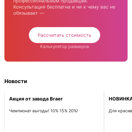
профессиональным продавцам.
Консультация бесплатна и ни к чему вас не
обязывает —
Рассчитать стоимость
Калькулятор размеров
Новости
Акция от завода Braer
НОВИНКА
Чемпионат выгоды! 10% 15% 20%!
Для красив