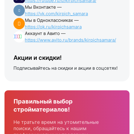
https://rutube.ru/u/kirpichsamara/
Мы Вконтакте —
https://vk.com/kirpich_samara
Мы в Одноклассниках —
https://ok.ru/kirpichsamara
Аккаунт в Авито —
https://www.avito.ru/brands/kirpichsamara/
Акции и скидки!
Подписывайтесь на скидки и акции в соцсетях!
Правильный выбор
стройматериалов!
Не тратьте время на утомительные
поиски, обращайтесь к нашим