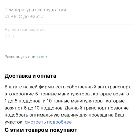
Написать в МАКС
Температура эксплуатации
Написать в Telegram
от +8°С до +25°С
Написать на почту
Время высыхания
72 ч
г.Самара, ул. Садовая, дом 199, помещение Н8
Производитель
(вывеска "Мир кирпича")
Петромикс
Развернуть описание
пн-пт с 9:00 до 18:00
+7 (846) 215-16-16
Доставка и оплата
+7 (993) 993-77-22
В штате нашей фирмы есть собственный автотранспорт,
Написать в МАКС
это короткие 5-тонные манипуляторы, которые возят от
1 до 5 поддонов, и 10 тонные манипуляторы, которые
Написать в Telegram
возят от 6 до 10 поддонов. Данный транспорт позволяет
подобрать оптимальную машину для проезда на Ваш
Написать на почту
участок.
смотреть подробнее
С этим товаром покупают