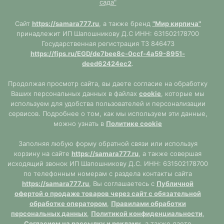
сада"
Сайт
https://samara777.ru
, а также бренд
"Мир кирпича"
принадлежит ИП Шапошникову Д.С ИНН: 631502178700
Государственная регистрация ТЗ 846473
https://fips.ru/EGD/de7bee8c-0ccf-4a59-8951-
deed62424ec2
.
Продолжая просмотр сайта, вы даете согласие на обработку
Ваших персональных данных в файлах
cookie
, которые мы
используем для удобства пользователей и персонализации
сервисов. Подробнее о том, как мы используем эти данные,
можно узнать в
Политике cookie
Заполняя любую форму обратной связи или используя
корзину на сайте
https://samara777.ru
, а также совершая
исходящий звонок ИП Шапошникову Д.С. ИНН: 631502178700
по телефонным номерам с раздела контакты сайта
https://samara777.ru
, Вы соглашаетесь с
Публичной
офертой о продаже товаров через сайт с обязательной
обработке оператором
,
Правилами обработки
персональных данных
,
Политикой конфиденциальности
,
Согласием на рассылку и рекламу
, а также даете