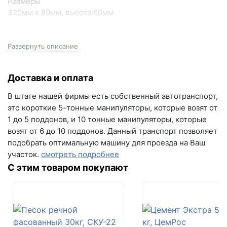
+7 (993) 993-77-44
Размеры
320мм х 80мм, высота 60мм
Написать в МАКС
На поддоне
12.9 м2
Развернуть описание
Написать в Telegram
Цвет
Написать на почту
Доставка и оплата
color mix Мальва
г.Самара, ул. Садовая, дом 199, помещение Н8
В штате нашей фирмы есть собственный автотранспорт,
Серия
(вывеска "Мир кирпича")
это короткие 5-тонные манипуляторы, которые возят от
Ригель
1 до 5 поддонов, и 10 тонные манипуляторы, которые
пн-пт с 9:00 до 18:00
возят от 6 до 10 поддонов. Данный транспорт позволяет
+7 (846) 215-16-16
Вес поддона
подобрать оптимальную машину для проезда на Ваш
1761 кг
+7 (993) 993-77-22
участок.
смотреть подробнее
Кол-во поддонов в машине
С этим товаром покупают
Написать в МАКС
11
Кол-во в машине
Написать в Telegram
141.9 м2
Написать на почту