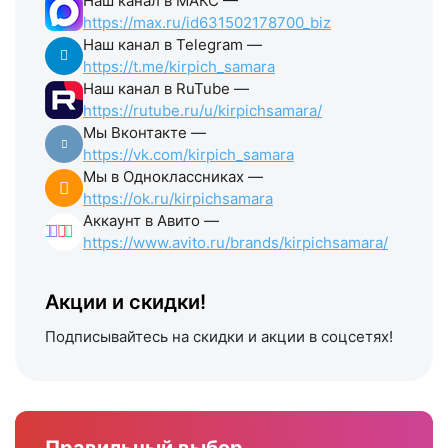
Наш канал в МАКС —
https://max.ru/id631502178700_biz
Наш канал в Telegram —
https://t.me/kirpich_samara
Наш канал в RuTube —
https://rutube.ru/u/kirpichsamara/
Мы Вконтакте —
https://vk.com/kirpich_samara
Мы в Одноклассниках —
https://ok.ru/kirpichsamara
Аккаунт в Авито —
https://www.avito.ru/brands/kirpichsamara/
Акции и скидки!
Подписывайтесь на скидки и акции в соцсетях!