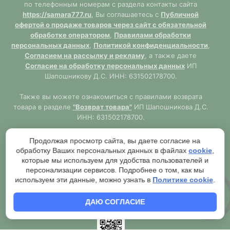
по телефонным номерам с раздела контакты сайта
https://samara777.ru
, Вы соглашаетесь с
Публичной
офертой о продаже товаров через сайт с обязательной
обработке оператором
,
Правилами обработки
персональных данных
,
Политикой конфиденциальности
,
Согласием на рассылку и рекламу
, а также даете
Согласие на обработку персональных данных
ИП
Шапошникову Д.С. ИНН: 631502178700.
Также вы можете ознакомиться с правилами возврата
товара в разделе
"Возврат товара"
ИП Шапошникова Д.С.
ИНН: 631502178700.
Сайт
https://samara777.ru
не является публичной офертой,
Продолжая просмотр сайта, вы даете согласие на
ВСЯ информация размещена в ознакомительных целях.
обработку Ваших персональных данных в файлах
cookie
,
Согласно правилам описанным в разделе
"Публичная
которые мы используем для удобства пользователей и
оферта"
публичная оферта используется только при
персонализации сервисов. Подробнее о том, как мы
обязательном оформлении заказа через Оператора сайта
используем эти данные, можно узнать в
Политике cookie
.
https://samara777.ru
с последующей выдачей кассового
чека.
ДАЮ СОГЛАСИЕ