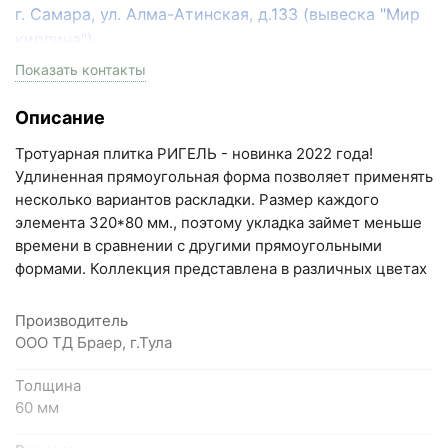
г. Самара, ул. Алма-Атинская, д.133 (вывеска "Мир
кирпича")
пн-пт с 9:00 до 18:00, сб с 10:00 до 16:00
Показать контакты
+7 (846) 215-17-17
Описание
+7 (993) 993-77-33
Тротуарная плитка РИГЕЛЬ - новинка 2022 года!
Написать в МАКС
Удлиненная прямоугольная форма позволяет применять
несколько вариантов раскладки. Размер каждого
Написать в Telegram
элемента 320*80 мм., поэтому укладка займет меньше
времени в сравнении с другими прямоугольными
Написать на почту
формами. Коллекция представлена в различных цветах
Самарская область, Волжский район, село
Производитель
Преображенка, улица Ленинская, 75 (вывеска "Мир
ООО ТД Браер, г.Тула
кирпича")
Толщина
пн-пт с 9:00 до 18:00, сб с 10:00 до 16:00
60 мм
+7 (846) 215-18-18