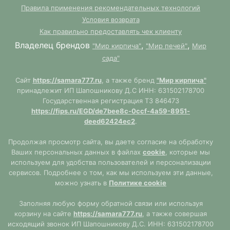
Правила применения рекомендательных технологий
Условия возврата
Как правильно предоставлять чек клиенту
Владелец брендов
,
,
"Мир кирпича"
"Мир печей"
Мир
сада"
Сайт
https://samara777.ru
, а также бренд
"Мир кирпича"
принадлежит ИП Шапошникову Д.С ИНН: 631502178700
Государственная регистрация ТЗ 846473
https://fips.ru/EGD/de7bee8c-0ccf-4a59-8951-
deed62424ec2
.
Продолжая просмотр сайта, вы даете согласие на обработку
Ваших персональных данных в файлах
cookie
, которые мы
используем для удобства пользователей и персонализации
сервисов. Подробнее о том, как мы используем эти данные,
можно узнать в
Политике cookie
Заполняя любую форму обратной связи или используя
корзину на сайте
https://samara777.ru
, а также совершая
исходящий звонок ИП Шапошникову Д.С. ИНН: 631502178700