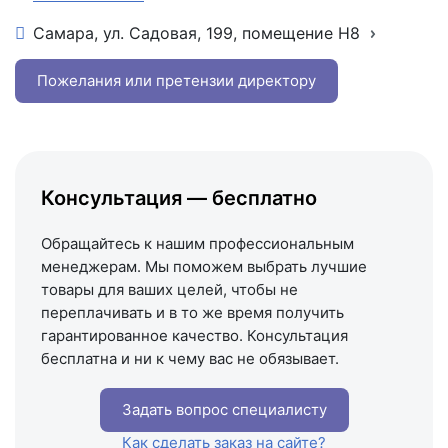
Самара, ул. Садовая, 199, помещение Н8
+7 (846) 215-16-16
+7 (993) 993-77-22
Пожелания или претензии директору
Написать в МАКС
Написать в Telegram
Написать на почту
Консультация — бесплатно
Схема проезда
Обращайтесь к нашим профессиональным
менеджерам. Мы поможем выбрать лучшие
товары для ваших целей, чтобы не
переплачивать и в то же время получить
гарантированное качество. Консультация
бесплатна и ни к чему вас не обязывает.
Задать вопрос специалисту
Как сделать заказ на сайте?