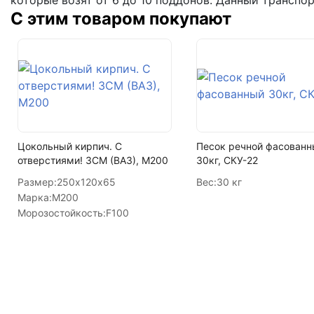
которые возят от 6 до 10 поддонов. Данный транспо
Кол-во поддонов в машине
С этим товаром покупают
Кол-во в машине
Цокольный кирпич. С
Песок речной фасованн
отверстиями! ЗСМ (ВАЗ), М200
30кг, СКУ-22
Размер:
250х120х65
Вес:
30 кг
Марка:
М200
Морозостойкость:
F100