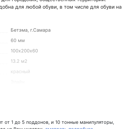
бна для любой обуви, в том числе для обуви на
он, село Преображенка, улица Ленинская, 75
Бетэма, г.Самара
о 16:00
60 мм
100х200х60
13.2 м2
красный
Элайн
2000 кг
F200
 помещение Н8 (вывеска "Мир кирпича")
не более 6%
 от 1 до 5 поддонов, и 10 тонные манипуляторы,
Поддон залоговый, 1 штука стоит - 690 рублей