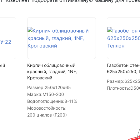
рт позволяет подобрать оптимальную машину для проез
+7 (993) 993-77-22
Написать в МАКС
Написать в Telegram
Написать на почту
ый
Кирпич облицовочный
Газобетон стен
красный, гладкий, 1NF,
625х250х250, 
Кротовский
Размер:
625х2
Размер:
250х120х65
Плотность:
D50
Марка:
М150-200
Водопоглощение:
8-11%
Морозостойкость:
200 циклов (F200)