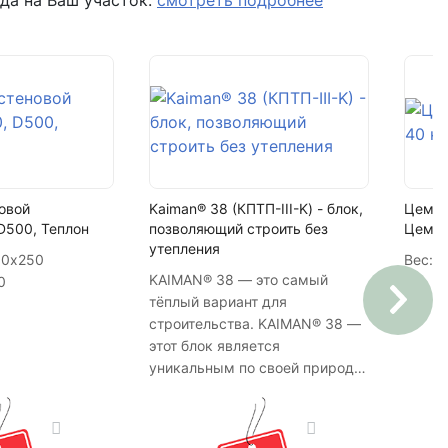
да на Ваш участок.
смотреть подробнее
10
132 м2
овой
Kaiman® 38 (КПТП-III-K) - блок,
Цемент
D500, Теплон
позволяющий строить без
Цеме
утепления
50х250
Вес:
40
KAIMAN® 38 — это самый
0
тёплый вариант для
строительства. KAIMAN® 38 —
этот блок является
уникальным по своей природе,
т.к. имея достаточную
прочность для возведения
домов с несущими стенами до