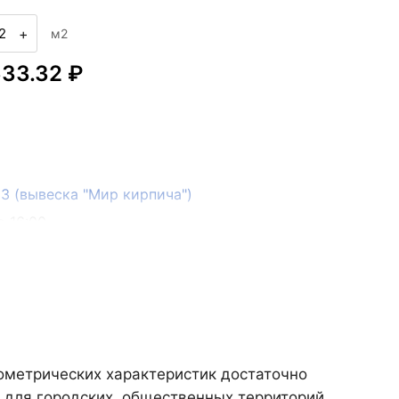
+
м2
633.32 ₽
133 (вывеска "Мир кирпича")
о 16:00
еометрических характеристик достаточно
 для городских, общественных территорий.