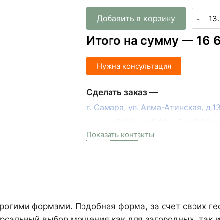
Добавить в корзину
-
Итого на сумму —
16 
Нужна консультация
Сделать заказ —
г. Самара, ул. Алма-Атинская, д.
пн-пт с 9:00 до 18:00, сб с 10:00 д
Показать контакты
+7 (846) 215-17-17
+7 (993) 993-77-33
Написать в МАКС
Написать в Telegram
строгими формами. Подобная форма, за счет своих г
ерсальный выбор мощения как для загородных, так и