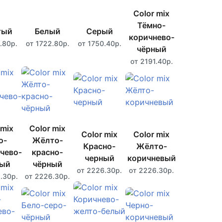
Color mix
Тёмно-
тый
Белый
Серый
коричнево-
.80р.
от 1722.80р.
от 1750.40р.
чёрный
от 2191.40р.
 mix
Color mix
Color mix
Color mix
о-
Жёлто-
Красно-
Жёлто-
чево-
красно-
черный
коричневый
ный
чёрный
от 2226.30р.
от 2226.30р.
.30р.
от 2226.30р.