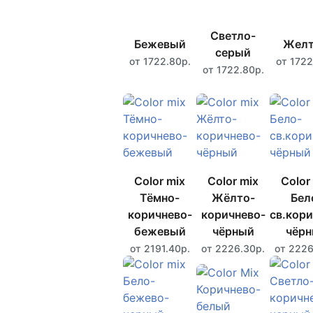
Светло-
Бежевый
Жел
серый
от 1722.80р.
от 1722
от 1722.80р.
Color mix
Color mix
Color
Тёмно-
Жёлто-
Бел
коричнево-
коричнево-
св.кори
бежевый
чёрный
чёр
от 2191.40р.
от 2226.30р.
от 2226