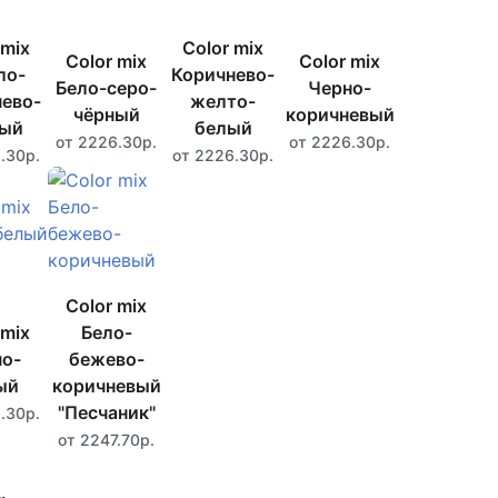
 mix
Color mix
Color mix
Color mix
ло-
Коричнево-
Бело-серо-
Черно-
ево-
желто-
чёрный
коричневый
ный
белый
от 2226.30р.
от 2226.30р.
.30р.
от 2226.30р.
Color mix
 mix
Бело-
о-
бежево-
ый
коричневый
"Песчаник"
.30р.
от 2247.70р.