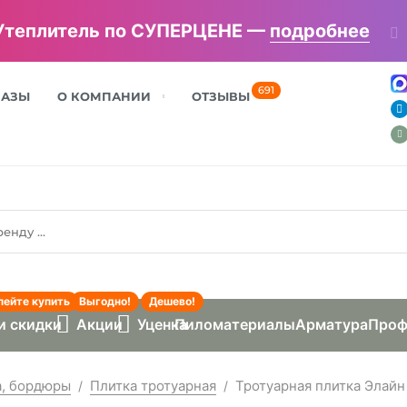
Утеплитель по СУПЕРЦЕНЕ —
подробнее
691
БАЗЫ
О КОМПАНИИ
ОТЗЫВЫ
пейте купить
Выгодно!
Дешево!
и скидки
Акции
Уценка
Пиломатериалы
Арматура
Проф
а, бордюры
Плитка тротуарная
Тротуарная плитка Элайн
/
/