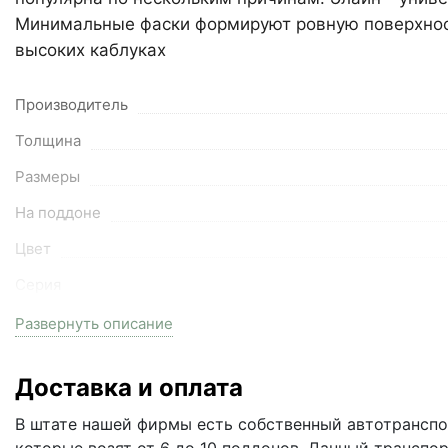
Минимальные фаски формируют ровную поверхност
высоких каблуках
Производитель
Толщина
Размеры
На поддоне
Цвет
Серия
Вес поддона
Развернуть описание
Морозостойкость
Доставка и оплата
Водопоглощение
В штате нашей фирмы есть собственный автотранспор
Залог за поддоны