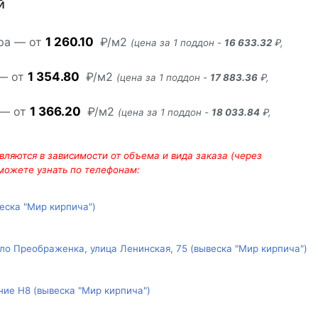
й
ара — от
1 260.10
₽/м2
(цена за 1 поддон -
16 633.32
₽,
 — от
1 354.80
₽/м2
(цена за 1 поддон -
17 883.36
₽,
 — от
1 366.20
₽/м2
(цена за 1 поддон -
18 033.84
₽,
ляются в зависимости от объема и вида заказа (через
 можете узнать по телефонам:
веска "Мир кирпича")
ло Преображенка, улица Ленинская, 75 (вывеска "Мир кирпича")
ние Н8 (вывеска "Мир кирпича")