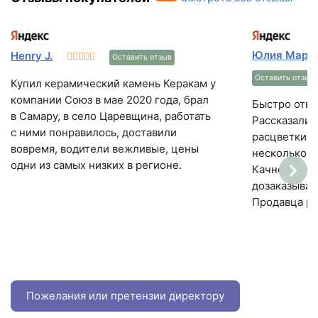
Юлия Март
Henry J.
Оставить отзыв
Оставить отзыв
Купил керамический камень Керакам у
компании Союз в мае 2020 года, брал
Быстро отве
в Самару, в село Царевщина, работать
Рассказали, 
с ними понравилось, доставили
расцветки. 
вовремя, водители вежливые, цены
несколько п
одни из самых низких в регионе.
Качнство ки
дозаказыват
Продавца р
Пожелания или претензии директору