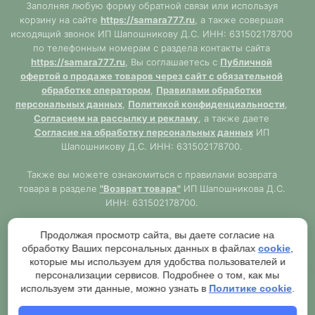
Заполняя любую форму обратной связи или используя
корзину на сайте
https://samara777.ru
, а также совершая
исходящий звонок ИП Шапошникову Д.С. ИНН: 631502178700
по телефонным номерам с раздела контакты сайта
https://samara777.ru
, Вы соглашаетесь с
Публичной
офертой о продаже товаров через сайт с обязательной
обработке оператором
,
Правилами обработки
персональных данных
,
Политикой конфиденциальности
,
Согласием на рассылку и рекламу
, а также даете
Согласие на обработку персональных данных
ИП
Шапошникову Д.С. ИНН: 631502178700.
Также вы можете ознакомиться с правилами возврата
товара в разделе
"Возврат товара"
ИП Шапошникова Д.С.
ИНН: 631502178700.
Сайт
https://samara777.ru
не является публичной офертой,
Продолжая просмотр сайта, вы даете согласие на
ВСЯ информация размещена в ознакомительных целях.
обработку Ваших персональных данных в файлах
cookie
,
Согласно правилам описанным в разделе
"Публичная
которые мы используем для удобства пользователей и
оферта"
публичная оферта используется только при
персонализации сервисов. Подробнее о том, как мы
обязательном оформлении заказа через Оператора сайта
используем эти данные, можно узнать в
Политике cookie
.
https://samara777.ru
с последующей выдачей кассового