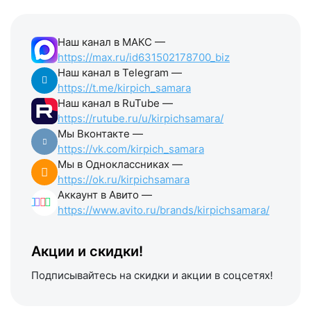
Наш канал в МАКС —
https://max.ru/id631502178700_biz
Наш канал в Telegram —
https://t.me/kirpich_samara
Наш канал в RuTube —
https://rutube.ru/u/kirpichsamara/
Мы Вконтакте —
https://vk.com/kirpich_samara
Мы в Одноклассниках —
https://ok.ru/kirpichsamara
Аккаунт в Авито —
https://www.avito.ru/brands/kirpichsamara/
Акции и скидки!
Подписывайтесь на скидки и акции в соцсетях!