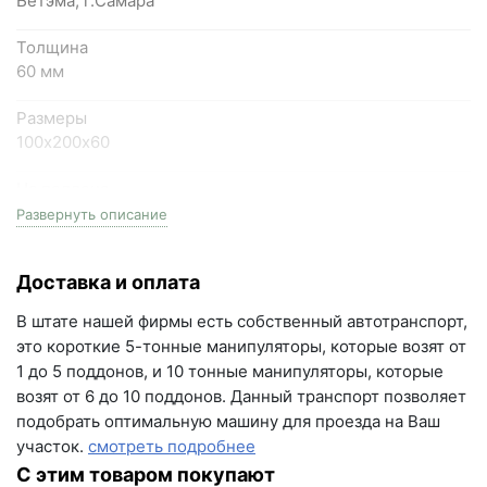
Бетэма, г.Самара
+7 (846) 215-18-18
+7 (993) 993-77-44
Толщина
60 мм
Написать в МАКС
Размеры
100х200х60
Написать в Telegram
На поддоне
Написать на почту
13.2 м2
Развернуть описание
г.Самара, ул. Садовая, дом 199, помещение Н8
Цвет
(вывеска "Мир кирпича")
Доставка и оплата
светло-коричневый
пн-пт с 9:00 до 18:00
В штате нашей фирмы есть собственный автотранспорт,
+7 (846) 215-16-16
Серия
это короткие 5-тонные манипуляторы, которые возят от
Элайн
+7 (993) 993-77-22
1 до 5 поддонов, и 10 тонные манипуляторы, которые
возят от 6 до 10 поддонов. Данный транспорт позволяет
Вес поддона
Написать в МАКС
подобрать оптимальную машину для проезда на Ваш
2000 кг
участок.
смотреть подробнее
Написать в Telegram
Морозостойкость
С этим товаром покупают