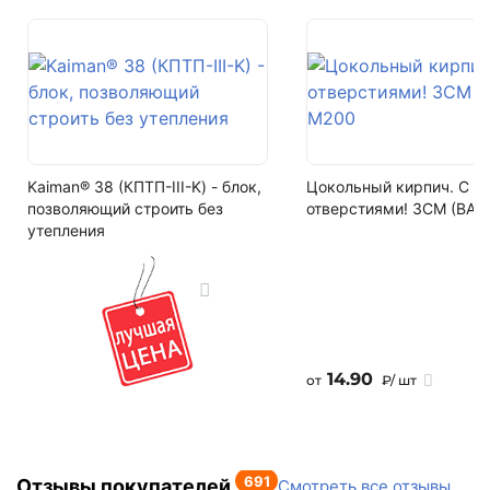
F200
Написать на почту
Водопоглощение
не более 6%
Залог за поддоны
Поддон залоговый, 1 штука стоит - 690 рублей
Kaiman® 38 (КПТП-III-K) - блок,
Цокольный кирпич. С
Кол-во поддонов в машине
позволяющий строить без
отверстиями! ЗСМ (ВАЗ
10
утепления
Кол-во в машине
132 м2
14.90
от
₽/ шт
691
Отзывы покупателей
Смотреть все отзывы