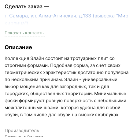
Сделать заказ —
г. Самара, ул. Алма-Атинская, д.133 (вывеска "Мир
кирпича")
пн-пт с 9:00 до 18:00, сб с 10:00 до 16:00
Показать контакты
+7 (846) 215-17-17
Описание
+7 (993) 993-77-33
Коллекция Элайн состоит из тротуарных плит со
Написать в МАКС
строгими формами. Подобная форма, за счет своих
геометрических характеристик достаточно популярна
Написать в Telegram
по нескольким причинам. Элайн - универсальный
выбор мощения как для загородных, так и для
Написать на почту
городских, общественных территорий. Минимальные
фаски формируют ровную поверхность с небольшими
Самарская область, Волжский район, село
межплиточными швами, которая удобна для любой
Преображенка, улица Ленинская, 75 (вывеска "Мир
обуви, в том числе для обуви на высоких каблуках
кирпича")
пн-пт с 9:00 до 18:00, сб с 10:00 до 16:00
Производитель