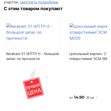
участок.
смотреть подробнее
Написать в Telegram
Морозостойкость
С этим товаром покупают
F200
Написать на почту
Водопоглощение
не более 6%
Залог за поддоны
Поддон залоговый, 1 штука стоит - 690 рублей
Kerakam 51 (КПТП-I) - большой
Цокольный кирпич. С
Артикул
запас по прочности
отверстиями! ЗСМ (ВАЗ
М13Б
Кол-во поддонов в машине
10
Кол-во в машине
132 м2
14.90
от
₽/ шт