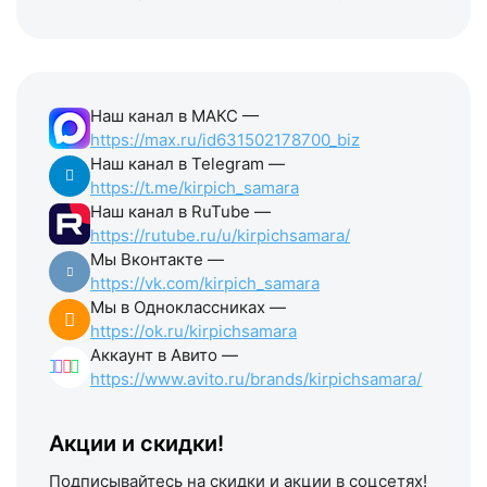
Наш канал в МАКС —
https://max.ru/id631502178700_biz
Наш канал в Telegram —
https://t.me/kirpich_samara
Наш канал в RuTube —
https://rutube.ru/u/kirpichsamara/
Мы Вконтакте —
https://vk.com/kirpich_samara
Мы в Одноклассниках —
https://ok.ru/kirpichsamara
Аккаунт в Авито —
https://www.avito.ru/brands/kirpichsamara/
Акции и скидки!
Подписывайтесь на скидки и акции в соцсетях!