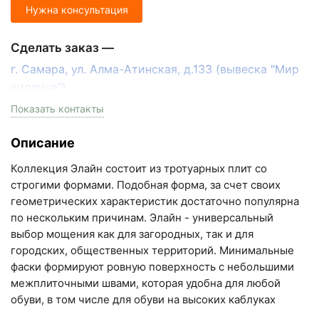
Нужна консультация
Сделать заказ —
г. Самара, ул. Алма-Атинская, д.133 (вывеска "Мир
кирпича")
пн-пт с 9:00 до 18:00, сб с 10:00 до 16:00
Показать контакты
+7 (846) 215-17-17
Описание
+7 (993) 993-77-33
Коллекция Элайн состоит из тротуарных плит со
Написать в МАКС
строгими формами. Подобная форма, за счет своих
геометрических характеристик достаточно популярна
Написать в Telegram
по нескольким причинам. Элайн - универсальный
выбор мощения как для загородных, так и для
Написать на почту
городских, общественных территорий. Минимальные
фаски формируют ровную поверхность с небольшими
Самарская область, Волжский район, село
межплиточными швами, которая удобна для любой
Преображенка, улица Ленинская, 75 (вывеска "Мир
обуви, в том числе для обуви на высоких каблуках
кирпича")