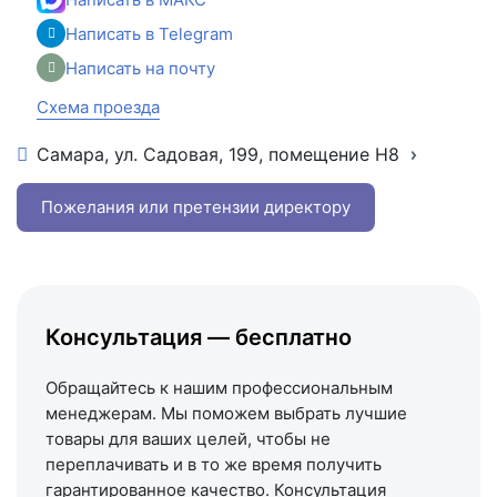
Написать в Telegram
Написать на почту
Схема проезда
Самара, ул. Садовая, 199, помещение Н8
+7 (846) 215-16-16
+7 (993) 993-77-22
Пожелания или претензии директору
Написать в МАКС
Написать в Telegram
Написать на почту
Консультация — бесплатно
Схема проезда
Обращайтесь к нашим профессиональным
менеджерам. Мы поможем выбрать лучшие
товары для ваших целей, чтобы не
переплачивать и в то же время получить
гарантированное качество. Консультация