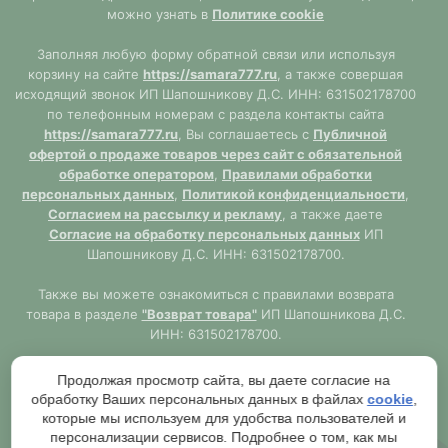
можно узнать в
Политике cookie
Заполняя любую форму обратной связи или используя
корзину на сайте
https://samara777.ru
, а также совершая
исходящий звонок ИП Шапошникову Д.С. ИНН: 631502178700
по телефонным номерам с раздела контакты сайта
https://samara777.ru
, Вы соглашаетесь с
Публичной
офертой о продаже товаров через сайт с обязательной
обработке оператором
,
Правилами обработки
персональных данных
,
Политикой конфиденциальности
,
Согласием на рассылку и рекламу
, а также даете
Согласие на обработку персональных данных
ИП
Шапошникову Д.С. ИНН: 631502178700.
Также вы можете ознакомиться с правилами возврата
товара в разделе
"Возврат товара"
ИП Шапошникова Д.С.
ИНН: 631502178700.
Сайт
https://samara777.ru
не является публичной офертой,
Продолжая просмотр сайта, вы даете согласие на
ВСЯ информация размещена в ознакомительных целях.
обработку Ваших персональных данных в файлах
cookie
,
Согласно правилам описанным в разделе
"Публичная
которые мы используем для удобства пользователей и
оферта"
публичная оферта используется только при
персонализации сервисов. Подробнее о том, как мы