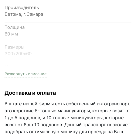
пн-пт с 9:00 до 18:00, сб с 10:00 до 16:00
Производитель
Бетэма, г.Самара
+7 (846) 215-18-18
+7 (993) 993-77-44
Толщина
60 мм
Написать в МАКС
Размеры
300х200х60
Написать в Telegram
На поддоне
Написать на почту
13.2 м2
Развернуть описание
г.Самара, ул. Садовая, дом 199, помещение Н8
Цвет
(вывеска "Мир кирпича")
Доставка и оплата
светло-серый
пн-пт с 9:00 до 18:00
В штате нашей фирмы есть собственный автотранспорт,
+7 (846) 215-16-16
Серия
это короткие 5-тонные манипуляторы, которые возят от
Элайн
+7 (993) 993-77-22
1 до 5 поддонов, и 10 тонные манипуляторы, которые
возят от 6 до 10 поддонов. Данный транспорт позволяет
Вес поддона
Написать в МАКС
подобрать оптимальную машину для проезда на Ваш
1949 кг