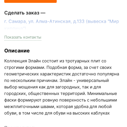
Сделать заказ —
г. Самара, ул. Алма-Атинская, д.133 (вывеска "Мир
кирпича")
пн-пт с 9:00 до 18:00, сб с 10:00 до 16:00
Показать контакты
+7 (846) 215-17-17
Описание
+7 (993) 993-77-33
Коллекция Элайн состоит из тротуарных плит со
Написать в МАКС
строгими формами. Подобная форма, за счет своих
геометрических характеристик достаточно популярна
Написать в Telegram
по нескольким причинам. Элайн - универсальный
выбор мощения как для загородных, так и для
Написать на почту
городских, общественных территорий. Минимальные
фаски формируют ровную поверхность с небольшими
Самарская область, Волжский район, село
межплиточными швами, которая удобна для любой
Преображенка, улица Ленинская, 75 (вывеска "Мир
обуви, в том числе для обуви на высоких каблуках
кирпича")
пн-пт с 9:00 до 18:00, сб с 10:00 до 16:00