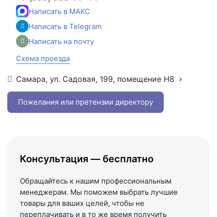
Написать в МАКС
Написать в Telegram
Написать на почту
Схема проезда
Самара, ул. Садовая, 199, помещение Н8
+7 (846) 215-16-16
+7 (993) 993-77-22
Пожелания или претензии директору
Написать в МАКС
Написать в Telegram
Написать на почту
Консультация — бесплатно
Схема проезда
Обращайтесь к нашим профессиональным
менеджерам. Мы поможем выбрать лучшие
товары для ваших целей, чтобы не
переплачивать и в то же время получить