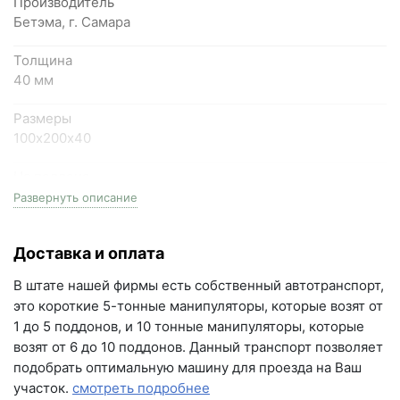
Производитель
Бетэма, г. Самара
+7 (846) 215-18-18
+7 (993) 993-77-44
Толщина
40 мм
Написать в МАКС
Размеры
100х200х40
Написать в Telegram
На поддоне
Написать на почту
19.2 м2
Развернуть описание
г.Самара, ул. Садовая, дом 199, помещение Н8
Цвет
(вывеска "Мир кирпича")
Доставка и оплата
color mix Бело-бежево-черный
пн-пт с 9:00 до 18:00
В штате нашей фирмы есть собственный автотранспорт,
+7 (846) 215-16-16
Серия
это короткие 5-тонные манипуляторы, которые возят от
Элайн
+7 (993) 993-77-22
1 до 5 поддонов, и 10 тонные манипуляторы, которые
возят от 6 до 10 поддонов. Данный транспорт позволяет
Вес поддона
Написать в МАКС
подобрать оптимальную машину для проезда на Ваш
1911.20 кг
участок.
смотреть подробнее