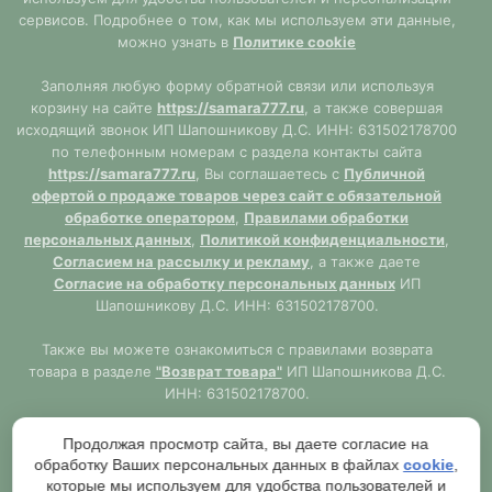
сервисов. Подробнее о том, как мы используем эти данные,
можно узнать в
Политике cookie
Заполняя любую форму обратной связи или используя
корзину на сайте
https://samara777.ru
, а также совершая
исходящий звонок ИП Шапошникову Д.С. ИНН: 631502178700
по телефонным номерам с раздела контакты сайта
https://samara777.ru
, Вы соглашаетесь с
Публичной
офертой о продаже товаров через сайт с обязательной
обработке оператором
,
Правилами обработки
персональных данных
,
Политикой конфиденциальности
,
Согласием на рассылку и рекламу
, а также даете
Согласие на обработку персональных данных
ИП
Шапошникову Д.С. ИНН: 631502178700.
Также вы можете ознакомиться с правилами возврата
товара в разделе
"Возврат товара"
ИП Шапошникова Д.С.
ИНН: 631502178700.
Сайт
https://samara777.ru
не является публичной офертой,
Продолжая просмотр сайта, вы даете согласие на
ВСЯ информация размещена в ознакомительных целях.
обработку Ваших персональных данных в файлах
cookie
,
Согласно правилам описанным в разделе
"Публичная
которые мы используем для удобства пользователей и