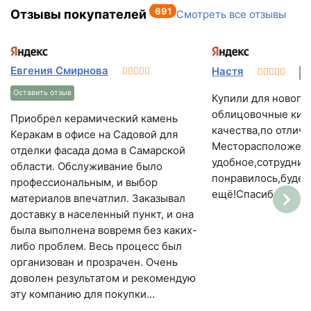
691
Отзывы покупателей
Смотреть все отзывы
Евгения Смирнова
Настя
Ос
Оставить отзыв
Купили для нового
облицовочные кир
Приобрел керамический камень
качества,по отличн
Керакам в офисе на Садовой для
Месторасположени
отделки фасада дома в Самарской
удобное,сотрудник
области. Обслуживание было
понравилось,будем
профессиональным, и выбор
ещё!Спасибо!
материалов впечатлил. Заказывал
доставку в населенный пункт, и она
была выполнена вовремя без каких-
либо проблем. Весь процесс был
организован и прозрачен. Очень
доволен результатом и рекомендую
эту компанию для покупки
строительных материалов