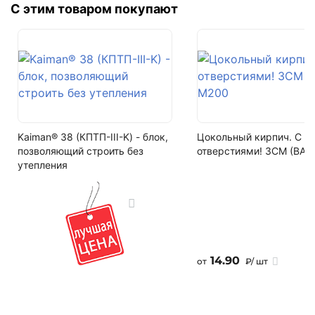
Написать в Telegram
Морозостойкость
С этим товаром покупают
F200
Написать на почту
Водопоглощение
не более 6%
Артикул
К14ББС
Kaiman® 38 (КПТП-III-K) - блок,
Цокольный кирпич. С
Залог за поддоны
позволяющий строить без
отверстиями! ЗСМ (ВАЗ
Поддон залоговый, 1 штука стоит - 690 рублей
утепления
Кол-во поддонов в машине
10
Кол-во в машине
192 м2
14.90
от
₽/ шт