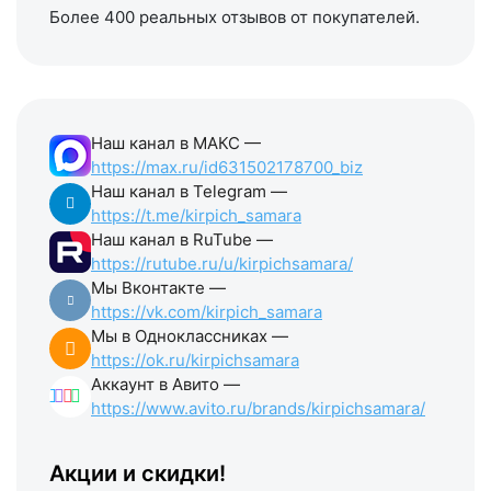
Более 400 реальных отзывов от покупателей.
Наш канал в МАКС —
https://max.ru/id631502178700_biz
Наш канал в Telegram —
https://t.me/kirpich_samara
Наш канал в RuTube —
https://rutube.ru/u/kirpichsamara/
Мы Вконтакте —
https://vk.com/kirpich_samara
Мы в Одноклассниках —
https://ok.ru/kirpichsamara
Аккаунт в Авито —
https://www.avito.ru/brands/kirpichsamara/
Акции и скидки!