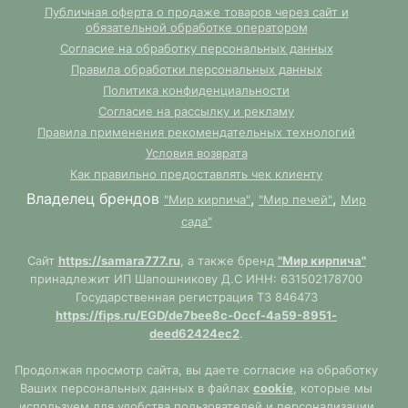
Публичная оферта о продаже товаров через сайт и
обязательной обработке оператором
Согласие на обработку персональных данных
Правила обработки персональных данных
Политика конфиденциальности
Согласие на рассылку и рекламу
Правила применения рекомендательных технологий
Условия возврата
Как правильно предоставлять чек клиенту
Владелец брендов
,
,
"Мир кирпича"
"Мир печей"
Мир
сада"
Сайт
https://samara777.ru
, а также бренд
"Мир кирпича"
принадлежит ИП Шапошникову Д.С ИНН: 631502178700
Государственная регистрация ТЗ 846473
https://fips.ru/EGD/de7bee8c-0ccf-4a59-8951-
deed62424ec2
.
Продолжая просмотр сайта, вы даете согласие на обработку
Ваших персональных данных в файлах
cookie
, которые мы
используем для удобства пользователей и персонализации