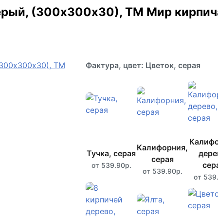
ерый, (300х300х30), ТМ Мир кирпич
Фактура, цвет: Цветок, серая
Калиф
Калифорния,
Тучка, серая
дере
серая
сер
от 539.90р.
от 539.90р.
от 539