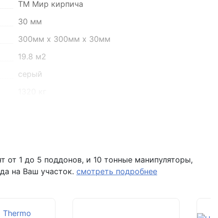
ТМ Мир кирпича
он, село Преображенка, улица Ленинская, 75
30 мм
300мм х 300мм х 30мм
о 16:00
19.8 м2
серый
1320 кг
11 шт
Поддон залоговый, 1 штука стоит - 390 рублей
10
 от 1 до 5 поддонов, и 10 тонные манипуляторы,
198 м2
 помещение Н8 (вывеска "Мир кирпича")
да на Ваш участок.
смотреть подробнее