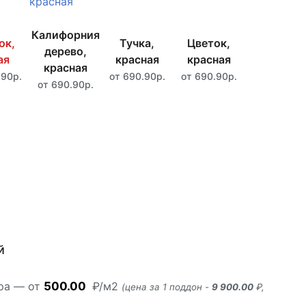
Калифорния
ок,
Тучка,
Цветок,
дерево,
ая
красная
красная
красная
.90р.
от 690.90р.
от 690.90р.
от 690.90р.
й
ара — от
500.00
₽/м2
(цена за 1 поддон -
9 900.00
₽,