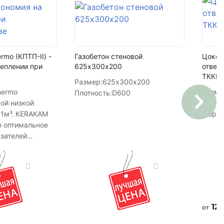
rmo (КПТП-II) -
Газобетон стеновой
Цокол
теплении при
625х300х200
отвер
ТККМ
Размер:
625х300х200
hermo
Разме
Плотность:
D600
ой низкой
Марка
 1м³. КЕRАКАМ
Мороз
о оптимальное
азателей
сти и прочности.
ый, чем
о немного
му в прочности,
аточно для
сущих стен
12.
от
 этажей.