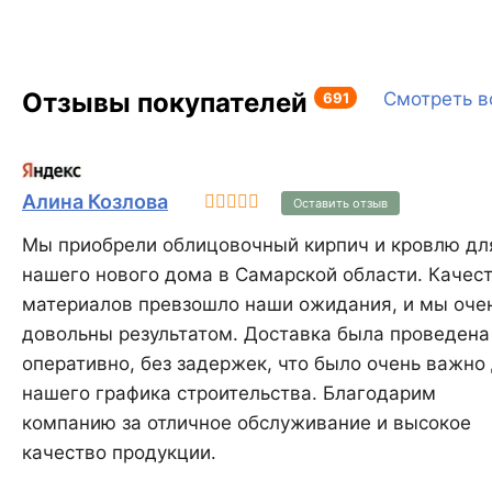
использованием этого блока,
стены достаточно просто
оштукатурить или использовать
Отзывы покупателей
любую другую облицовочную
691
Смотреть в
систему, избегая
дополнительных затрат на
систему утепления KAIMAN®
38 не имеет аналогов в России.
Алина Козлова
Оставить отзыв
Мы приобрели облицовочный кирпич и кровлю дл
нашего нового дома в Самарской области. Качес
материалов превзошло наши ожидания, и мы оче
довольны результатом. Доставка была проведена
оперативно, без задержек, что было очень важно
нашего графика строительства. Благодарим
компанию за отличное обслуживание и высокое
качество продукции.