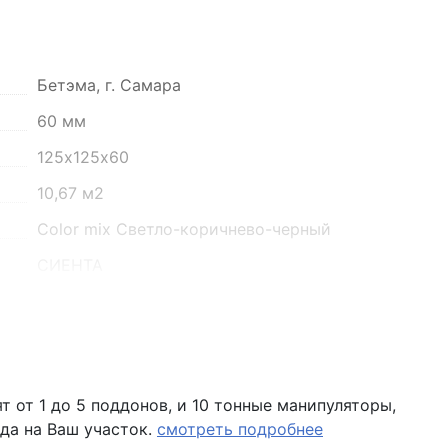
Бетэма, г. Самара
60 мм
125х125х60
10,67 м2
Color mix Светло-коричнево-черный
СИЕНТА
1681,44 кг
не более 6%
К8БС
 от 1 до 5 поддонов, и 10 тонные манипуляторы,
Поддон залоговый, 1 штука стоит - 690 рублей
да на Ваш участок.
смотреть подробнее
12