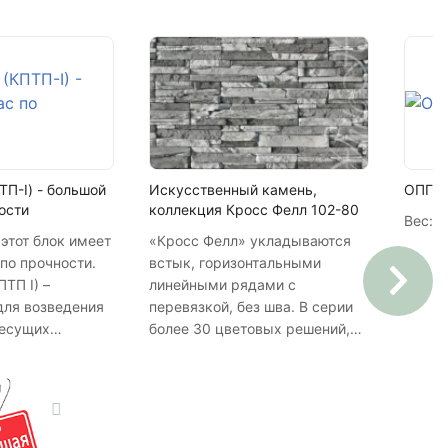
128.04 м2
ТП-I) - большой
Искусственный камень,
ОПГС 
ости
коллекция Кросс Фелл 102-80
Вес:
30
этот блок имеет
«Кросс Фелл» укладываются
по прочности.
встык, горизонтальными
ТП I) –
линейными рядами с
для возведения
перевязкой, без шва. В серии
несущих
более 30 цветовых решений,
, толщиной 51
что позволяет использовать
 9 этажей без
весь арсенал его
противление
декоративных свойств в
стен из этого
дизайне фасадов и интерьеров.
т современным
Возможно изготовление камня