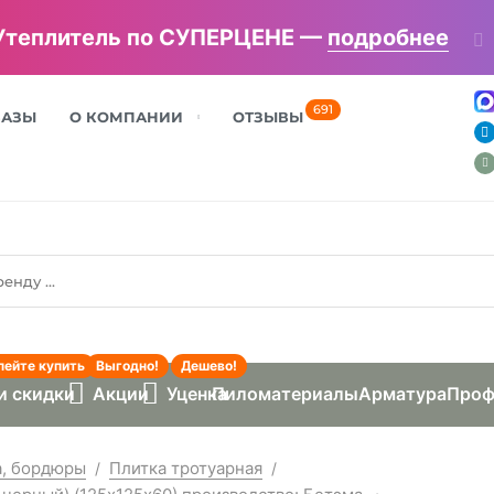
Утеплитель по СУПЕРЦЕНЕ —
подробнее
691
БАЗЫ
О КОМПАНИИ
ОТЗЫВЫ
пейте купить
Выгодно!
Дешево!
и скидки
Акции
Уценка
Пиломатериалы
Арматура
Проф
а, бордюры
Плитка тротуарная
/
/