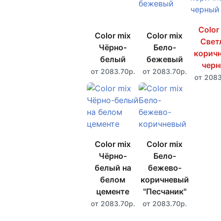
Color
Color mix
Color mix
Свет
Чёрно-
Бело-
коричн
белый
бежевый
чер
от 2083.70р.
от 2083.70р.
от 2083
Color mix
Color mix
Чёрно-
Бело-
белый на
бежево-
белом
коричневый
цементе
"Песчаник"
от 2083.70р.
от 2083.70р.