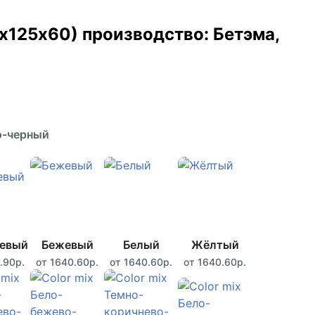
х125х60) производство: Бетэма,
о-черный
невый
Бежевый
Белый
Жёлтый
.90р.
от 1640.60р.
от 1640.60р.
от 1640.60р.