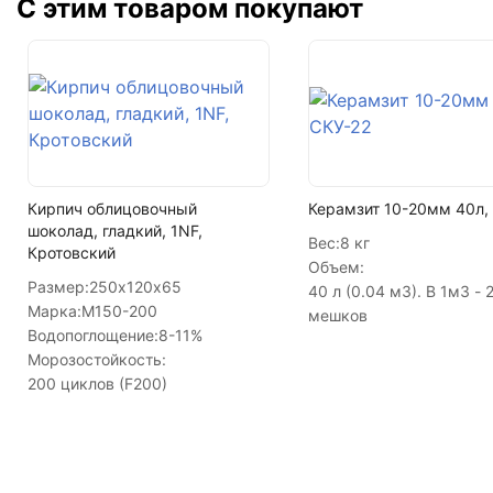
С этим товаром покупают
Кол-во в машине
Кирпич облицовочный
Керамзит 10-20мм 40л,
шоколад, гладкий, 1NF,
Вес:
8 кг
Кротовский
Объем:
Размер:
250х120х65
40 л (0.04 м3). В 1м3 - 
Марка:
М150-200
мешков
Водопоглощение:
8-11%
Морозостойкость:
200 циклов (F200)