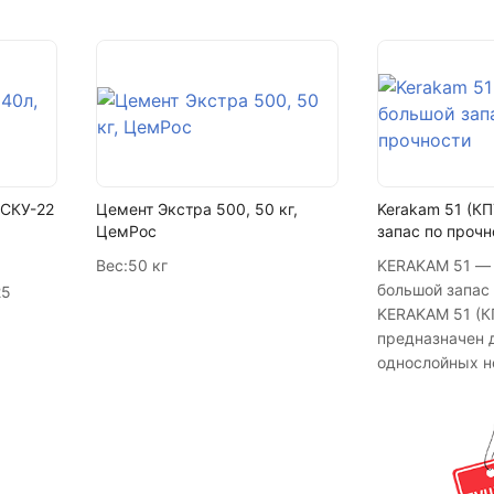
 СКУ-22
Цемент Экстра 500, 50 кг,
Kerakam 51 (КП
ЦемРос
запас по прочн
Вес:
50 кг
KERAKAM 51 — 
большой запас 
25
KERAKAM 51 (КП
предназначен 
однослойных 
наружных стен
см, высотой до
утепления. Со
теплопередаче 
камня отвечае