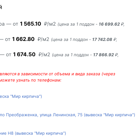
й
ара — от
1 565.10
₽/м2
(цена за 1 поддон -
16 699.62
₽,
 — от
1 662.80
₽/м2
(цена за 1 поддон -
17 742.08
₽,
 — от
1 674.50
₽/м2
(цена за 1 поддон -
17 866.92
₽,
ляются в зависимости от объема и вида заказа (через
 можете узнать по телефонам:
веска "Мир кирпича")
ло Преображенка, улица Ленинская, 75 (вывеска "Мир кирпича")
ние Н8 (вывеска "Мир кирпича")