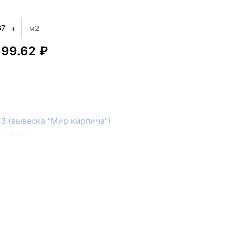
+
м2
699.62 ₽
133 (вывеска "Мир кирпича")
о 16:00