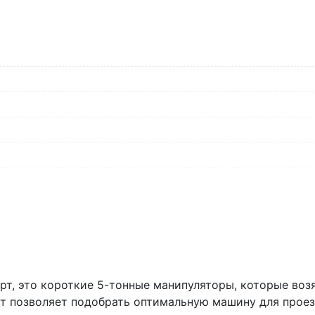
+7 (846) 215-16-16
+7 (993) 993-77-22
Написать в МАКС
Написать в Telegram
Написать на почту
т, это короткие 5-тонные манипуляторы, которые возят
рт позволяет подобрать оптимальную машину для проез