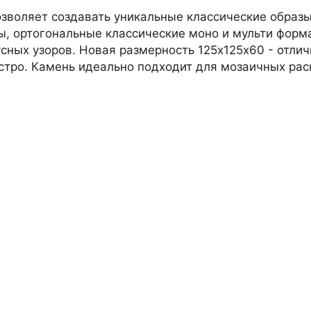
Написать на почту
зволяет создавать уникальные классические образ
, ортогональные классические моно и мульти форм
сных узоров. Новая размерность 125х125х60 - отлич
Самарская область, Волжский рай
стро. Камень идеально подходит для мозаичных рас
(вывеска "Мир кирпича")
пн-пт с 9:00 до 18:00, сб с 10:00 д
+7 (846) 215-18-18
+7 (993) 993-77-44
Написать в МАКС
Написать в Telegram
Написать на почту
г.Самара, ул. Садовая, дом 199,
пн-пт с 9:00 до 18:00