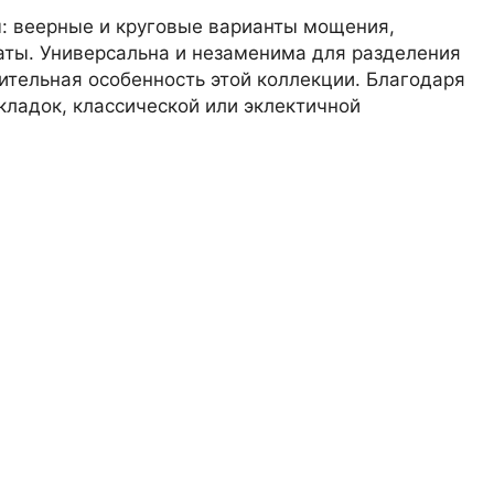
ы: веерные и круговые варианты мощения,
аты. Универсальна и незаменима для разделения
ительная особенность этой коллекции. Благодаря
он, село Преображенка, улица Ленинская, 75
кладок, классической или эклектичной
о 16:00
 помещение Н8 (вывеска "Мир кирпича")