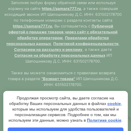
Заполняя любую форму обратной связи или используя
корзину на сайте
https://samara777.ru
, а также совершая
исходящий звонок ИП Шапошникову Д.С. ИНН: 631502178700
по телефонным номерам с раздела контакты сайта
https://samara777.ru
, Вы соглашаетесь с
Публичной
офертой о продаже товаров через сайт с обязательной
обработке оператором
,
Правилами обработки
персональных данных
,
Политикой конфиденциальности
,
Согласием на рассылку и рекламу
, а также даете
Согласие на обработку персональных данных
ИП
Шапошникову Д.С. ИНН: 631502178700.
Также вы можете ознакомиться с правилами возврата
товара в разделе
"Возврат товара"
ИП Шапошникова Д.С.
ИНН: 631502178700.
Сайт
https://samara777.ru
не является публичной офертой,
Продолжая просмотр сайта, вы даете согласие на
ВСЯ информация размещена в ознакомительных целях.
обработку Ваших персональных данных в файлах
cookie
,
Согласно правилам описанным в разделе
"Публичная
которые мы используем для удобства пользователей и
оферта"
публичная оферта используется только при
персонализации сервисов. Подробнее о том, как мы
обязательном оформлении заказа через Оператора сайта
используем эти данные, можно узнать в
Политике cookie
.
https://samara777.ru
с последующей выдачей кассового