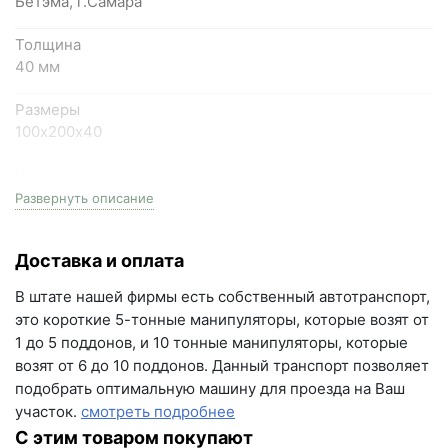
Бетэма, г.Самара
+7 (846) 215-18-18
+7 (993) 993-77-44
Толщина
40 мм
Написать в МАКС
Размеры
100х200х40
Написать в Telegram
На поддоне
Написать на почту
19.20 м2
Развернуть описание
г.Самара, ул. Садовая, дом 199, помещение Н8
Цвет
(вывеска "Мир кирпича")
Доставка и оплата
светло-серый
пн-пт с 9:00 до 18:00
В штате нашей фирмы есть собственный автотранспорт,
+7 (846) 215-16-16
Серия
это короткие 5-тонные манипуляторы, которые возят от
Элайн
+7 (993) 993-77-22
1 до 5 поддонов, и 10 тонные манипуляторы, которые
возят от 6 до 10 поддонов. Данный транспорт позволяет
Вес поддона
Написать в МАКС
подобрать оптимальную машину для проезда на Ваш
1911.20 кг
участок.
смотреть подробнее
Написать в Telegram
Морозостойкость
С этим товаром покупают