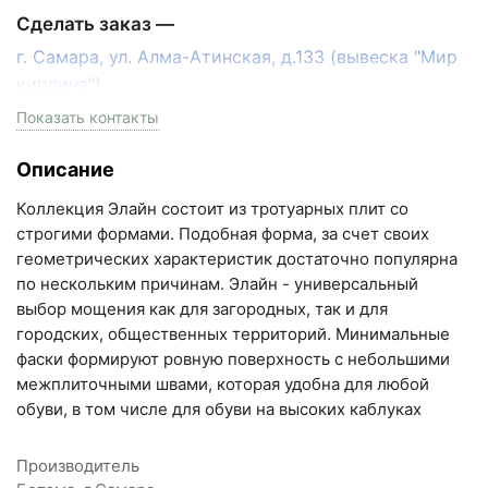
Сделать заказ —
г. Самара, ул. Алма-Атинская, д.133 (вывеска "Мир
кирпича")
пн-пт с 9:00 до 18:00, сб с 10:00 до 16:00
Показать контакты
+7 (846) 215-17-17
Описание
+7 (993) 993-77-33
Коллекция Элайн состоит из тротуарных плит со
Написать в МАКС
строгими формами. Подобная форма, за счет своих
геометрических характеристик достаточно популярна
Написать в Telegram
по нескольким причинам. Элайн - универсальный
выбор мощения как для загородных, так и для
Написать на почту
городских, общественных территорий. Минимальные
фаски формируют ровную поверхность с небольшими
Самарская область, Волжский район, село
межплиточными швами, которая удобна для любой
Преображенка, улица Ленинская, 75 (вывеска "Мир
обуви, в том числе для обуви на высоких каблуках
кирпича")
пн-пт с 9:00 до 18:00, сб с 10:00 до 16:00
Производитель