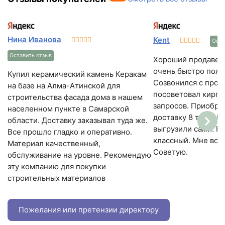
Нина Иванова
Kent
Оста
Оставить отзыв
Хороший продавец.
очень быстро полу
Купил керамический камень Керакам
Созвонился с прод
на базе на Алма-Атинской для
посоветовал кирпи
строительства фасада дома в нашем
запросов. Приобрел
населенном пункте в Самарской
доставку 8 тонн. П
области. Доставку заказывал туда же.
выгрузили сами. К
Все прошло гладко и оперативно.
классный. Мне все
Материал качественный,
Советую.
обслуживание на уровне. Рекомендую
эту компанию для покупки
строительных материалов
Пожелания или претензии директору