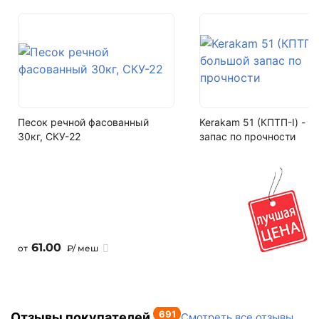
F200
Написать на почту
Водопоглощение
не более 6%
Артикул
М13Б
Песок речной фасованный
Kerakam 51 (КПТП-I) - 
Залог за поддоны
30кг, СКУ-22
запас по прочности
Поддон залоговый, 1 штука стоит - 690 рублей
Кол-во поддонов в машине
10
Кол-во в машине
192 м2
61.00
от
₽/ меш
691
Отзывы покупателей
Смотреть все отзывы