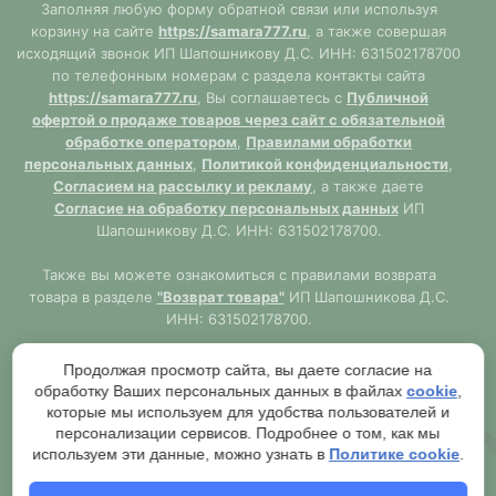
Заполняя любую форму обратной связи или используя
корзину на сайте
https://samara777.ru
, а также совершая
исходящий звонок ИП Шапошникову Д.С. ИНН: 631502178700
по телефонным номерам с раздела контакты сайта
https://samara777.ru
, Вы соглашаетесь с
Публичной
офертой о продаже товаров через сайт с обязательной
обработке оператором
,
Правилами обработки
персональных данных
,
Политикой конфиденциальности
,
Согласием на рассылку и рекламу
, а также даете
Согласие на обработку персональных данных
ИП
Шапошникову Д.С. ИНН: 631502178700.
Также вы можете ознакомиться с правилами возврата
товара в разделе
"Возврат товара"
ИП Шапошникова Д.С.
ИНН: 631502178700.
Сайт
https://samara777.ru
не является публичной офертой,
Продолжая просмотр сайта, вы даете согласие на
ВСЯ информация размещена в ознакомительных целях.
обработку Ваших персональных данных в файлах
cookie
,
Согласно правилам описанным в разделе
"Публичная
которые мы используем для удобства пользователей и
оферта"
публичная оферта используется только при
персонализации сервисов. Подробнее о том, как мы
обязательном оформлении заказа через Оператора сайта
используем эти данные, можно узнать в
Политике cookie
.
https://samara777.ru
с последующей выдачей кассового