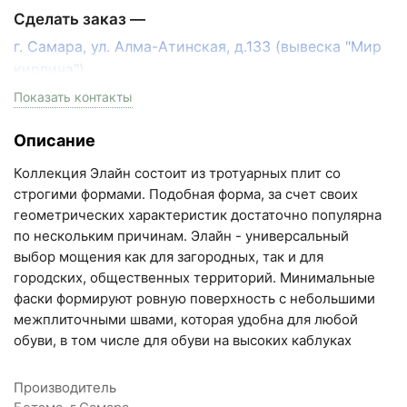
Сделать заказ —
г. Самара, ул. Алма-Атинская, д.133 (вывеска "Мир
кирпича")
пн-пт с 9:00 до 18:00, сб с 10:00 до 16:00
Показать контакты
+7 (846) 215-17-17
Описание
+7 (993) 993-77-33
Коллекция Элайн состоит из тротуарных плит со
Написать в МАКС
строгими формами. Подобная форма, за счет своих
геометрических характеристик достаточно популярна
Написать в Telegram
по нескольким причинам. Элайн - универсальный
выбор мощения как для загородных, так и для
Написать на почту
городских, общественных территорий. Минимальные
фаски формируют ровную поверхность с небольшими
Самарская область, Волжский район, село
межплиточными швами, которая удобна для любой
Преображенка, улица Ленинская, 75 (вывеска "Мир
обуви, в том числе для обуви на высоких каблуках
кирпича")
пн-пт с 9:00 до 18:00, сб с 10:00 до 16:00
Производитель