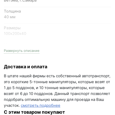
Бетэма, г.Самара
+7 (846) 215-18-18
+7 (993) 993-77-44
Толщина
40 мм
Написать в МАКС
Размеры
100х200х40
Написать в Telegram
На поддоне
Написать на почту
19.20 м2
Развернуть описание
г.Самара, ул. Садовая, дом 199, помещение Н8
Цвет
(вывеска "Мир кирпича")
Доставка и оплата
белый
пн-пт с 9:00 до 18:00
В штате нашей фирмы есть собственный автотранспорт,
+7 (846) 215-16-16
Серия
это короткие 5-тонные манипуляторы, которые возят от
Элайн
+7 (993) 993-77-22
1 до 5 поддонов, и 10 тонные манипуляторы, которые
возят от 6 до 10 поддонов. Данный транспорт позволяет
Вес поддона
Написать в МАКС
подобрать оптимальную машину для проезда на Ваш
1911.20 кг
участок.
смотреть подробнее
Написать в Telegram
Морозостойкость
С этим товаром покупают