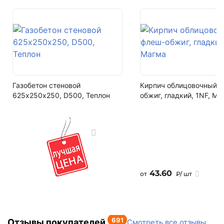
F200
Написать на почту
Водопоглощение
не более 6%
Залог за поддоны
Поддон залоговый, 1 штука стоит - 690 рублей
Газобетон стеновой
Кирпич облицовочный 
Кол-во поддонов в машине
625х250х250, D500, Теплон
обжиг, гладкий, 1NF, Ма
10
Кол-во в машине
192 м2
43.60
от
₽/ шт
691
Отзывы покупателей
Смотреть все отзывы