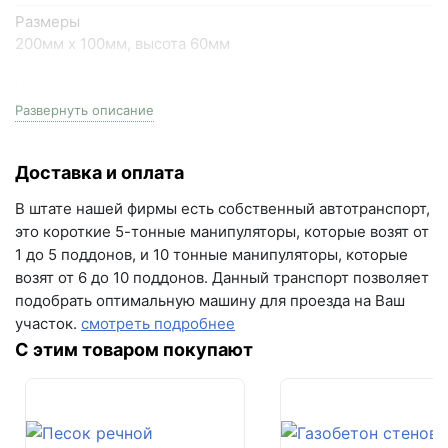
+7 (846) 215-18-18
Размеры
+7 (993) 993-77-44
200мм х 100мм, высота 60мм
На поддоне
Написать в МАКС
13.44 м2
Развернуть описание
Написать в Telegram
Цвет
Доставка и оплата
брауни
Написать на почту
В штате нашей фирмы есть собственный автотранспорт,
Серия
г.Самара, ул. Садовая, дом 199, помещение Н8
это короткие 5-тонные манипуляторы, которые возят от
Кирпичик
(вывеска "Мир кирпича")
1 до 5 поддонов, и 10 тонные манипуляторы, которые
возят от 6 до 10 поддонов. Данный транспорт позволяет
пн-пт с 9:00 до 18:00
Вес поддона
подобрать оптимальную машину для проезда на Ваш
2000 кг
+7 (846) 215-16-16
участок.
смотреть подробнее
+7 (993) 993-77-22
Залог за поддоны
С этим товаром покупают
Поддон залоговый, 1 штука стоит - 480 рублей
Написать в МАКС
Кол-во поддонов в машине
10
Написать в Telegram