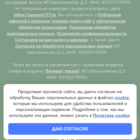
исходящий звонок ИП Шапошникову Д.С. ИНН: 631502178700
по телефонным номерам с раздела контакты сайта
https://samara777.ru
, Вы соглашаетесь с
Публичной
офертой о продаже товаров через сайт с обязательной
обработке оператором
,
Правилами обработки
персональных данных
,
Политикой конфиденциальности
,
Согласием на рассылку и рекламу
, а также даете
Согласие на обработку персональных данных
ИП
Шапошникову Д.С. ИНН: 631502178700.
Также вы можете ознакомиться с правилами возврата
товара в разделе
"Возврат товара"
ИП Шапошникова Д.С.
ИНН: 631502178700.
Сайт
https://samara777.ru
не является публичной офертой,
Продолжая просмотр сайта, вы даете согласие на
ВСЯ информация размещена в ознакомительных целях.
обработку Ваших персональных данных в файлах
cookie
,
Согласно правилам описанным в разделе
"Публичная
которые мы используем для удобства пользователей и
оферта"
публичная оферта используется только при
персонализации сервисов. Подробнее о том, как мы
обязательном оформлении заказа через Оператора сайта
используем эти данные, можно узнать в
Политике cookie
.
https://samara777.ru
с последующей выдачей кассового
чека.
ДАЮ СОГЛАСИЕ