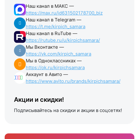
Наш канал в МАКС —
https://max.ru/id631502178700_biz
Наш канал в Telegram —
https://t.me/kirpich_samara
Наш канал в RuTube —
https://rutube.ru/u/kirpichsamara/
Мы Вконтакте —
https://vk.com/kirpich_samara
Мы в Одноклассниках —
https://ok.ru/kirpichsamara
Аккаунт в Авито —
https://www.avito.ru/brands/kirpichsamara/
Акции и скидки!
Подписывайтесь на скидки и акции в соцсетях!