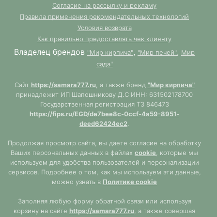
Согласие на рассылку и рекламу
Правила применения рекомендательных технологий
Условия возврата
Как правильно предоставлять чек клиенту
Владелец брендов
,
,
"Мир кирпича"
"Мир печей"
Мир
сада"
Сайт
https://samara777.ru
, а также бренд
"Мир кирпича"
принадлежит ИП Шапошникову Д.С ИНН: 631502178700
Государственная регистрация ТЗ 846473
https://fips.ru/EGD/de7bee8c-0ccf-4a59-8951-
deed62424ec2
.
Продолжая просмотр сайта, вы даете согласие на обработку
Ваших персональных данных в файлах
cookie
, которые мы
используем для удобства пользователей и персонализации
сервисов. Подробнее о том, как мы используем эти данные,
можно узнать в
Политике cookie
Заполняя любую форму обратной связи или используя
корзину на сайте
https://samara777.ru
, а также совершая