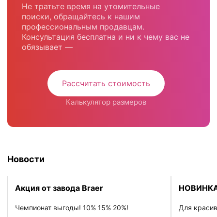
Не тратьте время на утомительные
поиски, обращайтесь к нашим
профессиональным продавцам.
Консультация бесплатна и ни к чему вас не
обязывает —
Рассчитать стоимость
Калькулятор размеров
Новости
Акция от завода Braer
НОВИНКА
Чемпионат выгоды! 10% 15% 20%!
Для красив