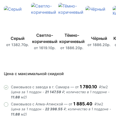
Светло-
Тёмно-
Серый
Чёрный
К
коричневый
коричневый
от 1382.70р.
от 1886.20р.
от 1619.10р.
от 1886.20р.
Цена с максимальной скидкой
1 780.10
Самовывоз с завода в г. Самара — от
₽/м2
(цена за 1 поддон -
21 147.59
₽, количество в 1 поддоне -
11.88
м2)
1 885.40
Самовывоз с Алма-Атинской — от
₽/м2
(цена за 1 поддон -
22 398.55
₽, количество в 1 поддоне -
11.88
м2)