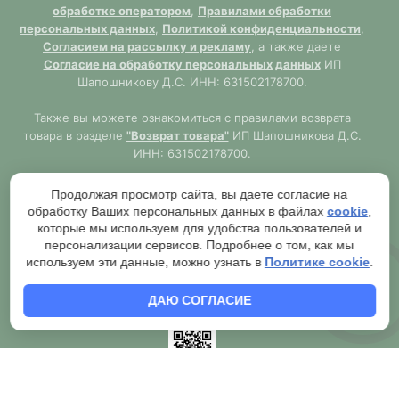
обработке оператором
,
Правилами обработки
персональных данных
,
Политикой конфиденциальности
,
Согласием на рассылку и рекламу
, а также даете
Согласие на обработку персональных данных
ИП
Шапошникову Д.С. ИНН: 631502178700.
Также вы можете ознакомиться с правилами возврата
товара в разделе
"Возврат товара"
ИП Шапошникова Д.С.
ИНН: 631502178700.
Сайт
https://samara777.ru
не является публичной офертой,
Продолжая просмотр сайта, вы даете согласие на
ВСЯ информация размещена в ознакомительных целях.
обработку Ваших персональных данных в файлах
cookie
,
Согласно правилам описанным в разделе
"Публичная
которые мы используем для удобства пользователей и
оферта"
публичная оферта используется только при
персонализации сервисов. Подробнее о том, как мы
обязательном оформлении заказа через Оператора сайта
используем эти данные, можно узнать в
Политике cookie
.
https://samara777.ru
с последующей выдачей кассового
чека.
ДАЮ СОГЛАСИЕ