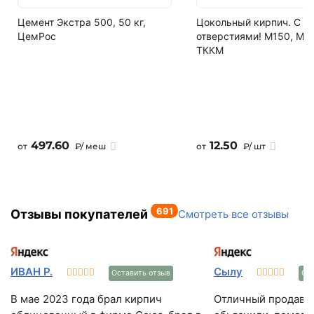
Написать в МАКС
10
Цемент Экстра 500, 50 кг,
Цокольный кирпич. С
ЦемРос
отверстиями! М150, М2
Написать в Telegram
Кол-во в машине
ТККМ
118.8 м2
Написать на почту
497.60
12.50
от
₽/ меш
от
₽/ шт
691
Отзывы покупателей
Смотреть все отзывы
ИВАН Р.
Сылу
Оставить отзыв
Ост
В мае 2023 года брал кирпич
Отличный продавец