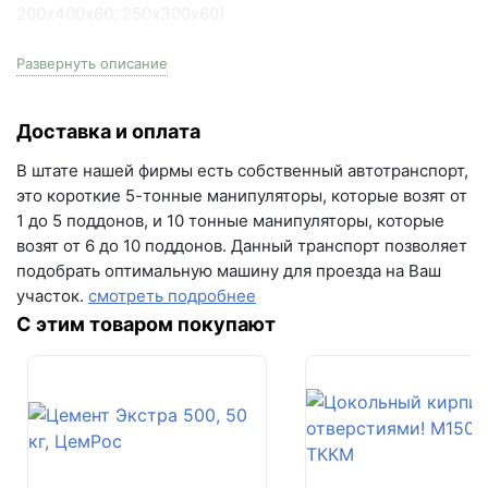
Преображенка, улица Ленинская, 75 (вывеска "Мир
200х400х60; 250х300х60)
кирпича")
пн-пт с 9:00 до 18:00, сб с 10:00 до 16:00
На поддоне
Развернуть описание
11.88 м2
+7 (846) 215-18-18
+7 (993) 993-77-44
Доставка и оплата
Цвет
К17БС Жёлто-коричнево-чёрный
В штате нашей фирмы есть собственный автотранспорт,
Написать в МАКС
это короткие 5-тонные манипуляторы, которые возят от
Серия
1 до 5 поддонов, и 10 тонные манипуляторы, которые
Турин
Написать в Telegram
возят от 6 до 10 поддонов. Данный транспорт позволяет
подобрать оптимальную машину для проезда на Ваш
Вес поддона
Написать на почту
участок.
смотреть подробнее
1900 кг
С этим товаром покупают
г.Самара, ул. Садовая, дом 199, помещение Н8
Водопоглощение
(вывеска "Мир кирпича")
не более 6%
пн-пт с 9:00 до 18:00
+7 (846) 215-16-16
Залог за поддоны
Поддон залоговый, 1 штука стоит - 690 рублей
+7 (993) 993-77-22
Кол-во поддонов в машине