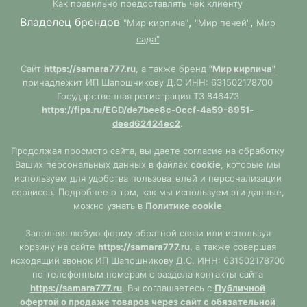
Как правильно предоставлять чек клиенту
Владелец брендов
,
,
"Мир кирпича"
"Мир печей"
Мир
сада"
Сайт
https://samara777.ru
, а также бренд
"Мир кирпича"
принадлежит ИП Шапошникову Д.С ИНН: 631502178700
Государственная регистрация ТЗ 846473
https://fips.ru/EGD/de7bee8c-0ccf-4a59-8951-
deed62424ec2
.
Продолжая просмотр сайта, вы даете согласие на обработку
Ваших персональных данных в файлах
cookie
, которые мы
используем для удобства пользователей и персонализации
сервисов. Подробнее о том, как мы используем эти данные,
можно узнать в
Политике cookie
Заполняя любую форму обратной связи или используя
корзину на сайте
https://samara777.ru
, а также совершая
исходящий звонок ИП Шапошникову Д.С. ИНН: 631502178700
по телефонным номерам с раздела контакты сайта
https://samara777.ru
, Вы соглашаетесь с
Публичной
офертой о продаже товаров через сайт с обязательной