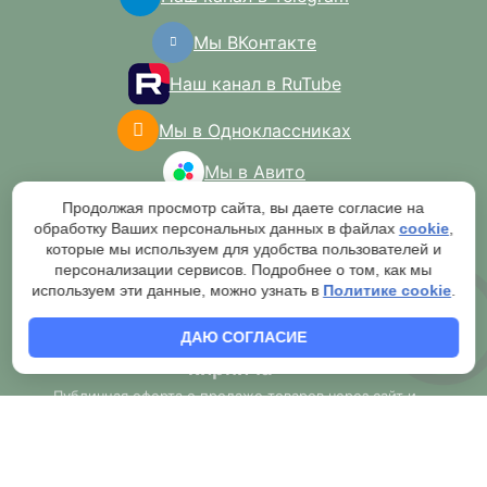
Мы ВКонтакте
Наш канал в RuTube
Мы в Одноклассниках
Мы в Авито
Продолжая просмотр сайта, вы даете согласие на
обработку Ваших персональных данных в файлах
cookie
,
которые мы используем для удобства пользователей и
персонализации сервисов. Подробнее о том, как мы
используем эти данные, можно узнать в
Политике cookie
.
2007-2026 © Торговая сеть "Мир
ДАЮ СОГЛАСИЕ
кирпича"
Публичная оферта о продаже товаров через сайт и
обязательной обработке оператором
Согласие на обработку персональных данных
Правила обработки персональных данных