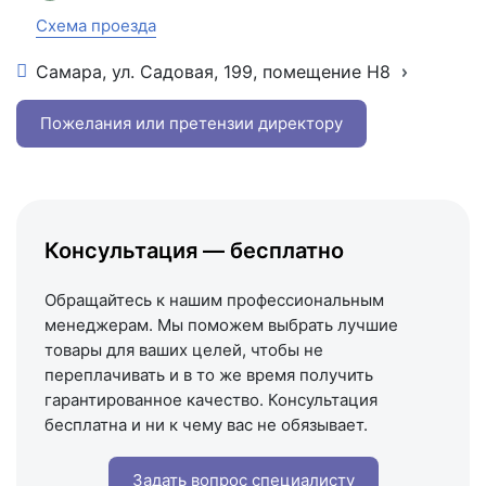
Схема проезда
Самара, ул. Садовая, 199, помещение Н8
+7 (846) 215-16-16
+7 (993) 993-77-22
Пожелания или претензии директору
Написать в МАКС
Написать в Telegram
Написать на почту
Консультация — бесплатно
Схема проезда
Обращайтесь к нашим профессиональным
менеджерам. Мы поможем выбрать лучшие
товары для ваших целей, чтобы не
переплачивать и в то же время получить
гарантированное качество. Консультация
бесплатна и ни к чему вас не обязывает.
Задать вопрос специалисту