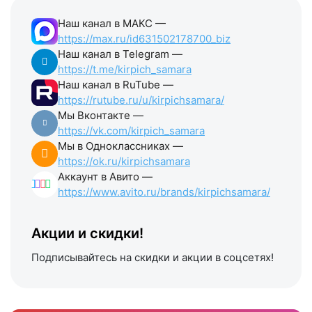
Наш канал в МАКС —
https://max.ru/id631502178700_biz
Наш канал в Telegram —
https://t.me/kirpich_samara
Наш канал в RuTube —
https://rutube.ru/u/kirpichsamara/
Мы Вконтакте —
https://vk.com/kirpich_samara
Мы в Одноклассниках —
https://ok.ru/kirpichsamara
Аккаунт в Авито —
https://www.avito.ru/brands/kirpichsamara/
Акции и скидки!
Подписывайтесь на скидки и акции в соцсетях!