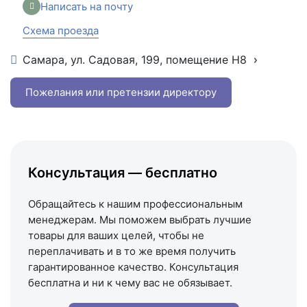
Написать в Telegram
Написать на почту
Схема проезда
Самара, ул. Садовая, 199, помещение Н8
+7 (846) 215-16-16
+7 (993) 993-77-22
Пожелания или претензии директору
Написать в МАКС
Написать в Telegram
Написать на почту
Консультация — бесплатно
Схема проезда
Обращайтесь к нашим профессиональным
менеджерам. Мы поможем выбрать лучшие
товары для ваших целей, чтобы не
переплачивать и в то же время получить
гарантированное качество. Консультация
бесплатна и ни к чему вас не обязывает.