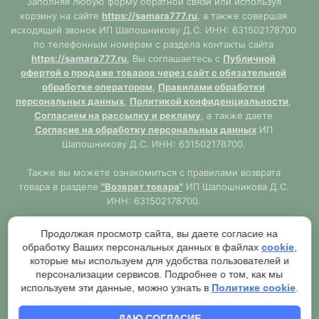
Заполняя любую форму обратной связи или используя
корзину на сайте
https://samara777.ru
, а также совершая
исходящий звонок ИП Шапошникову Д.С. ИНН: 631502178700
по телефонным номерам с раздела контакты сайта
https://samara777.ru
, Вы соглашаетесь с
Публичной
офертой о продаже товаров через сайт с обязательной
обработке оператором
,
Правилами обработки
персональных данных
,
Политикой конфиденциальности
,
Согласием на рассылку и рекламу
, а также даете
Согласие на обработку персональных данных
ИП
Шапошникову Д.С. ИНН: 631502178700.
Также вы можете ознакомиться с правилами возврата
товара в разделе
"Возврат товара"
ИП Шапошникова Д.С.
ИНН: 631502178700.
Продолжая просмотр сайта, вы даете согласие на
Сайт
https://samara777.ru
не является публичной офертой,
обработку Ваших персональных данных в файлах
cookie
,
ВСЯ информация размещена в ознакомительных целях.
которые мы используем для удобства пользователей и
Согласно правилам описанным в разделе
"Публичная
персонализации сервисов. Подробнее о том, как мы
используем эти данные, можно узнать в
оферта"
публичная оферта используется только при
Политике cookie
.
обязательном оформлении заказа через Оператора сайта
https://samara777.ru
с последующей выдачей кассового
ДАЮ СОГЛАСИЕ