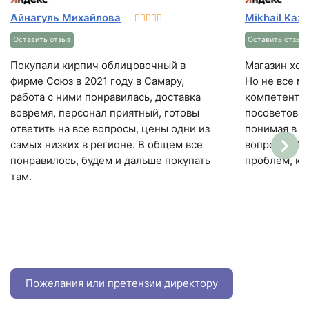
Пустотность
36%
Айнагуль Михайлова
Mikhail Kaz
Цвет
Оставить отзыв
Оставить отзыв
терракот
Покупали кирпич облицовочный в
Магазин хороший. Ассор
Фактура
фирме Союз в 2021 году в Самару,
Но не все м
гладкий
работа с ними понравилась, доставка
компетентны
вовремя, персонал приятный, готовы
посоветоват
Кол-во поддонов в машине
ответить на все вопросы, цены одни из
понимая в 
20
самых низких в регионе. В общем все
вопросе. Ин
понравилось, будем и дальше покупать
проблем, как
Кол-во в машине
там.
8020 шт
Пожелания или претензии директору