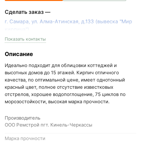
Нужна консультация
Рассчитать количество
Сделать заказ —
г. Самара, ул. Алма-Атинская, д.133 (вывеска "Мир
кирпича")
пн-пт с 9:00 до 18:00, сб с 10:00 до 16:00
Показать контакты
+7 (846) 215-17-17
Описание
+7 (993) 993-77-33
Идеально подходит для облицовки коттеджей и
Написать в МАКС
высотных домов до 15 этажей. Кирпич отличного
качества, по оптимальной цене, имеет однотонный
Написать в Telegram
красный цвет, полное отсутствие известковых
отстрелов, хорошее водопоглощение, 75 циклов по
Написать на почту
морозостойкости, высокая марка прочности.
Самарская область, Волжский район, село
Производитель
Преображенка, улица Ленинская, 75 (вывеска "Мир
ООО Ремстрой пгт. Кинель-Черкассы
кирпича")