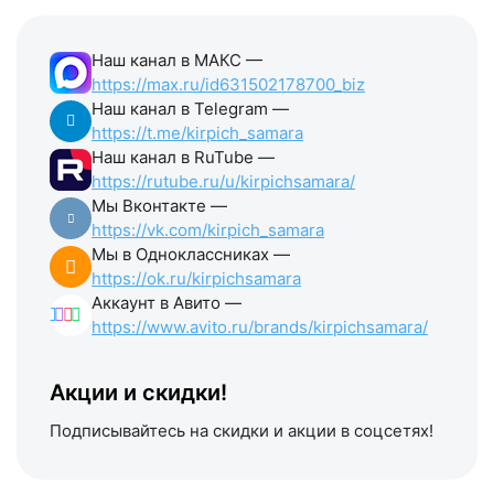
Наш канал в МАКС —
https://max.ru/id631502178700_biz
Наш канал в Telegram —
https://t.me/kirpich_samara
Наш канал в RuTube —
https://rutube.ru/u/kirpichsamara/
Мы Вконтакте —
https://vk.com/kirpich_samara
Мы в Одноклассниках —
https://ok.ru/kirpichsamara
Аккаунт в Авито —
https://www.avito.ru/brands/kirpichsamara/
Акции и скидки!
Подписывайтесь на скидки и акции в соцсетях!