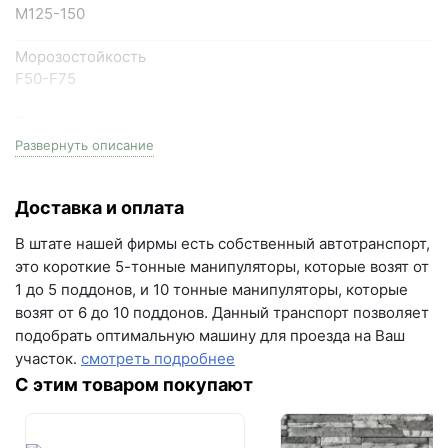
Марка прочности
пн-пт с 9:00 до 18:00, сб с 10:00 до 16:00
М125-150
+7 (846) 215-18-18
+7 (993) 993-77-44
Морозостойкость
F50-F75
Написать в МАКС
Теплопроводность
0,36
Развернуть описание
Написать в Telegram
Размеры
Написать на почту
Доставка и оплата
одинарный, (1НФ), 250мм длина * 120мм ширина *
65мм высота
г.Самара, ул. Садовая, дом 199, помещение Н8
В штате нашей фирмы есть собственный автотранспорт,
(вывеска "Мир кирпича")
это короткие 5-тонные манипуляторы, которые возят от
Фактор НФ
1 до 5 поддонов, и 10 тонные манипуляторы, которые
пн-пт с 9:00 до 18:00
1NF
возят от 6 до 10 поддонов. Данный транспорт позволяет
+7 (846) 215-16-16
подобрать оптимальную машину для проезда на Ваш
Расход 1м3
+7 (993) 993-77-22
участок.
смотреть подробнее
396 шт/м3
С этим товаром покупают
Вес
Написать в МАКС
2.3 кг