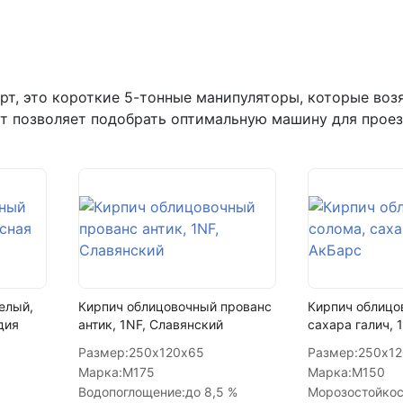
+7 (993) 993-77-22
Написать в МАКС
т, это короткие 5-тонные манипуляторы, которые возят
Написать в Telegram
рт позволяет подобрать оптимальную машину для проез
Написать на почту
елый,
Кирпич облицовочный прованс
Кирпич облицо
дия
антик, 1NF, Славянский
сахара галич, 
Размер:
250х120х65
Размер:
250х1
Марка:
М175
Марка:
М150
Водопоглощение:
до 8,5 %
Морозостойкос