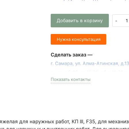
Добавить в корзину
-
Нужна консультация
Сделать заказ —
г. Самара, ул. Алма-Атинская, д.
пн-пт с 9:00 до 18:00, сб с 10:00 д
Показать контакты
+7 (846) 215-17-17
+7 (993) 993-77-33
Написать в МАКС
Написать в Telegram
яжелая для наружных работ, КП III, F35, для механ