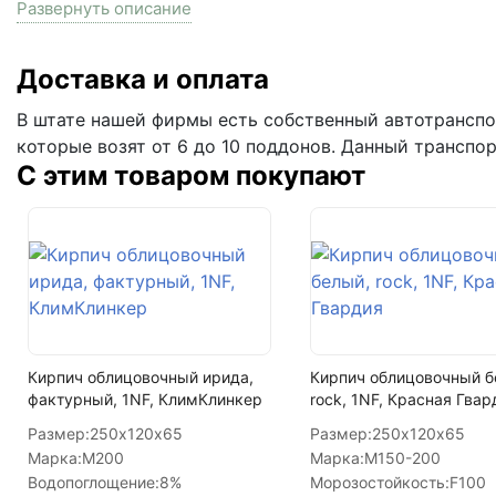
Развернуть описание
Подвижность растворной смеси
Жизнеспособность смеси
Доставка и оплата
Прочность на сжатие в 28 суток, не менее
В штате нашей фирмы есть собственный автотранспор
Морозостойкость
которые возят от 6 до 10 поддонов. Данный транспо
С этим товаром покупают
Рекомендуемая толщина нанесения
Производитель
Кирпич облицовочный ирида,
Кирпич облицовочный б
фактурный, 1NF, КлимКлинкер
rock, 1NF, Красная Гвар
Размер:
250х120х65
Размер:
250х120х65
Марка:
М200
Марка:
М150-200
Водопоглощение:
8%
Морозостойкость:
F100