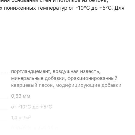
ия оснований стен и потолков из бетона,
х пониженных температур от -10°С до +5°С. Для
он, село Преображенка, улица Ленинская, 75
о 16:00
портландцемент, воздушная известь,
минеральные добавки, фракционированный
кварцевый песок, модифицирующие добавки
0,63 мм
от -10°С до +5°С
 помещение Н8 (вывеска "Мир кирпича")
1,4 кг/м²
0,16–0,21 л 4–5,25 л