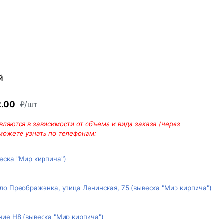
й
2.00
₽/шт
ляются в зависимости от объема и вида заказа (через
 можете узнать по телефонам:
веска "Мир кирпича")
ло Преображенка, улица Ленинская, 75 (вывеска "Мир кирпича")
ние Н8 (вывеска "Мир кирпича")