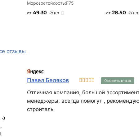
Морозостойкость:
F75
49.30
28.50
от
₽/ шт
от
₽/ ш
се отзывы
Павел Беляков
Оставить отзыв
Отличная компания, большой ассортимен
менеджеры, всегда помогут , рекомендую
строитель
 а
.
!