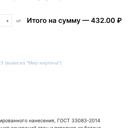
Итого на сумму —
432.00 ₽
+
шт
133 (вывеска "Мир кирпича")
о 16:00
изированного нанесения, ГОСТ 33083-2014