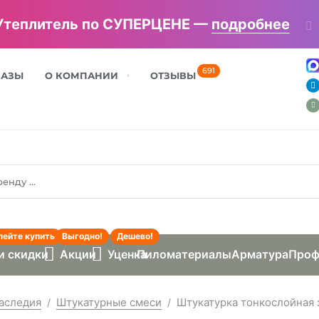
Утеплитель по СУПЕРЦЕНЕ —
подробнее
691
БАЗЫ
О КОМПАНИИ
ОТЗЫВЫ
пейте купить
Выгодно!
Дешево!
и скидки
Акции
Уценка
Пиломатериалы
Арматура
Проф
наследия
Штукатурные смеси
Штукатурка тонкослойная 
/
/