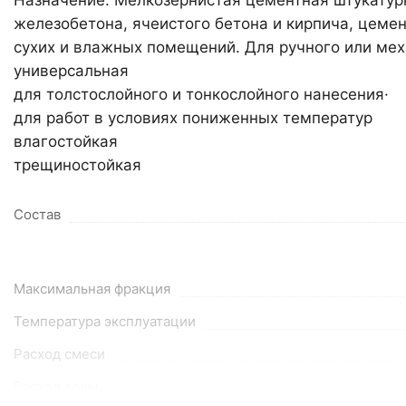
Назначение: Мелкозернистая цементная штукатурк
железобетона, ячеистого бетона и кирпича, цеме
сухих и влажных помещений. Для ручного или ме
универсальная
для толстослойного и тонкослойного нанесения
для работ в условиях пониженных температур
влагостойкая
трещиностойкая
Состав
Максимальная фракция
Температура эксплуатации
Расход смеси
Расход воды