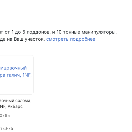
Пк3
не менее 30 мин
не менее 0,4 МПа
 от 1 до 5 поддонов, и 10 тонные манипуляторы,
F35
да на Ваш участок.
смотреть подробнее
5-25, местами до 45 мм
Петромикс
вочный солома,
1NF, АкБарс
20х65
ть:
F75