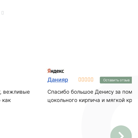
т
Данияр
Оставить отзыв
т, вежливые
Спасибо большое Денису за помощь выб
 как
цокольного кирпича и мягкой кров