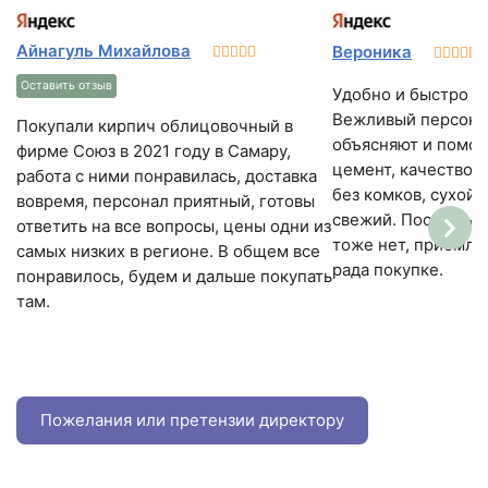
Айнагуль Михайлова
Вероника
Оставить отзыв
Удобно и быстро до
Вежливый персонал
Покупали кирпич облицовочный в
объясняют и помог
фирме Союз в 2021 году в Самару,
цемент, качество 
работа с ними понравилась, доставка
без комков, сухой,
вовремя, персонал приятный, готовы
свежий. После выс
ответить на все вопросы, цены одни из
тоже нет, приемле
самых низких в регионе. В общем все
рада покупке.
понравилось, будем и дальше покупать
там.
Пожелания или претензии директору