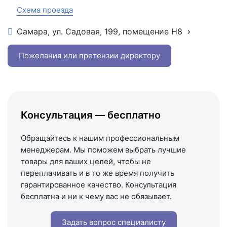
Схема проезда
Самара, ул. Садовая, 199, помещение Н8
+7 (846) 215-16-16
+7 (993) 993-77-22
Пожелания или претензии директору
Написать в МАКС
Написать в Telegram
Написать на почту
Консультация — бесплатно
Схема проезда
Обращайтесь к нашим профессиональным
менеджерам. Мы поможем выбрать лучшие
товары для ваших целей, чтобы не
переплачивать и в то же время получить
гарантированное качество. Консультация
бесплатна и ни к чему вас не обязывает.
Задать вопрос специалисту