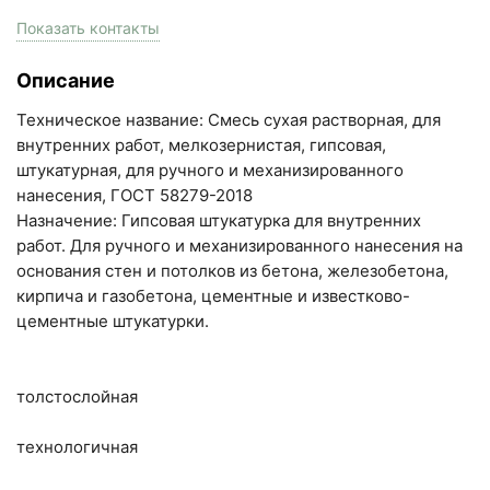
пн-пт с 9:00 до 18:00, сб с 10:00 до 16:00
Показать контакты
+7 (846) 215-17-17
Описание
+7 (993) 993-77-33
Техническое название: Смесь сухая растворная, для
Написать в МАКС
внутренних работ, мелкозернистая, гипсовая,
штукатурная, для ручного и механизированного
Написать в Telegram
нанесения, ГОСТ 58279-2018
Назначение: Гипсовая штукатурка для внутренних
Написать на почту
работ. Для ручного и механизированного нанесения на
основания стен и потолков из бетона, железобетона,
Самарская область, Волжский район, село
кирпича и газобетона, цементные и известково-
Преображенка, улица Ленинская, 75 (вывеска "Мир
цементные штукатурки.
кирпича")
пн-пт с 9:00 до 18:00, сб с 10:00 до 16:00
толстослойная
+7 (846) 215-18-18
+7 (993) 993-77-44
технологичная