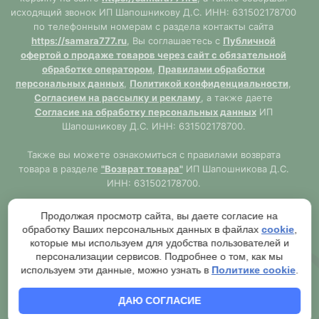
исходящий звонок ИП Шапошникову Д.С. ИНН: 631502178700
по телефонным номерам с раздела контакты сайта
https://samara777.ru
, Вы соглашаетесь с
Публичной
офертой о продаже товаров через сайт с обязательной
обработке оператором
,
Правилами обработки
персональных данных
,
Политикой конфиденциальности
,
Согласием на рассылку и рекламу
, а также даете
Согласие на обработку персональных данных
ИП
Шапошникову Д.С. ИНН: 631502178700.
Также вы можете ознакомиться с правилами возврата
товара в разделе
"Возврат товара"
ИП Шапошникова Д.С.
ИНН: 631502178700.
Сайт
https://samara777.ru
не является публичной офертой,
Продолжая просмотр сайта, вы даете согласие на
ВСЯ информация размещена в ознакомительных целях.
обработку Ваших персональных данных в файлах
cookie
,
Согласно правилам описанным в разделе
"Публичная
которые мы используем для удобства пользователей и
оферта"
публичная оферта используется только при
персонализации сервисов. Подробнее о том, как мы
обязательном оформлении заказа через Оператора сайта
используем эти данные, можно узнать в
Политике cookie
.
https://samara777.ru
с последующей выдачей кассового
чека.
ДАЮ СОГЛАСИЕ