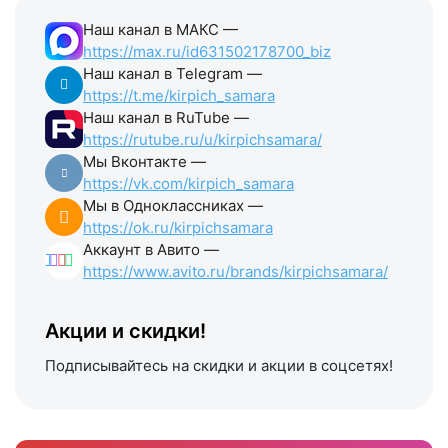
Наш канал в МАКС —
https://max.ru/id631502178700_biz
Наш канал в Telegram —
https://t.me/kirpich_samara
Наш канал в RuTube —
https://rutube.ru/u/kirpichsamara/
Мы Вконтакте —
https://vk.com/kirpich_samara
Мы в Одноклассниках —
https://ok.ru/kirpichsamara
Аккаунт в Авито —
https://www.avito.ru/brands/kirpichsamara/
Акции и скидки!
Подписывайтесь на скидки и акции в соцсетях!