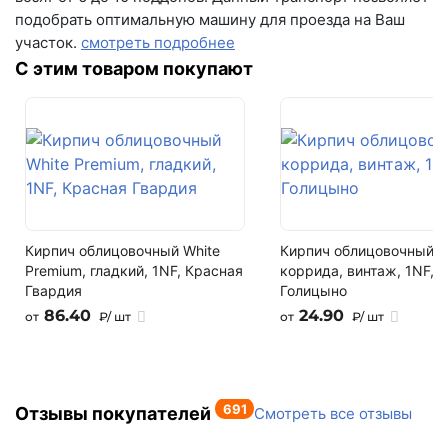
подобрать оптимальную машину для проезда на Ваш
Рекомендуемая толщина нанесения
участок.
смотреть подробнее
5–70 мм
С этим товаром покупают
Производитель
Петромикс
Кирпич облицовочный White
Кирпич облицовочный
Premium, гладкий, 1NF, Красная
коррида, винтаж, 1NF,
Гвардия
Голицыно
86.40
24.90
от
₽/ шт
от
₽/ шт
691
Отзывы покупателей
Смотреть все отзывы