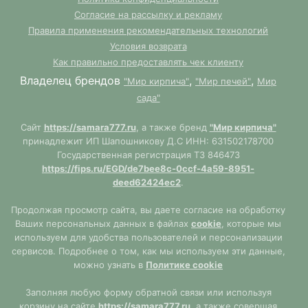
Согласие на рассылку и рекламу
Правила применения рекомендательных технологий
Условия возврата
Как правильно предоставлять чек клиенту
Владелец брендов
,
,
"Мир кирпича"
"Мир печей"
Мир
сада"
Сайт
https://samara777.ru
, а также бренд
"Мир кирпича"
принадлежит ИП Шапошникову Д.С ИНН: 631502178700
Государственная регистрация ТЗ 846473
https://fips.ru/EGD/de7bee8c-0ccf-4a59-8951-
deed62424ec2
.
Продолжая просмотр сайта, вы даете согласие на обработку
Ваших персональных данных в файлах
cookie
, которые мы
используем для удобства пользователей и персонализации
сервисов. Подробнее о том, как мы используем эти данные,
можно узнать в
Политике cookie
Заполняя любую форму обратной связи или используя
корзину на сайте
https://samara777.ru
, а также совершая