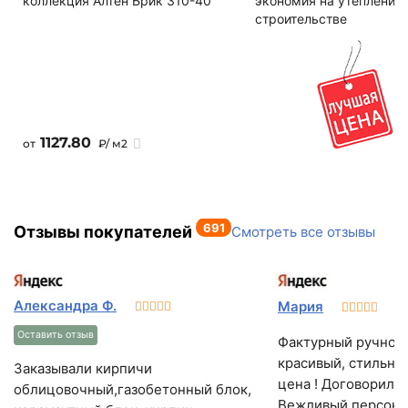
коллекция Алтен Брик 310-40
экономия на утеплении
строительстве
1127.80
от
₽/ м2
691
Отзывы покупателей
Смотреть все отзывы
Александра Ф.
Мария
О
Оставить отзыв
Фактурный ручной
красивый, стильны
Заказывали кирпичи
цена ! Договорилис
облицовочный,газобетонный блок,
Вежливый персонал