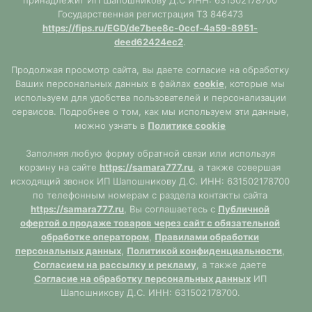
принадлежит ИП Шапошникову Д.С ИНН: 631502178700
Государственная регистрация ТЗ 846473
https://fips.ru/EGD/de7bee8c-0ccf-4a59-8951-
deed62424ec2
.
Продолжая просмотр сайта, вы даете согласие на обработку
Ваших персональных данных в файлах
cookie
, которые мы
используем для удобства пользователей и персонализации
сервисов. Подробнее о том, как мы используем эти данные,
можно узнать в
Политике cookie
Заполняя любую форму обратной связи или используя
корзину на сайте
https://samara777.ru
, а также совершая
исходящий звонок ИП Шапошникову Д.С. ИНН: 631502178700
по телефонным номерам с раздела контакты сайта
https://samara777.ru
, Вы соглашаетесь с
Публичной
офертой о продаже товаров через сайт с обязательной
обработке оператором
,
Правилами обработки
персональных данных
,
Политикой конфиденциальности
,
Согласием на рассылку и рекламу
, а также даете
Согласие на обработку персональных данных
ИП
Шапошникову Д.С. ИНН: 631502178700.