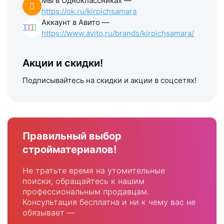
Мы в Одноклассниках —
https://ok.ru/kirpichsamara
Аккаунт в Авито —
https://www.avito.ru/brands/kirpichsamara/
Акции и скидки!
Подписывайтесь на скидки и акции в соцсетях!
Правильный выбор
стройматериалов!
Не тратьте время на утомительные
поиски, обращайтесь к нашим
профессиональным продавцам.
Консультация бесплатна и ни к чему вас не
обязывает —