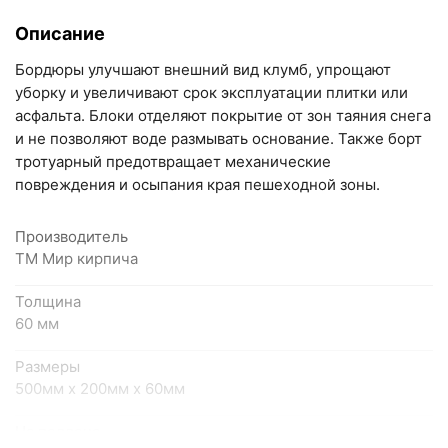
+7 (846) 215-17-17
Описание
+7 (993) 993-77-33
Бордюры улучшают внешний вид клумб, упрощают
Написать в МАКС
уборку и увеличивают срок эксплуатации плитки или
асфальта. Блоки отделяют покрытие от зон таяния снега
Написать в Telegram
и не позволяют воде размывать основание. Также борт
тротуарный предотвращает механические
Написать на почту
повреждения и осыпания края пешеходной зоны.
Самарская область, Волжский район, село
Производитель
Преображенка, улица Ленинская, 75 (вывеска "Мир
ТМ Мир кирпича
кирпича")
Толщина
пн-пт с 9:00 до 18:00, сб с 10:00 до 16:00
60 мм
+7 (846) 215-18-18
+7 (993) 993-77-44
Размеры
500мм х 200мм х 60мм
Написать в МАКС
На поддоне