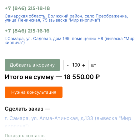
+7 (846) 215-18-18
Самарская область, Волжский район, село Преображенка,
улица Ленинская, 75 (вывеска "Мир кирпича")
+7 (846) 215-16-16
г.Самара, ул. Садовая, дом 199, помещение Н8 (вывеска "Мир
кирпича")
Добавить в корзину
-
+
шт
Итого на сумму —
18 550.00 ₽
Нужна консультация
Сделать заказ —
г. Самара, ул. Алма-Атинская, д.133 (вывеска "Мир
кирпича")
пн-пт с 9:00 до 18:00, сб с 10:00 до 16:00
Показать контакты