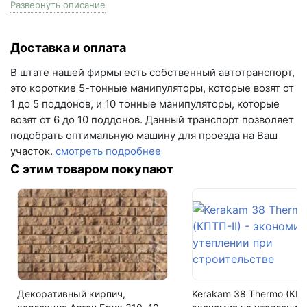
100 шт
Развернуть описание
Написать в Telegram
Цвет
Написать на почту
Доставка и оплата
серый
г.Самара, ул. Садовая, дом 199, помещение Н8
В штате нашей фирмы есть собственный автотранспорт,
Вес поддона
(вывеска "Мир кирпича")
это короткие 5-тонные манипуляторы, которые возят от
1250 кг
1 до 5 поддонов, и 10 тонные манипуляторы, которые
пн-пт с 9:00 до 18:00
возят от 6 до 10 поддонов. Данный транспорт позволяет
+7 (846) 215-16-16
Залог за поддоны
подобрать оптимальную машину для проезда на Ваш
Поддон залоговый, 1 штука стоит - 480 рублей
+7 (993) 993-77-22
участок.
смотреть подробнее
Кол-во поддонов в машине
С этим товаром покупают
Написать в МАКС
12
Кол-во в машине
Написать в Telegram
1200 шт
Написать на почту
Декоративный кирпич,
Kerakam 38 Thermo (КПТП