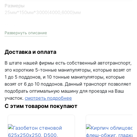
Размеры
Написать в Telegram
25мм*150мм*3000(4000,6000)мм
Написать на почту
Цвет
венге
Развернуть описание
г.Самара, ул. Садовая, дом 199, помещение Н8
(вывеска "Мир кирпича")
Тип
пн-пт с 9:00 до 18:00
Доставка и оплата
доска террасная пустотелая
+7 (846) 215-16-16
В штате нашей фирмы есть собственный автотранспорт,
Фактура
+7 (993) 993-77-22
это короткие 5-тонные манипуляторы, которые возят от
глубокая 3D структура дерева/3D вельвет,
1 до 5 поддонов, и 10 тонные манипуляторы, которые
двусторонний брашинг
Написать в МАКС
возят от 6 до 10 поддонов. Данный транспорт позволяет
подобрать оптимальную машину для проезда на Ваш
Вес
Написать в Telegram
участок.
смотреть подробнее
2.7 кг/п.м.
С этим товаром покупают
Написать на почту
Кол-во в 1м2
6.65 п.м.
Температура эксплуатации