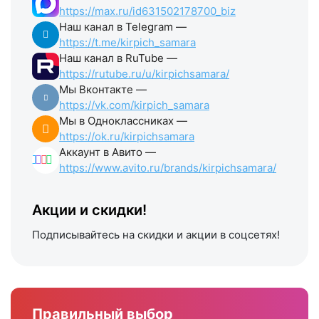
https://max.ru/id631502178700_biz
Наш канал в Telegram —
https://t.me/kirpich_samara
Наш канал в RuTube —
https://rutube.ru/u/kirpichsamara/
Мы Вконтакте —
https://vk.com/kirpich_samara
Мы в Одноклассниках —
https://ok.ru/kirpichsamara
Аккаунт в Авито —
https://www.avito.ru/brands/kirpichsamara/
Акции и скидки!
Подписывайтесь на скидки и акции в соцсетях!
Правильный выбор