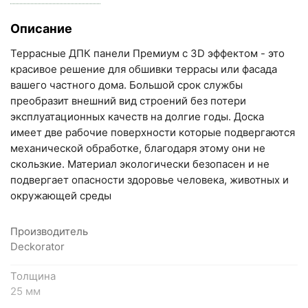
+7 (846) 215-17-17
Описание
+7 (993) 993-77-33
Террасные ДПК панели Премиум с 3D эффектом - это
Написать в МАКС
красивое решение для обшивки террасы или фасада
вашего частного дома. Большой срок службы
Написать в Telegram
преобразит внешний вид строений без потери
эксплуатационных качеств на долгие годы. Доска
Написать на почту
имеет две рабочие поверхности которые подвергаются
механической обработке, благодаря этому они не
Самарская область, Волжский район, село
скользкие. Материал экологически безопасен и не
Преображенка, улица Ленинская, 75 (вывеска "Мир
подвергает опасности здоровье человека, животных и
окружающей среды
кирпича")
пн-пт с 9:00 до 18:00, сб с 10:00 до 16:00
+7 (846) 215-18-18
Производитель
Deckorator
+7 (993) 993-77-44
Толщина
Написать в МАКС
25 мм