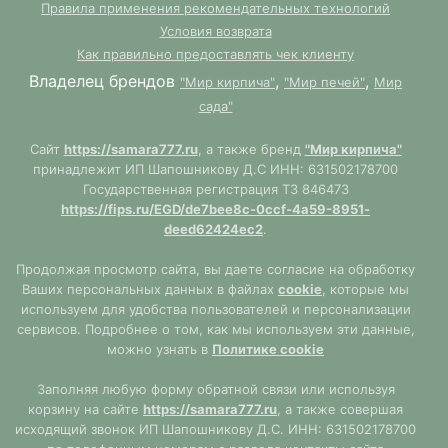
Правила применения рекомендательных технологий
Условия возврата
Как правильно предоставлять чек клиенту
Владелец брендов
,
,
"Мир кирпича"
"Мир печей"
Мир
сада"
Сайт
https://samara777.ru
, а также бренд
"Мир кирпича"
принадлежит ИП Шапошникову Д.С ИНН: 631502178700
Государственная регистрация ТЗ 846473
https://fips.ru/EGD/de7bee8c-0ccf-4a59-8951-
deed62424ec2
.
Продолжая просмотр сайта, вы даете согласие на обработку
Ваших персональных данных в файлах
cookie
, которые мы
используем для удобства пользователей и персонализации
сервисов. Подробнее о том, как мы используем эти данные,
можно узнать в
Политике cookie
Заполняя любую форму обратной связи или используя
корзину на сайте
https://samara777.ru
, а также совершая
исходящий звонок ИП Шапошникову Д.С. ИНН: 631502178700