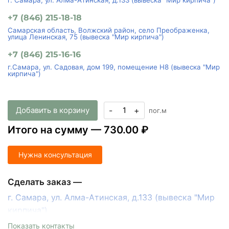
г. Самара, ул. Алма-Атинская, д.133 (вывеска "Мир кирпича")
+7 (846) 215-18-18
Самарская область, Волжский район, село Преображенка,
улица Ленинская, 75 (вывеска "Мир кирпича")
+7 (846) 215-16-16
г.Самара, ул. Садовая, дом 199, помещение Н8 (вывеска "Мир
кирпича")
Добавить в корзину
-
+
пог.м
Итого на сумму —
730.00 ₽
Нужна консультация
Сделать заказ —
г. Самара, ул. Алма-Атинская, д.133 (вывеска "Мир
кирпича")
пн-пт с 9:00 до 18:00, сб с 10:00 до 16:00
Показать контакты