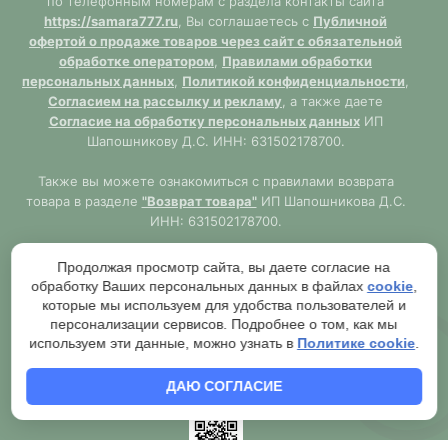
по телефонным номерам с раздела контакты сайта
https://samara777.ru
, Вы соглашаетесь с
Публичной
офертой о продаже товаров через сайт с обязательной
обработке оператором
,
Правилами обработки
персональных данных
,
Политикой конфиденциальности
,
Согласием на рассылку и рекламу
, а также даете
Согласие на обработку персональных данных
ИП
Шапошникову Д.С. ИНН: 631502178700.
Также вы можете ознакомиться с правилами возврата
товара в разделе
"Возврат товара"
ИП Шапошникова Д.С.
ИНН: 631502178700.
Сайт
https://samara777.ru
не является публичной офертой,
Продолжая просмотр сайта, вы даете согласие на
ВСЯ информация размещена в ознакомительных целях.
обработку Ваших персональных данных в файлах
cookie
,
Согласно правилам описанным в разделе
"Публичная
которые мы используем для удобства пользователей и
оферта"
публичная оферта используется только при
персонализации сервисов. Подробнее о том, как мы
обязательном оформлении заказа через Оператора сайта
используем эти данные, можно узнать в
Политике cookie
.
https://samara777.ru
с последующей выдачей кассового
чека.
ДАЮ СОГЛАСИЕ