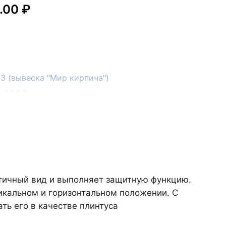
.00 ₽
133 (вывеска "Мир кирпича")
о 16:00
етичный вид и выполняет защитную функцию.
тикальном и горизонтальном положении. С
ть его в качестве плинтуса
он, село Преображенка, улица Ленинская, 75