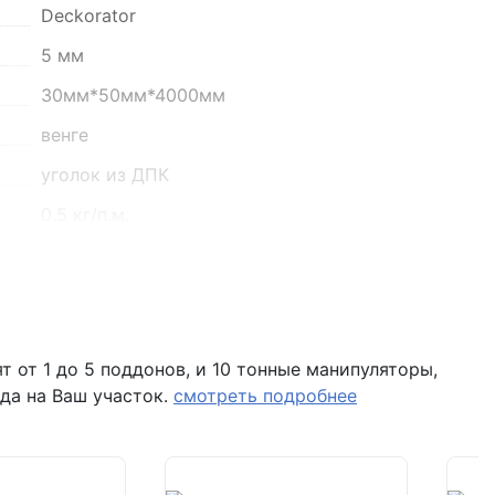
Deckorator
о 16:00
5 мм
30мм*50мм*4000мм
венге
уголок из ДПК
0.5 кг/п.м.
от -50 до +60 градусов
 помещение Н8 (вывеска "Мир кирпича")
 от 1 до 5 поддонов, и 10 тонные манипуляторы,
да на Ваш участок.
смотреть подробнее