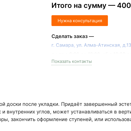
Итого на сумму —
400
Нужна консультация
Сделать заказ —
г. Самара, ул. Алма-Атинская, д.
пн-пт с 9:00 до 18:00, сб с 10:00 д
Показать контакты
+7 (846) 215-17-17
+7 (993) 993-77-33
Написать в МАКС
Написать в Telegram
ой доски после укладки. Придаёт завершенный эст
 и внутренних углов, может устанавливаться в вер
Написать на почту
ы, закончить оформление ступеней, или использова
Самарская область, Волжский рай