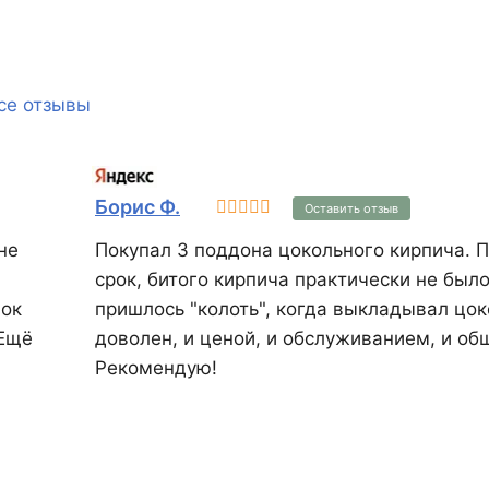
утепления. Не
внушительные 
КЕRАКАМ 51 вес
кг. Он также и
се отзывы
специальные у
отверстия для 
захвата и укла
растворную по
Борис Ф.
Оставить отзыв
не
Покупал 3 поддона цокольного кирпича. П
срок, битого кирпича практически не было
лок
пришлось "колоть", когда выкладывал цок
 Ещё
доволен, и ценой, и обслуживанием, и об
Рекомендую!