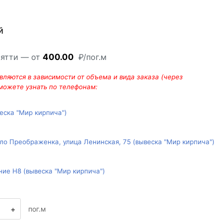
й
ьятти — от
400.00
₽/пог.м
ляются в зависимости от объема и вида заказа (через
 можете узнать по телефонам:
веска "Мир кирпича")
ло Преображенка, улица Ленинская, 75 (вывеска "Мир кирпича")
ние Н8 (вывеска "Мир кирпича")
+
пог.м