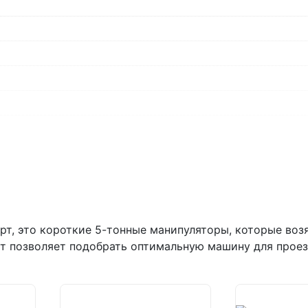
(вывеска "Мир кирпича")
пн-пт с 9:00 до 18:00, сб с 10:00 д
+7 (846) 215-18-18
+7 (993) 993-77-44
Написать в МАКС
Написать в Telegram
Написать на почту
г.Самара, ул. Садовая, дом 199,
пн-пт с 9:00 до 18:00
т, это короткие 5-тонные манипуляторы, которые возят
рт позволяет подобрать оптимальную машину для проез
+7 (846) 215-16-16
+7 (993) 993-77-22