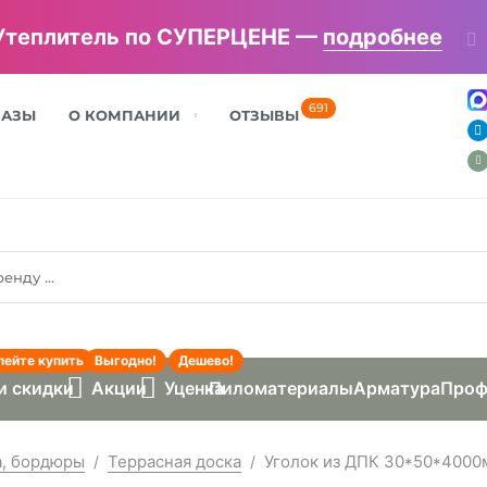
Утеплитель по СУПЕРЦЕНЕ —
подробнее
691
БАЗЫ
О КОМПАНИИ
ОТЗЫВЫ
пейте купить
Выгодно!
Дешево!
и скидки
Акции
Уценка
Пиломатериалы
Арматура
Проф
а, бордюры
Террасная доска
Уголок из ДПК 30*50*4000
/
/