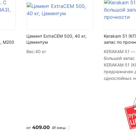
Написать в МАКС
Написать в Telegram
Написать на почту
Цемент ExtraCEM 500, 40 кг,
Kerakam 51 (КП
), М200
Цементум
запас по прочн
Вес:
40 кг
KERAKAM 51 — 
большой запас 
KERAKAM 51 (КП
предназначен 
однослойных 
наружных стен
см, высотой до
утепления. Со
теплопередаче 
камня отвечае
теплотехничес
позволяет уйти
409.00
от
₽/ меш
дорогостоящих