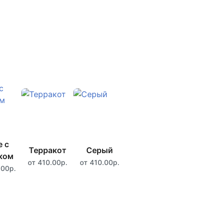
 с
Терракот
Серый
ком
от 410.00р.
от 410.00р.
.00р.