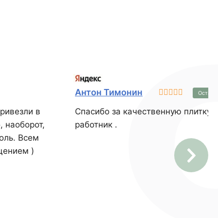
смотря на
размеры,
ит не более 23
меет
величенные
удобного
дки на
стель.
Антон Тимонин
Остави
ривезли в
Спасибо за качественную плитку. Денис прекрасный
, наоборот,
работник .
оль. Всем
щением )