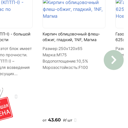
ТП-I) - большой
Кирпич облицовочный флеш-
Газоб
ости
обжиг, гладкий, 1NF, Магма
625х3
этот блок имеет
Размер:
250х120х65
Разме
по прочности.
Марка:
М175
Плотн
ТП I) –
Водопоглощение:
10,5%
для возведения
Морозостойкость:
F100
несущих
, толщиной 51
 9 этажей без
противление
стен из этого
т современным
ким нормам и
 от
43.60
от
₽/ шт
 систем