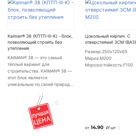
Kaiman® 38 (КПТП-III-K) - блок,
Цокольный кирпич. С
позволяющий строить без
отверстиями! ЗСМ (ВАЗ
утепления
Размер:
250х120х65
KAIMAN® 38 — это самый
Марка:
М200
тёплый вариант для
Морозостойкость:
F100
строительства. KAIMAN® 38 —
этот блок является
уникальным по своей природе,
т.к. имея достаточную
прочность для возведения
домов с несущими стенами до
3-х этажей, в тоже время он
обладает сверхвысоким
сопротивлением
14.90
от
₽/ шт
теплопередаче. После