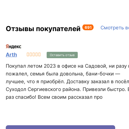
завершения кладочных работ с
использованием этого блока,
стены достаточно просто
оштукатурить или использовать
Отзывы покупателей
любую другую облицовочную
691
Смотреть в
систему, избегая
дополнительных затрат на
систему утепления KAIMAN®
38 не имеет аналогов в России.
Arth
Оставить отзыв
Покупал летом 2023 в офисе на Садовой, ни разу 
пожалел, семья была довольна, бани-бочки —
лучшее, что я приобрёл. Доставку заказал в посё
Суходол Сергиевского района. Привезли быстро.
раз спасибо! Всем своим рассказал про