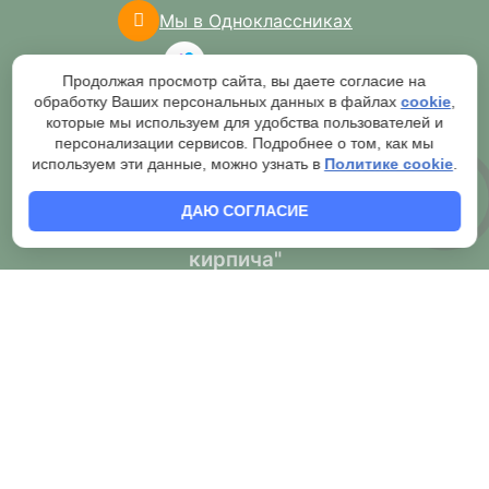
Мы в Одноклассниках
Мы в Авито
Продолжая просмотр сайта, вы даете согласие на
обработку Ваших персональных данных в файлах
cookie
,
которые мы используем для удобства пользователей и
персонализации сервисов. Подробнее о том, как мы
используем эти данные, можно узнать в
Политике cookie
.
ДАЮ СОГЛАСИЕ
2007-2026 © Торговая сеть "Мир
кирпича"
Публичная оферта о продаже товаров через сайт и
обязательной обработке оператором
Согласие на обработку персональных данных
Правила обработки персональных данных
Политика конфиденциальности
Согласие на рассылку и рекламу
Правила применения рекомендательных технологий
Условия возврата
Как правильно предоставлять чек клиенту