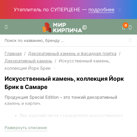
Утеплитель по СУПЕРЦЕНЕ —
подробнее
0
Главная
/
Декоративный камень и фасадная плитка
/
Декоративный камень
/
Искусственный камень,
коллекция Йорк Брик
Искусственный камень, коллекция Йорк
Брик в Самаре
Продукция Special Edition – это тонкий декоративный
камень и кирпич.
Вес изделий легче стандартного искусственного
камня, поэтому их можно с уверенностью
Развернуть описание
использовать при оформлении фасадов, где
нагрузка на стены имеет значение.