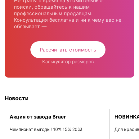
Не тратьте время на утомительные
поиски, обращайтесь к нашим
профессиональным продавцам.
Консультация бесплатна и ни к чему вас не
обязывает —
Рассчитать стоимость
Калькулятор размеров
Новости
Акция от завода Braer
НОВИНКА
Чемпионат выгоды! 10% 15% 20%!
Для красив