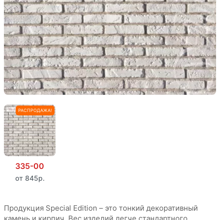
Норма упаковки в гофротару (м2/м п.): 0,91 / 2,17
Норма упаковки в мастербокс (м2/м п.): 60,57 / 167,40
Вес (кг/м²): 9,7 / 3,4
РАСПРОДАЖА!
335-00
от 845р.
Продукция Special Edition – это тонкий декоративный
камень и кирпич. Вес изделий легче стандартного