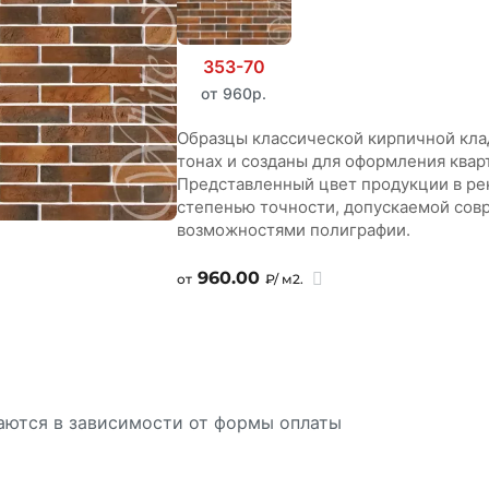
353-70
от 960р.
Образцы классической кирпичной кла
тонах и созданы для оформления квар
Представленный цвет продукции в ре
степенью точности, допускаемой со
возможностями полиграфии.
960.00
от
₽/ м2.
аются в зависимости от формы оплаты