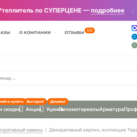
Утеплитель по СУПЕРЦЕНЕ —
подробнее
655
БАЗЫ
О КОМПАНИИ
ОТЗЫВЫ
пейте купить
Выгодно!
Дешево!
и скидки
Акции
Уценка
Пиломатериалы
Арматура
Проф
коративный камень
Декоративный кирпич, коллекция Тер
/