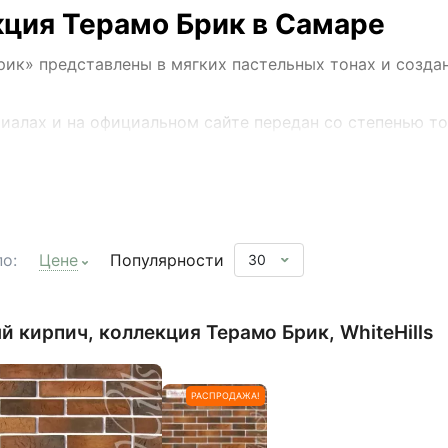
кция Терамо Брик в Самаре
ик» представлены в мягких пастельных тонах и созда
иалах и на официальном сайте передан со степенью т
лиграфии.
о:
Цене
Популярности
30
 кирпич, коллекция Терамо Брик, WhiteHills
0
РАСПРОДАЖА!