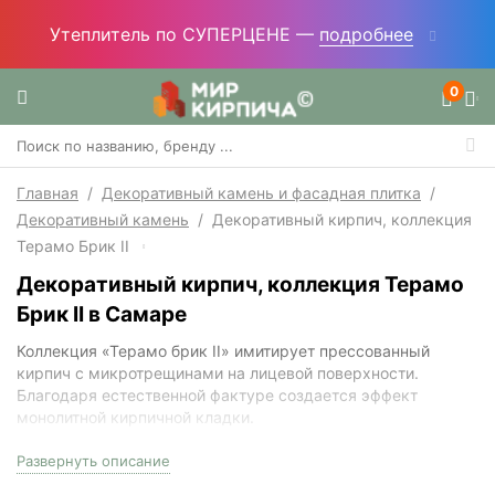
Утеплитель по СУПЕРЦЕНЕ —
подробнее
0
Главная
/
Декоративный камень и фасадная плитка
/
Декоративный камень
/
Декоративный кирпич, коллекция
Терамо Брик II
Декоративный кирпич, коллекция Терамо
Брик II в Самаре
Коллекция «Терамо брик II» имитирует прессованный
кирпич с микротрещинами на лицевой поверхности.
Благодаря естественной фактуре создается эффект
монолитной кирпичной кладки.
Характеризуется высокой морозостойкостью и
Развернуть описание
прочностью. Материал подходит также для отделки