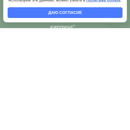
используем эти данные, можно узнать в
Политике cookie
.
ДАЮ СОГЛАСИЕ
2007-2026 © Торговая сеть "Мир
кирпича"
Публичная оферта о продаже товаров через сайт и
обязательной обработке оператором
Согласие на обработку персональных данных
Правила обработки персональных данных
Политика конфиденциальности
Согласие на рассылку и рекламу
Правила применения рекомендательных технологий
Условия возврата
Как правильно предоставлять чек клиенту
Владелец брендов
,
,
"Мир кирпича"
"Мир печей"
Мир
сада"
Сайт
https://samara777.ru
, а также бренд
"Мир кирпича"
принадлежит ИП Шапошникову Д.С ИНН: 631502178700
Государственная регистрация ТЗ 846473