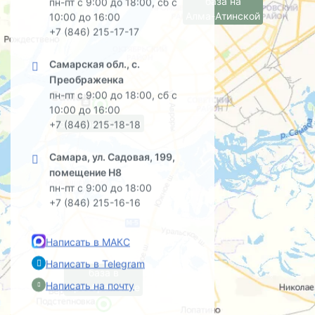
база на
пн-пт с 9:00 до 18:00, сб с
Алма-Атинской
10:00 до 16:00
+7 (846) 215-17-17
Самарская обл., с.
Преображенка
пн-пт с 9:00 до 18:00, сб с
10:00 до 16:00
офис на Садовой
+7 (846) 215-18-18
Самара, ул. Садовая, 199,
помещение Н8
пн-пт с 9:00 до 18:00
+7 (846) 215-16-16
Написать в МАКС
Написать в Telegram
база в
Написать на почту
Преображенке