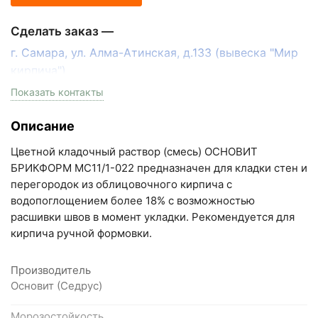
Сделать заказ —
г. Самара, ул. Алма-Атинская, д.133 (вывеска "Мир
кирпича")
пн-пт с 9:00 до 18:00, сб с 10:00 до 16:00
Показать контакты
+7 (846) 215-17-17
Описание
+7 (993) 993-77-33
Цветной кладочный раствор (смесь) ОСНОВИТ
Написать в МАКС
БРИКФОРМ МС11/1-022 предназначен для кладки стен и
перегородок из облицовочного кирпича с
Написать в Telegram
водопоглощением более 18% с возможностью
расшивки швов в момент укладки. Рекомендуется для
Написать на почту
кирпича ручной формовки.
Самарская область, Волжский район, село
Производитель
Преображенка, улица Ленинская, 75 (вывеска "Мир
Основит (Седрус)
кирпича")
Морозостойкость
пн-пт с 9:00 до 18:00, сб с 10:00 до 16:00