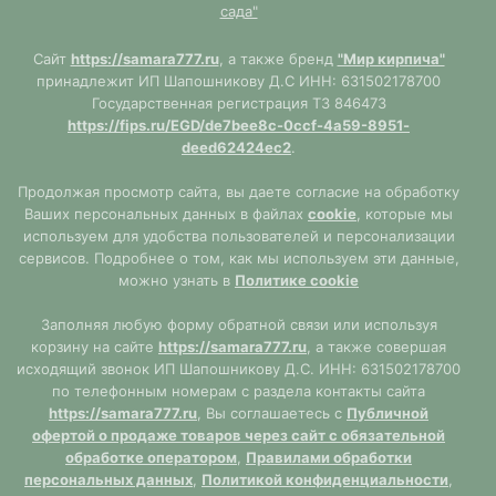
сада"
Сайт
https://samara777.ru
, а также бренд
"Мир кирпича"
принадлежит ИП Шапошникову Д.С ИНН: 631502178700
Государственная регистрация ТЗ 846473
https://fips.ru/EGD/de7bee8c-0ccf-4a59-8951-
deed62424ec2
.
Продолжая просмотр сайта, вы даете согласие на обработку
Ваших персональных данных в файлах
cookie
, которые мы
используем для удобства пользователей и персонализации
сервисов. Подробнее о том, как мы используем эти данные,
можно узнать в
Политике cookie
Заполняя любую форму обратной связи или используя
корзину на сайте
https://samara777.ru
, а также совершая
исходящий звонок ИП Шапошникову Д.С. ИНН: 631502178700
по телефонным номерам с раздела контакты сайта
https://samara777.ru
, Вы соглашаетесь с
Публичной
офертой о продаже товаров через сайт с обязательной
обработке оператором
,
Правилами обработки
персональных данных
,
Политикой конфиденциальности
,