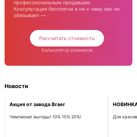
профессиональным продавцам.
Консультация бесплатна и ни к чему вас не
обязывает —
Рассчитать стоимость
Калькулятор размеров
Новости
Акция от завода Braer
НОВИНКА
Чемпионат выгоды! 10% 15% 20%!
Для красив