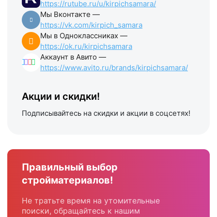
https://rutube.ru/u/kirpichsamara/
Мы Вконтакте —
https://vk.com/kirpich_samara
Мы в Одноклассниках —
https://ok.ru/kirpichsamara
Аккаунт в Авито —
https://www.avito.ru/brands/kirpichsamara/
Акции и скидки!
Подписывайтесь на скидки и акции в соцсетях!
Правильный выбор
стройматериалов!
Не тратьте время на утомительные
поиски, обращайтесь к нашим