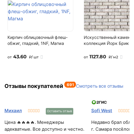
Написать в Telegram
Время высыхания
2 часа
Написать на почту
Расход воды
0.12-0.14 л на 1 кг смеси
Кирпич облицовочный флеш-
Искусственный камень,
обжиг, гладкий, 1NF, Магма
коллекция Йорк Брик 3
Расход смеси
50 кг на 1м² кладки (шов 10 мм, кладка в 1/2 кирпича)
43.60
1127.80
от
₽/ шт
от
₽/ м2
Температура при нанесении
+5°С…+30° ºС
691
Температура эксплуатации
Отзывы покупателей
Смотреть все отзывы
-50°С…+70°
Область применения
Михаил
Sofi West
для внутренних и наружных работ
Оставить отзыв
Цена 🔥🔥🔥🔥. Менеджеры
Недавно брал обли
Летний/зимний
адекватные. Все доступно и честно.
г. Самара посёлок
летний