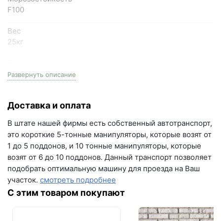
F100
+7 (846) 215-18-18
+7 (993) 993-77-44
Вес
25кг
Написать в МАКС
Водопоглощение
более 12%
Развернуть описание
Написать в Telegram
Цвет
Написать на почту
Доставка и оплата
темно-серый
г.Самара, ул. Садовая, дом 199, помещение Н8
В штате нашей фирмы есть собственный автотранспорт,
Прочность на сжатие
(вывеска "Мир кирпича")
это короткие 5-тонные манипуляторы, которые возят от
≥10 МПа
1 до 5 поддонов, и 10 тонные манипуляторы, которые
пн-пт с 9:00 до 18:00
возят от 6 до 10 поддонов. Данный транспорт позволяет
+7 (846) 215-16-16
Тип
подобрать оптимальную машину для проезда на Ваш
Цветной кладочный раствор (смесь) для кладки
+7 (993) 993-77-22
участок.
смотреть подробнее
лицевого кирпича ручной формовки
С этим товаром покупают
Рекомендуемая толщина нанесения
Написать в МАКС
5-15 мм