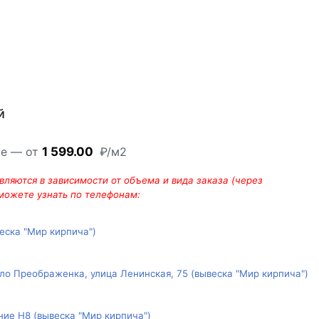
й
ре — от
1 599.00
₽/м2
ляются в зависимости от объема и вида заказа (через
 можете узнать по телефонам:
веска "Мир кирпича")
ло Преображенка, улица Ленинская, 75 (вывеска "Мир кирпича")
ние Н8 (вывеска "Мир кирпича")