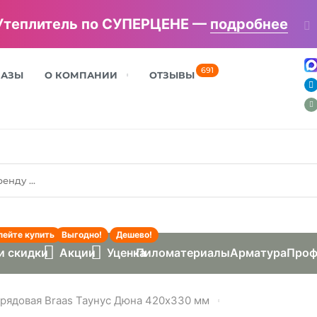
Утеплитель по СУПЕРЦЕНЕ —
подробнее
691
БАЗЫ
О КОМПАНИИ
ОТЗЫВЫ
пейте купить
Выгодно!
Дешево!
и скидки
Акции
Уценка
Пиломатериалы
Арматура
Проф
рядовая Braas Таунус Дюна 420x330 мм