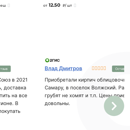
сопро
12.50
меш
от
₽/ шт
тепло
завер
испол
стены
оштук
любую
систе
допол
систе
38 не 
Влад Дмитров
отзыв
Оставить
оюз в 2021
Приобретали кирпич облицовочны
ь, доставка
Самару, в поселок Волжский. Рабо
тить на все
грубят не хомят и т.п. Цены при
ионе. В
довольны.
покупать