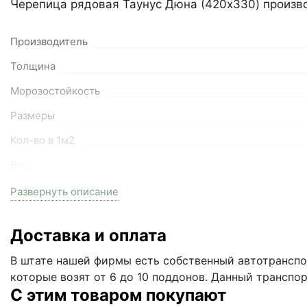
Черепица рядовая Таунус Дюна (420x330) произво
Производитель
Толщина
Морозостойкость
Размеры
Кол-во в 1м2
Вес
На поддоне
Развернуть описание
Цвет
Доставка и оплата
Серия
В штате нашей фирмы есть собственный автотранспор
Вес поддона
которые возят от 6 до 10 поддонов. Данный транспо
Тип
С этим товаром покупают