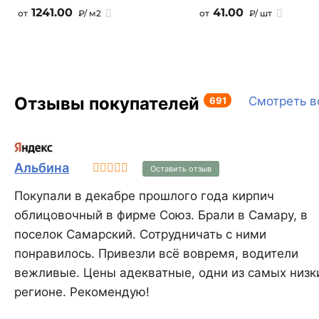
материалах и на официальном
1241.00
41.00
от
₽/ м2
от
₽/ шт
сайте передан со степенью
точности, допускаемой
современными
компьютерными технологиями
и возможностями полиграфии.
Отзывы покупателей
Декоративный кирпич,
691
Смотреть в
коллекция Бремен Брик 305-
20
Альбина
Оставить отзыв
Покупали в декабре прошлого года кирпич
облицовочный в фирме Союз. Брали в Самару, в
поселок Самарский. Сотрудничать с ними
понравилось. Привезли всё вовремя, водители
вежливые. Цены адекватные, одни из самых низк
регионе. Рекомендую!