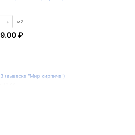
+
м2
99.00 ₽
133 (вывеска "Мир кирпича")
о 16:00