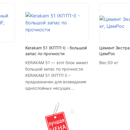
+7 (846) 215-16-16
+7 (993) 993-77-22
Написать в МАКС
Написать в Telegram
Kerakam 51 (КПТП-I) - большой
Цемент Экстра 
запас по прочности
ЦемРос
Написать на почту
KERAKAM 51 — этот блок имеет
Вес:
50 кг
большой запас по прочности.
KERAKAM 51 (КПТП I) –
предназначен для возведения
однослойных несущих
наружных стен, толщиной 51
см, высотой до 9 этажей без
утепления. Сопротивление
теплопередаче стен из этого
камня отвечает современным
теплотехническим нормам и