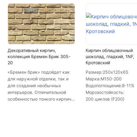
Декоративный кирпич,
Кирпич облицовочный
коллекция Бремен Брик 305-
шоколад, гладкий, 1NF,
20
Кротовский
«Бремен брик» подойдет как
Размер:
250х120х65
для наружной отделки, так и
Марка:
М150-200
для создания необычных
Водопоглощение:
8-11%
интерьеров. Отличительной
Морозостойкость:
особенностью тонкого кирпича
200 циклов (F200)
является его легкий вес и
экономичные размеры.
Укладывается со швом.
Представленный цвет
продукции в рекламных