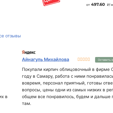
позволяет уйти от
497.60
от
₽/ 
дорогостоящих систем
утепления. Несмотря на
внушительные размеры,
КЕRАКАМ 51 весит не более 23
кг. Он также имеет
се отзывы
специальные увеличенные
отверстия для удобного
захвата и укладки на
растворную постель.
Айнагуль Михайлова
Оставить 
Покупали кирпич облицовочный в фирме С
году в Самару, работа с ними понравилас
вовремя, персонал приятный, готовы отве
вопросы, цены одни из самых низких в рег
их в
общем все понравилось, будем и дальше 
там.