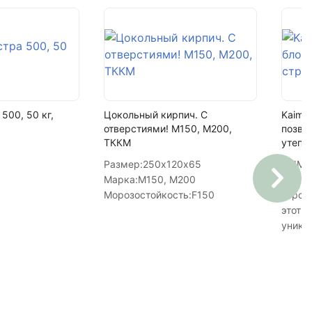
500, 50 кг,
Цокольный кирпич. С
Kaiman
отверстиями! М150, М200,
позво
ТККМ
утепл
Размер:
250х120х65
KAIMA
Марка:
М150, М200
тёплы
Морозостойкость:
F150
строи
этот б
уника
т.к. и
прочн
домов
3-х э
облад