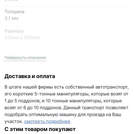
Написать на почту
Толщина
Самарская область, Волжский район, село
3.1 мм
Преображенка, улица Ленинская, 75 (вывеска "Мир
Размеры
кирпича")
318мм x 1000мм
пн-пт с 9:00 до 18:00, сб с 10:00 до 16:00
+7 (846) 215-18-18
Цвет
бисквит
+7 (993) 993-77-44
Развернуть описание
Количество в упаковке
Написать в МАКС
Доставка и оплата
3 м2
Написать в Telegram
В штате нашей фирмы есть собственный автотранспорт,
Серия
это короткие 5-тонные манипуляторы, которые возят от
Premium
Написать на почту
1 до 5 поддонов, и 10 тонные манипуляторы, которые
возят от 6 до 10 поддонов. Данный транспорт позволяет
Тип
г.Самара, ул. Садовая, дом 199, помещение Н8
подобрать оптимальную машину для проезда на Ваш
гибкая черепица
(вывеска "Мир кирпича")
участок.
смотреть подробнее
Номенклатура
пн-пт с 9:00 до 18:00
С этим товаром покупают