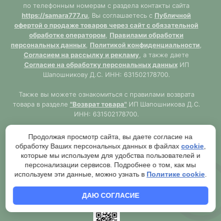
по телефонным номерам с раздела контакты сайта
https://samara777.ru
, Вы соглашаетесь с
Публичной
офертой о продаже товаров через сайт с обязательной
обработке оператором
,
Правилами обработки
персональных данных
,
Политикой конфиденциальности
,
Согласием на рассылку и рекламу
, а также даете
Согласие на обработку персональных данных
ИП
Шапошникову Д.С. ИНН: 631502178700.
Также вы можете ознакомиться с правилами возврата
товара в разделе
"Возврат товара"
ИП Шапошникова Д.С.
ИНН: 631502178700.
Сайт
https://samara777.ru
не является публичной офертой,
Продолжая просмотр сайта, вы даете согласие на
ВСЯ информация размещена в ознакомительных целях.
обработку Ваших персональных данных в файлах
cookie
,
Согласно правилам описанным в разделе
"Публичная
которые мы используем для удобства пользователей и
оферта"
публичная оферта используется только при
персонализации сервисов. Подробнее о том, как мы
обязательном оформлении заказа через Оператора сайта
используем эти данные, можно узнать в
Политике cookie
.
https://samara777.ru
с последующей выдачей кассового
чека.
ДАЮ СОГЛАСИЕ