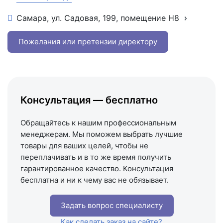
Самара, ул. Садовая, 199, помещение Н8
+7 (846) 215-16-16
+7 (993) 993-77-22
Пожелания или претензии директору
Написать в МАКС
Написать в Telegram
Написать на почту
Консультация — бесплатно
Схема проезда
Обращайтесь к нашим профессиональным
менеджерам. Мы поможем выбрать лучшие
товары для ваших целей, чтобы не
переплачивать и в то же время получить
гарантированное качество. Консультация
бесплатна и ни к чему вас не обязывает.
Задать вопрос специалисту
Как сделать заказ на сайте?