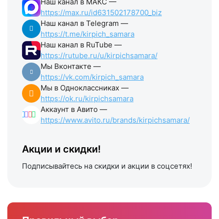
Наш канал в МАКС —
https://max.ru/id631502178700_biz
Наш канал в Telegram —
https://t.me/kirpich_samara
Наш канал в RuTube —
https://rutube.ru/u/kirpichsamara/
Мы Вконтакте —
https://vk.com/kirpich_samara
Мы в Одноклассниках —
https://ok.ru/kirpichsamara
Аккаунт в Авито —
https://www.avito.ru/brands/kirpichsamara/
Акции и скидки!
Подписывайтесь на скидки и акции в соцсетях!