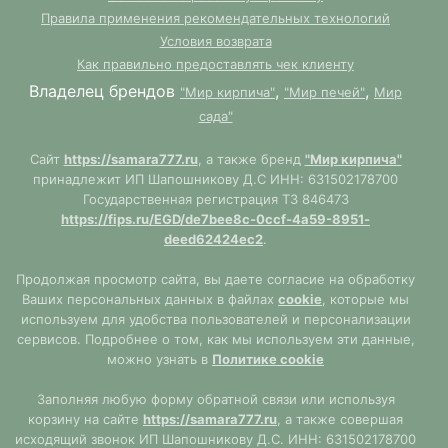
Правила применения рекомендательных технологий
Условия возврата
Как правильно предоставлять чек клиенту
Владелец брендов
,
,
"Мир кирпича"
"Мир печей"
Мир
сада"
Сайт
https://samara777.ru
, а также бренд
"Мир кирпича"
принадлежит ИП Шапошникову Д.С ИНН: 631502178700
Государственная регистрация ТЗ 846473
https://fips.ru/EGD/de7bee8c-0ccf-4a59-8951-
deed62424ec2
.
Продолжая просмотр сайта, вы даете согласие на обработку
Ваших персональных данных в файлах
cookie
, которые мы
используем для удобства пользователей и персонализации
сервисов. Подробнее о том, как мы используем эти данные,
можно узнать в
Политике cookie
Заполняя любую форму обратной связи или используя
корзину на сайте
https://samara777.ru
, а также совершая
исходящий звонок ИП Шапошникову Д.С. ИНН: 631502178700