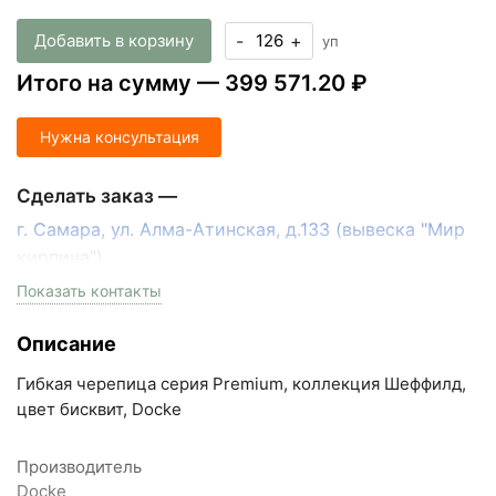
Добавить в корзину
-
+
уп
Итого на сумму —
399 571.20 ₽
Нужна консультация
Сделать заказ —
г. Самара, ул. Алма-Атинская, д.133 (вывеска "Мир
кирпича")
пн-пт с 9:00 до 18:00, сб с 10:00 до 16:00
Показать контакты
+7 (846) 215-17-17
Описание
+7 (993) 993-77-33
Гибкая черепица серия Premium, коллекция Шеффилд,
Написать в МАКС
цвет бисквит, Docke
Написать в Telegram
Производитель
Docke