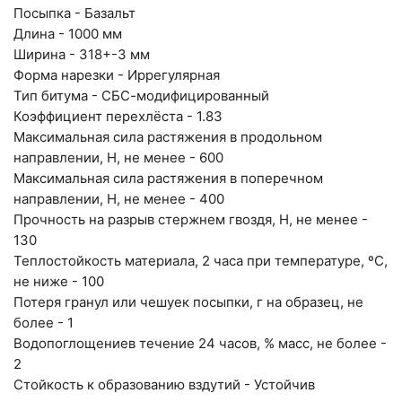
Посыпка - Базальт
Написать на почту
Длина - 1000 мм
Ширина - 318+-3 мм
Самарская область, Волжский район, село
Форма нарезки - Иррегулярная
Преображенка, улица Ленинская, 75 (вывеска "Мир
Тип битума - СБС-модифицированный
Коэффициент перехлёста - 1.83
кирпича")
Максимальная сила растяжения в продольном
пн-пт с 9:00 до 18:00, сб с 10:00 до 16:00
направлении, Н, не менее - 600
+7 (846) 215-18-18
Максимальная сила растяжения в поперечном
+7 (993) 993-77-44
направлении, Н, не менее - 400
Прочность на разрыв стержнем гвоздя, Н, не менее -
130
Написать в МАКС
Теплостойкость материала, 2 часа при температуре, ºС,
Написать в Telegram
не ниже - 100
Потеря гранул или чешуек посыпки, г на образец, не
Написать на почту
более - 1
Водопоглощениев течение 24 часов, % масс, не более -
г.Самара, ул. Садовая, дом 199, помещение Н8
2
(вывеска "Мир кирпича")
Стойкость к образованию вздутий - Устойчив