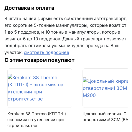
Тип
Доставка и оплата
гибкая черепица
В штате нашей фирмы есть собственный автотранспорт,
Номенклатура
это короткие 5-тонные манипуляторы, которые возят от
Генуя
1 до 5 поддонов, и 10 тонные манипуляторы, которые
возят от 6 до 10 поддонов. Данный транспорт позволяет
Вес
подобрать оптимальную машину для проезда на Ваш
9.4 кг
участок.
смотреть подробнее
На поддоне
С этим товаром покупают
42 уп. (126 м2)
Kerakam 38 Thermo (КПТП-II) -
Цокольный кирпич. С
экономия на утеплении при
отверстиями! ЗСМ (ВАЗ
строительстве