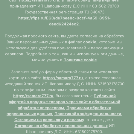
Сайт
https://samara777.ru
, а также бренд
"Мир кирпича"
принадлежит ИП Шапошникову Д.С ИНН: 631502178700
Государственная регистрация ТЗ 846473
https://fips.ru/EGD/de7bee8c-0ccf-4a59-8951-
deed62424ec2
.
Продолжая просмотр сайта, вы даете согласие на обработку
Ваших персональных данных в файлах
cookie
, которые мы
используем для удобства пользователей и персонализации
сервисов. Подробнее о том, как мы используем эти данные,
можно узнать в
Политике cookie
Заполняя любую форму обратной связи или используя
корзину на сайте
https://samara777.ru
, а также совершая
исходящий звонок ИП Шапошникову Д.С. ИНН: 631502178700
по телефонным номерам с раздела контакты сайта
https://samara777.ru
, Вы соглашаетесь с
Публичной
офертой о продаже товаров через сайт с обязательной
обработке оператором
,
Правилами обработки
персональных данных
,
Политикой конфиденциальности
,
Согласием на рассылку и рекламу
, а также даете
Согласие на обработку персональных данных
ИП
Шапошникову Д.С. ИНН: 631502178700.