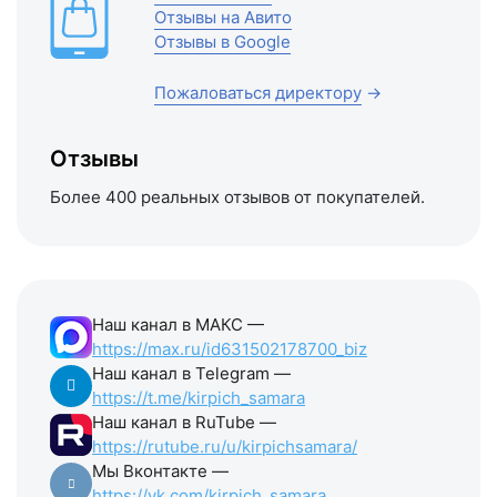
Отзывы на Авито
Отзывы в Google
Пожаловаться директору
→
Отзывы
Более 400 реальных отзывов от покупателей.
Наш канал в МАКС —
https://max.ru/id631502178700_biz
Наш канал в Telegram —
https://t.me/kirpich_samara
Наш канал в RuTube —
https://rutube.ru/u/kirpichsamara/
Мы Вконтакте —
https://vk.com/kirpich_samara