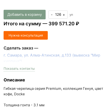
Добавить в корзину
-
+
уп
Итого на сумму —
399 571.20 ₽
Нужна консультация
Сделать заказ —
г. Самара, ул. Алма-Атинская, д.133 (вывеска "Мир
кирпича")
пн-пт с 9:00 до 18:00, сб с 10:00 до 16:00
Показать контакты
+7 (846) 215-17-17
Описание
+7 (993) 993-77-33
Гибкая черепица серия Premium, коллекция Генуя, цвет
Написать в МАКС
кофе, Docke
Написать в Telegram
Толщина гонта - 3.1 мм