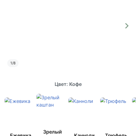
1
/
8
Цвет: Кофе
Зрелый
Ежевика
Канноли
Трюфель