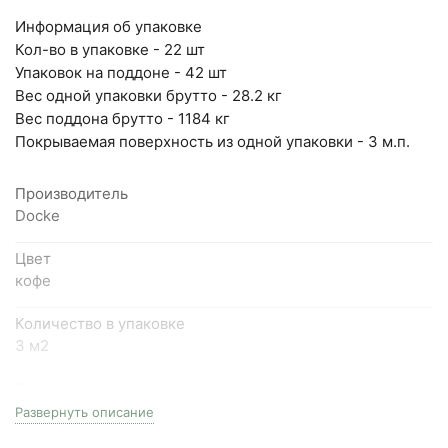
пн-пт с 9:00 до 18:00
Информация об упаковке
+7 (846) 215-16-16
Кол-во в упаковке - 22 шт
+7 (993) 993-77-22
Упаковок на поддоне - 42 шт
Вес одной упаковки брутто - 28.2 кг
Написать в МАКС
Вес поддона брутто - 1184 кг
Покрываемая поверхность из одной упаковки - 3 м.п.
Написать в Telegram
Производитель
Написать на почту
Docke
Цвет
кофе
Количество в упаковке
3 м2
Серия
Premium
Развернуть описание