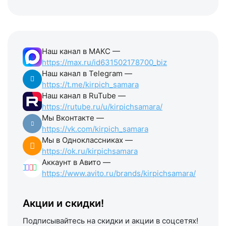
Наш канал в МАКС —
https://max.ru/id631502178700_biz
Наш канал в Telegram —
https://t.me/kirpich_samara
Наш канал в RuTube —
https://rutube.ru/u/kirpichsamara/
Мы Вконтакте —
https://vk.com/kirpich_samara
Мы в Одноклассниках —
https://ok.ru/kirpichsamara
Аккаунт в Авито —
https://www.avito.ru/brands/kirpichsamara/
Акции и скидки!
Подписывайтесь на скидки и акции в соцсетях!