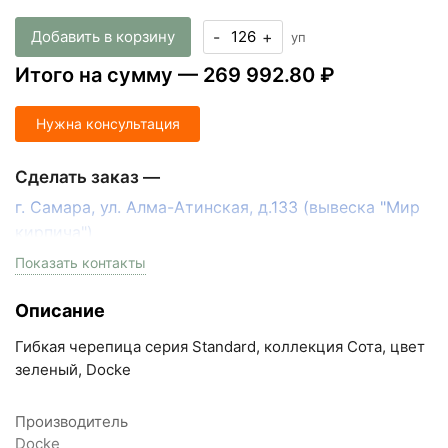
Добавить в корзину
-
+
уп
Итого на сумму —
269 992.80 ₽
Нужна консультация
Сделать заказ —
г. Самара, ул. Алма-Атинская, д.133 (вывеска "Мир
кирпича")
пн-пт с 9:00 до 18:00, сб с 10:00 до 16:00
Показать контакты
+7 (846) 215-17-17
Описание
+7 (993) 993-77-33
Гибкая черепица серия Standard, коллекция Сота, цвет
Написать в МАКС
зеленый, Docke
Написать в Telegram
Производитель
Docke