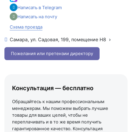
Написать в Telegram
Написать на почту
Схема проезда
Самара, ул. Садовая, 199, помещение Н8
+7 (846) 215-16-16
+7 (993) 993-77-22
Пожелания или претензии директору
Написать в МАКС
Написать в Telegram
Написать на почту
Консультация — бесплатно
Схема проезда
Обращайтесь к нашим профессиональным
менеджерам. Мы поможем выбрать лучшие
товары для ваших целей, чтобы не
переплачивать и в то же время получить
гарантированное качество. Консультация