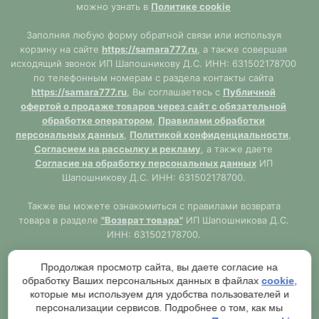
можно узнать в
Политике cookie
Заполняя любую форму обратной связи или используя
корзину на сайте
https://samara777.ru
, а также совершая
исходящий звонок ИП Шапошникову Д.С. ИНН: 631502178700
по телефонным номерам с раздела контакты сайта
https://samara777.ru
, Вы соглашаетесь с
Публичной
офертой о продаже товаров через сайт с обязательной
обработке оператором
,
Правилами обработки
персональных данных
,
Политикой конфиденциальности
,
Согласием на рассылку и рекламу
, а также даете
Согласие на обработку персональных данных
ИП
Шапошникову Д.С. ИНН: 631502178700.
Также вы можете ознакомиться с правилами возврата
товара в разделе
"Возврат товара"
ИП Шапошникова Д.С.
ИНН: 631502178700.
Сайт
https://samara777.ru
не является публичной офертой,
Продолжая просмотр сайта, вы даете согласие на
ВСЯ информация размещена в ознакомительных целях.
обработку Ваших персональных данных в файлах
cookie
,
Согласно правилам описанным в разделе
"Публичная
которые мы используем для удобства пользователей и
оферта"
публичная оферта используется только при
персонализации сервисов. Подробнее о том, как мы