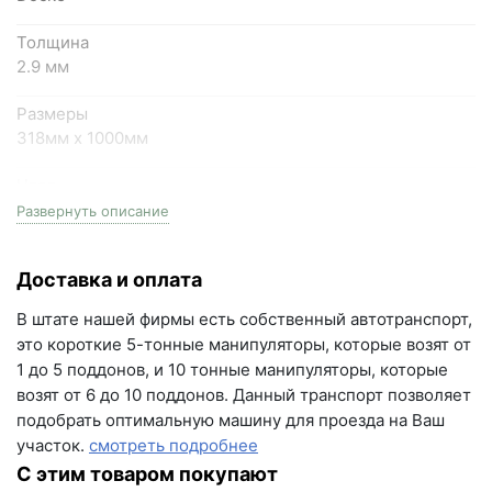
Написать на почту
Толщина
Самарская область, Волжский район, село
2.9 мм
Преображенка, улица Ленинская, 75 (вывеска "Мир
Размеры
кирпича")
318мм x 1000мм
пн-пт с 9:00 до 18:00, сб с 10:00 до 16:00
+7 (846) 215-18-18
Цвет
зеленый
+7 (993) 993-77-44
Развернуть описание
Количество в упаковке
Написать в МАКС
Доставка и оплата
3 м2
Написать в Telegram
В штате нашей фирмы есть собственный автотранспорт,
Серия
это короткие 5-тонные манипуляторы, которые возят от
Standard
Написать на почту
1 до 5 поддонов, и 10 тонные манипуляторы, которые
возят от 6 до 10 поддонов. Данный транспорт позволяет
Тип
г.Самара, ул. Садовая, дом 199, помещение Н8
подобрать оптимальную машину для проезда на Ваш
гибкая черепица
(вывеска "Мир кирпича")
участок.
смотреть подробнее
Номенклатура
пн-пт с 9:00 до 18:00
С этим товаром покупают