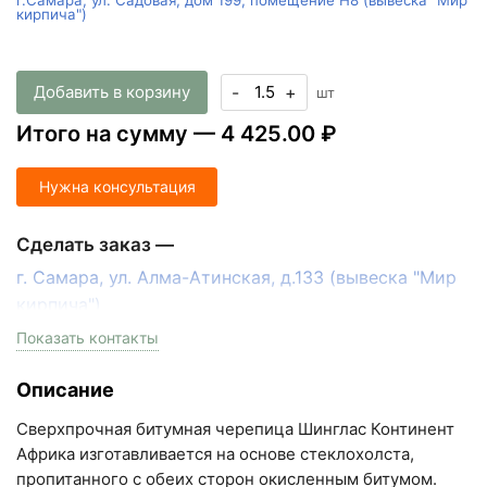
г.Самара, ул. Садовая, дом 199, помещение Н8 (вывеска "Мир
кирпича")
Добавить в корзину
-
+
шт
Итого на сумму —
4 425.00 ₽
Нужна консультация
Сделать заказ —
г. Самара, ул. Алма-Атинская, д.133 (вывеска "Мир
кирпича")
пн-пт с 9:00 до 18:00, сб с 10:00 до 16:00
Показать контакты
+7 (846) 215-17-17
Описание
+7 (993) 993-77-33
Сверхпрочная битумная черепица Шинглас Континент
Написать в МАКС
Африка изготавливается на основе стеклохолста,
пропитанного с обеих сторон окисленным битумом.