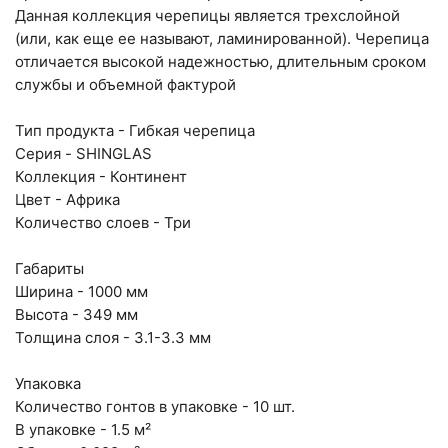
Написать в Telegram
Данная коллекция черепицы является трехслойной
(или, как еще ее называют, ламинированной). Черепица
Написать на почту
отличается высокой надежностью, длительным сроком
службы и объемной фактурой
Самарская область, Волжский район, село
Преображенка, улица Ленинская, 75 (вывеска "Мир
Тип продукта - Гибкая черепица
Серия - SHINGLAS
кирпича")
Коллекция - Континент
пн-пт с 9:00 до 18:00, сб с 10:00 до 16:00
Цвет - Африка
+7 (846) 215-18-18
Количество слоев - Три
+7 (993) 993-77-44
Габариты
Ширина - 1000 мм
Написать в МАКС
Высота - 349 мм
Написать в Telegram
Толщина слоя - 3.1-3.3 мм
Написать на почту
Упаковка
Количество гонтов в упаковке - 10 шт.
г.Самара, ул. Садовая, дом 199, помещение Н8
В упаковке - 1.5 м²