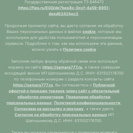
Государственная регистрация ТЗ 846473
https://fips.ru/EGD/de7bee8c-0ccf-4a59-8951-
deed62424ec2
.
Продолжая просмотр сайта, вы даете согласие на обработку
Ваших персональных данных в файлах
cookie
, которые мы
используем для удобства пользователей и персонализации
сервисов. Подробнее о том, как мы используем эти данные,
можно узнать в
Политике cookie
Заполняя любую форму обратной связи или используя
корзину на сайте
https://samara777.ru
, а также совершая
исходящий звонок ИП Шапошникову Д.С. ИНН: 631502178700
по телефонным номерам с раздела контакты сайта
https://samara777.ru
, Вы соглашаетесь с
Публичной
офертой о продаже товаров через сайт с обязательной
обработке оператором
,
Правилами обработки
персональных данных
,
Политикой конфиденциальности
,
Согласием на рассылку и рекламу
, а также даете
Согласие на обработку персональных данных
ИП
Шапошникову Д.С. ИНН: 631502178700.
Также вы можете ознакомиться с правилами возврата