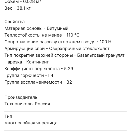
(вывеска "Мир кирпича")
Объем - 0.028 м³
Вес - 38.1 кг
пн-пт с 9:00 до 18:00
+7 (846) 215-16-16
Свойства
+7 (993) 993-77-22
Материал основы - Битумный
Теплостойкость, не менее - 110 °С
Написать в МАКС
Сопротивление разрыву стержнем гвоздя - 100 H
Армирующий слой - Сверхпрочный стеклохолст
Написать в Telegram
Тип покрытия верхней стороны - Базальтовый гранулят
Нарезка - Континент
Написать на почту
Коэффициент перехлёста - 5.29
Группа горючести - Г4
Группа воспламеняемости - В2
Производитель
Технониколь, Россия
Тип
многослойная черепица