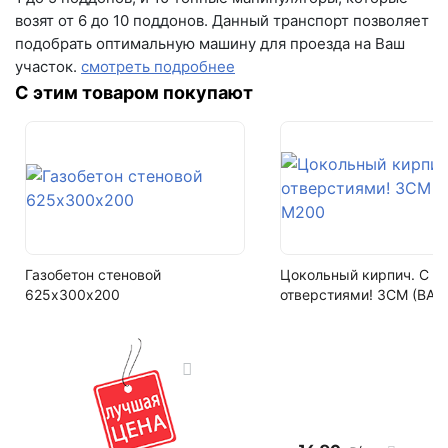
2.4 кг
(вывеска "Мир кирпича")
возят от 6 до 10 поддонов. Данный транспорт позволяет
подобрать оптимальную машину для проезда на Ваш
пн-пт с 9:00 до 18:00
На поддоне
участок.
смотреть подробнее
480 шт
+7 (846) 215-16-16
С этим товаром покупают
+7 (993) 993-77-22
Водопоглощение
6-9%
Написать в МАКС
Цвет
БРАЕР кладка НУАР
Написать в Telegram
Фактура
Написать на почту
терра
Газобетон стеновой
Цокольный кирпич. С
625х300х200
отверстиями! ЗСМ (ВАЗ
Кол-во поддонов в машине
18
Кол-во в машине
8640 шт