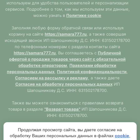
используем для удобства пользователей и персонализации
сервисов. Подробнее о том, как мы используем эти данные,
можно узнать в
Политике cookie
Заполняя любую форму обратной связи или используя
корзину на сайте
https://samara777.ru
, а также совершая
исходящий звонок ИП Шапошникову Д.С. ИНН: 631502178700
по телефонным номерам с раздела контакты сайта
https://samara777.ru
, Вы соглашаетесь с
Публичной
офертой о продаже товаров через сайт с обязательной
обработке оператором
,
Правилами обработки
персональных данных
,
Политикой конфиденциальности
,
Согласием на рассылку и рекламу
, а также даете
Согласие на обработку персональных данных
ИП
Шапошникову Д.С. ИНН: 631502178700.
Также вы можете ознакомиться с правилами возврата
товара в разделе
"Возврат товара"
ИП Шапошникова Д.С.
ИНН: 631502178700.
Сайт
https://samara777.ru
не является публичной офертой,
Продолжая просмотр сайта, вы даете согласие на
ВСЯ информация размещена в ознакомительных целях.
обработку Ваших персональных данных в файлах
cookie
,