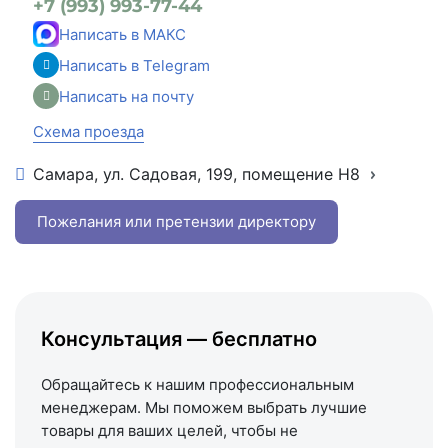
+7 (993) 993-77-44
Написать в МАКС
Написать в Telegram
Написать на почту
Схема проезда
Самара, ул. Садовая, 199, помещение Н8
+7 (846) 215-16-16
+7 (993) 993-77-22
Пожелания или претензии директору
Написать в МАКС
Написать в Telegram
Написать на почту
Консультация — бесплатно
Схема проезда
Обращайтесь к нашим профессиональным
менеджерам. Мы поможем выбрать лучшие
товары для ваших целей, чтобы не