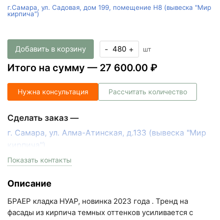
г.Самара, ул. Садовая, дом 199, помещение Н8 (вывеска "Мир
кирпича")
Добавить в корзину
-
+
шт
Итого на сумму —
27 600.00 ₽
Нужна консультация
Рассчитать количество
Сделать заказ —
г. Самара, ул. Алма-Атинская, д.133 (вывеска "Мир
кирпича")
пн-пт с 9:00 до 18:00, сб с 10:00 до 16:00
Показать контакты
+7 (846) 215-17-17
Описание
+7 (993) 993-77-33
БРАЕР кладка НУАР, новинка 2023 года . Тренд на
Написать в МАКС
фасады из кирпича темных оттенков усиливается с